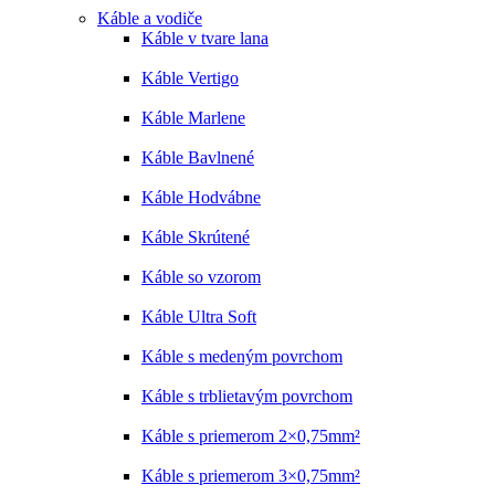
Káble a vodiče
Káble v tvare lana
Káble Vertigo
Káble Marlene
Káble Bavlnené
Káble Hodvábne
Káble Skrútené
Káble so vzorom
Káble Ultra Soft
Káble s medeným povrchom
Káble s trblietavým povrchom
Káble s priemerom 2×0,75mm²
Káble s priemerom 3×0,75mm²