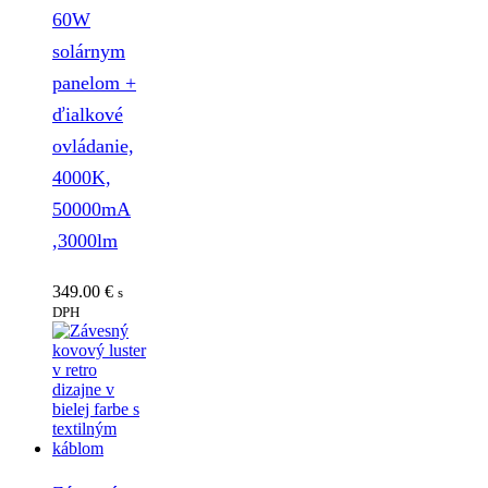
60W
solárnym
panelom +
ďialkové
ovládanie,
4000K,
50000mA
,3000lm
349.00
€
s
DPH