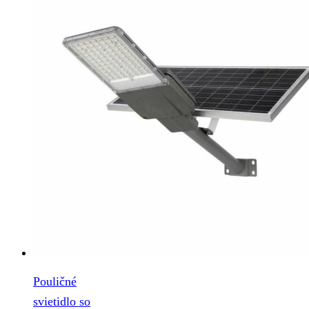
Pouličné
svietidlo so