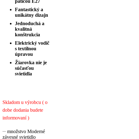
päticou E27
Fantastický a
unikátny dizajn
Jednoduchá a
kvalitná
konštrukcia
Elektrický vodič
s textilnou
úpravou
Žiarovka nie je
súčasťou
svietidla
Skladom u výrobcu ( o
dobe dodania budete
informovaní )
množstvo Moderné
závesné svietidlo