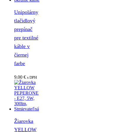
Unipolárny
tlačidlový
prepínač
pre textilné
káble v
čiernej
farbe
9.00
€
s DPH
Žiarovka
YELLOW