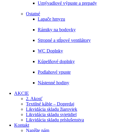
Umývadlové výpuste a prepady
Ostatné
Lapače hmyzu
Rámiky na bodovky
Stropné a stĺpové ventilátory
WC Doplnky
Kúpelňové doplnky
Podlahové vpuste
Nástenné hodiny
AKCIE
2. Akosť
Textilné káble – Dopredaj
Likvidácia skladu žiaroviek
Likvidácia skladu svietidiel
Likvidácia skladu príslušenstva
Kontakt
Napíšte nám