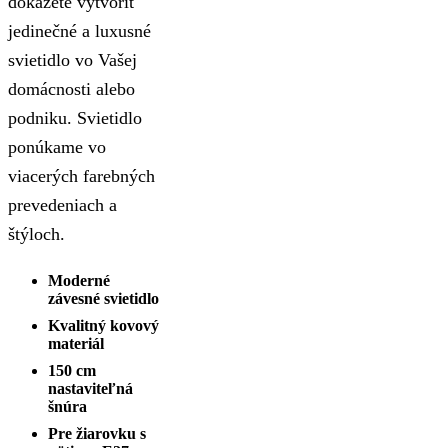
dokážete vytvoriť
jedinečné a luxusné
svietidlo vo Vašej
domácnosti alebo
podniku. Svietidlo
ponúkame vo
viacerých farebných
prevedeniach a
štýloch.
Moderné
závesné svietidlo
Kvalitný kovový
materiál
150 cm
nastaviteľná
šnúra
Pre žiarovku s