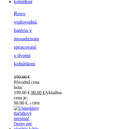
Retro
vodovodná
batéria v
mosadznom
spracovaní
s dvomi
kohútikmi
199.00
€
Pôvodná cena
bola:
199.00 €.
90.00
€
Aktuálna
cena je:
90.00 €.
s DPH