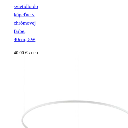
svietidlo do
kúpeľne v
chrómovej
farbe,
40cm, 5W
40.00
€
s DPH