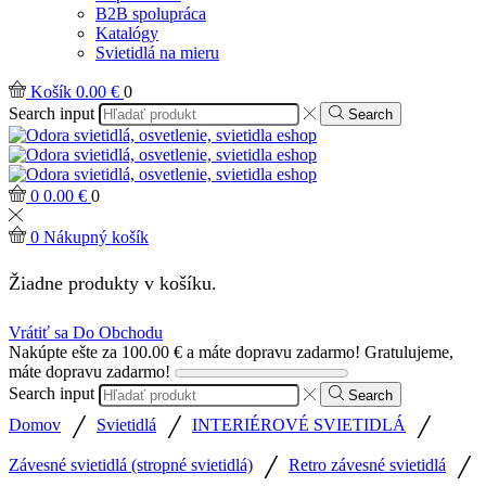
B2B spolupráca
Katalógy
Svietidlá na mieru
Košík
0.00
€
0
Search input
Search
0
0.00
€
0
0
Nákupný košík
Žiadne produkty v košíku.
Vrátiť sa Do Obchodu
Nakúpte ešte za
100.00
€
a máte dopravu zadarmo!
Gratulujeme,
máte dopravu zadarmo!
Search input
Search
/
/
/
Domov
Svietidlá
INTERIÉROVÉ SVIETIDLÁ
/
/
Závesné svietidlá (stropné svietidlá)
Retro závesné svietidlá