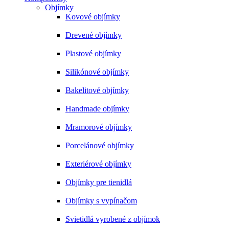
Objímky
Kovové objímky
Drevené objímky
Plastové objímky
Silikónové objímky
Bakelitové objímky
Handmade objímky
Mramorové objímky
Porcelánové objímky
Exteriérové objímky
Objímky pre tienidlá
Objímky s vypínačom
Svietidlá vyrobené z objímok