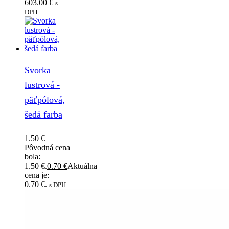
603.00
€
s
DPH
Svorka
lustrová -
päťpólová,
šedá farba
1.50
€
Pôvodná cena
bola:
1.50 €.
0.70
€
Aktuálna
cena je:
0.70 €.
s DPH