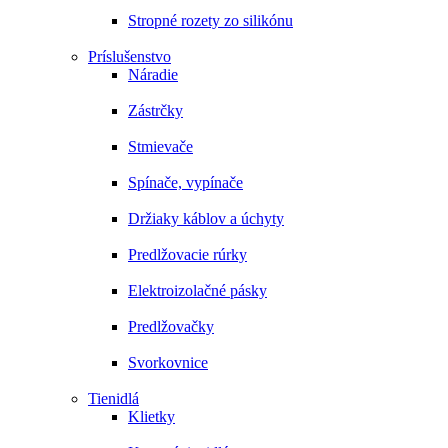
Stropné rozety zo silikónu
Príslušenstvo
Náradie
Zástrčky
Stmievače
Spínače, vypínače
Držiaky káblov a úchyty
Predlžovacie rúrky
Elektroizolačné pásky
Predlžovačky
Svorkovnice
Tienidlá
Klietky