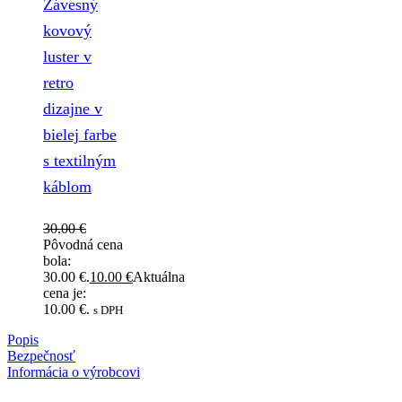
Závesný
kovový
luster v
retro
dizajne v
bielej farbe
s textilným
káblom
30.00
€
Pôvodná cena
bola:
30.00 €.
10.00
€
Aktuálna
cena je:
10.00 €.
s DPH
Popis
Bezpečnosť
Informácia o výrobcovi