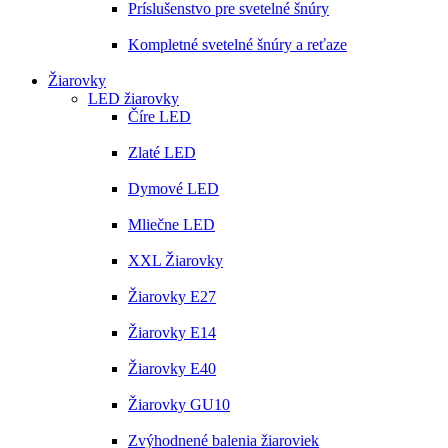
Príslušenstvo pre svetelné šnúry
Kompletné svetelné šnúry a reťaze
Žiarovky
LED žiarovky
Číre LED
Zlaté LED
Dymové LED
Mliečne LED
XXL Žiarovky
Žiarovky E27
Žiarovky E14
Žiarovky E40
Žiarovky GU10
Zvýhodnené balenia žiaroviek