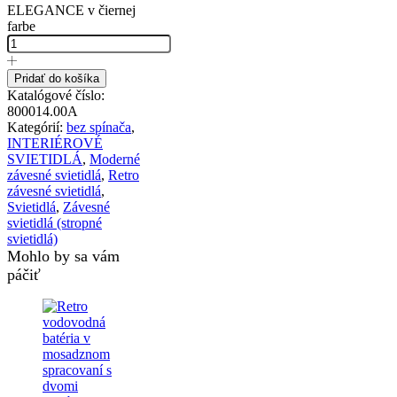
ELEGANCE v čiernej
farbe
Pridať do košíka
Katalógové číslo:
800014.00A
Kategórií:
bez spínača
,
INTERIÉROVÉ
SVIETIDLÁ
,
Moderné
závesné svietidlá
,
Retro
závesné svietidlá
,
Svietidlá
,
Závesné
svietidlá (stropné
svietidlá)
Mohlo by sa vám
páčiť