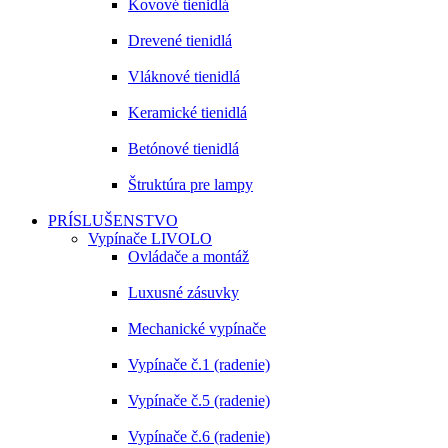
Kovové tienidlá
Drevené tienidlá
Vláknové tienidlá
Keramické tienidlá
Betónové tienidlá
Štruktúra pre lampy
PRÍSLUŠENSTVO
Vypínače LIVOLO
Ovládače a montáž
Luxusné zásuvky
Mechanické vypínače
Vypínače č.1 (radenie)
Vypínače č.5 (radenie)
Vypínače č.6 (radenie)