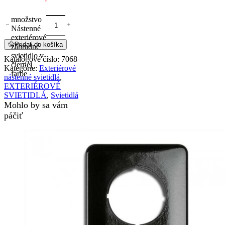
množstvo
Nástenné
exteriérové
Pridať do košíka
záhradné
svietidlo v
Katalógové číslo:
7068
čiernej
Kategórie:
Exteriérové
farbe
nástenné svietidlá
,
EXTERIÉROVÉ
SVIETIDLÁ
,
Svietidlá
Mohlo by sa vám
páčiť