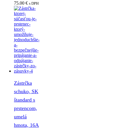
75.00
€
s DPH
Zástrčka
schuko, SK
štandard s
prstencom,
umelá
hmota, 16A