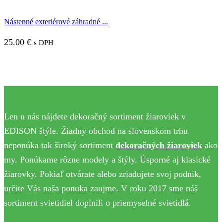
Nástenné exteriérové záhradné ...
25.00
€
s DPH
Len u nás nájdete dekoračný sortiment žiaroviek v
EDISON štýle. Žiadny obchod na slovenskom trhu
neponúka tak široký sortiment
dekoračných žiaroviek
ako
my. Ponúkame rôzne modely a štýly. Úsporné aj klasické
žiarovky. Pokiaľ otvárate alebo zriadujete svoj podnik,
určite Vás naša ponuka zaujme. V roku 2017 sme náš
sortiment svietidiel doplnili o priemyselné svietidlá.