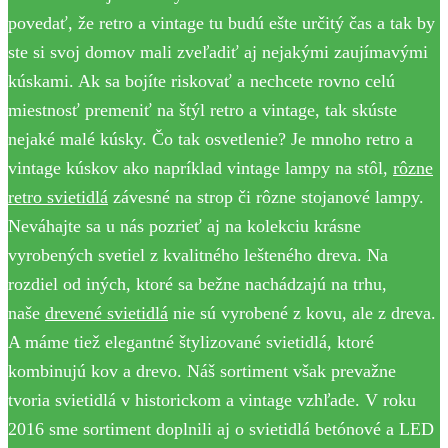
povedať, že retro a vintage tu budú ešte určitý čas a tak by
ste si svoj domov mali zveľadiť aj nejakými zaujímavými
kúskami. Ak sa bojíte riskovať a nechcete rovno celú
miestnosť premeniť na štýl retro a vintage, tak skúste
nejaké malé kúsky. Čo tak osvetlenie? Je mnoho retro a
vintage kúskov ako napríklad vintage lampy na stôl,
rôzne
retro svietidlá
závesné na strop či rôzne stojanové lampy.
Neváhajte sa u nás pozrieť aj na kolekciu krásne
vyrobených svetiel z kvalitného lešteného dreva. Na
rozdiel od iných, ktoré sa bežne nachádzajú na trhu,
naše
drevené svietidlá
nie sú vyrobené z kovu, ale z dreva.
A máme tiež elegantné štylizované svietidlá, ktoré
kombinujú kov a drevo. Náš sortiment však prevažne
tvoria svietidlá v historickom a vintage vzhľade. V roku
2016 sme sortiment doplnili aj o svietidlá betónové a LED