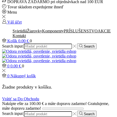
DOPRAVA ZADARMO pri objednávkach nad 100 EUR
Tovar skladom expedujeme ihneď
Menu
Váš účet
Svietidlá
Žiarovky
Komponenty
PRÍSLUŠENSTVO
AKCIE
Kontakt
Košík
0.00
€
0
Search input
Search
0
0.00
€
0
0
Nákupný košík
Žiadne produkty v košíku.
Vrátiť sa Do Obchodu
Nakúpte ešte za
100.00
€
a máte dopravu zadarmo!
Gratulujeme,
máte dopravu zadarmo!
Search input
Search