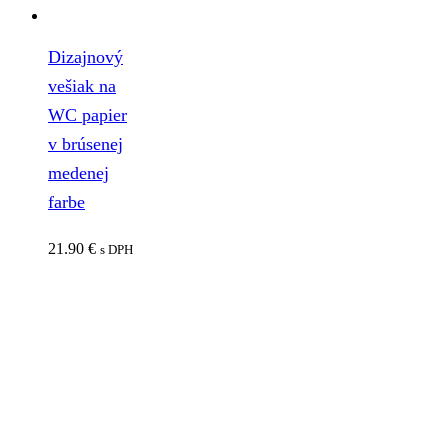
Dizajnový
vešiak na
WC papier
v brúsenej
medenej
farbe
21.90
€
s DPH