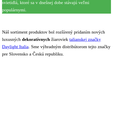
svietidlá, ktoré sa v dnešnej dobe stávajú veľmi
populárnymi.
Náš sortiment produktov bol rozšírený pridaním nových
luxusných
dekoratívnych
žiaroviek
talianskej značky
Daylight Italia
. Sme výhradným distribútorom tejto značky
pre Slovensko a Českú republiku.