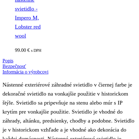
svietidlo -
Impero M,
Lobster red
wool
99.00
€
s DPH
Popis
Bezpečnosť
Informácia o výrobcovi
Nástenné exteriérové záhradné svietidlo v čiernej farbe je
dekoračné svietidlo na vonkajšie použitie v historickom
štýle. Svietidlo sa pripevňuje na stenu alebo múr s IP
krytím pre vonkajšie použitie. Svietidlo je vhodné do
záhrady, altánku, predsienky, chodby a podobne. Svietidlo
je v historickom vzhľade a je vhodné ako dekorácia do
každej domácnosti. Nástenné exteriérové svietidlo je