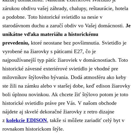
zárukou obdivu vašej záhrady, chalupy, reštaurácie, hotela
a podobne. Toto historické svietidlo sa nesie v
starodávnom duchu a zaručí obdiv vo Vašej domácnosti.
Je
unikátne vďaka materiálu a historickému
prevedeniu,
ktoré neostane bez povšimnutia. Svietidlo je
vyrobené na žiarovky s päticami E27, čo je
najpoužívanejší typ pätíc žiaroviek v domácnostiach. Toto
historické závesné exteriérové svietidlo je vhodné pre
milovníkov štýlového bývania. Dodá atmosféru ako keby
ste žili na zámku alebo v staršej dobe, keď edison žiarovky
boli úplnou novinkou. Ak chcete žiť štýlovo potom je toto
historické svietidlo práve pre Vás. V našom obchode
nájdete aj skvelé dekoračné žiarovky z retro dizajne
z
kolekcie EDISON
, takže si môžete zariadiť celý byt v
rovnakom historickom štýle.