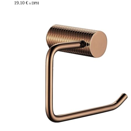
19.10
€
s DPH