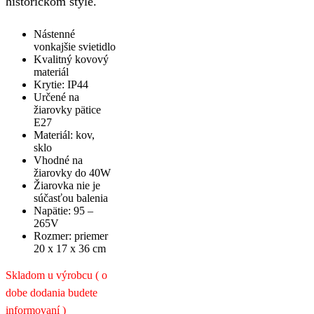
historickom štýle.
Nástenné
vonkajšie svietidlo
Kvalitný kovový
materiál
Krytie: IP44
Určené na
žiarovky pätice
E27
Materiál: kov,
sklo
Vhodné na
žiarovky do 40W
Žiarovka nie je
súčasťou balenia
Napätie: 95 –
265V
Rozmer: priemer
20 x 17 x 36 cm
Skladom u výrobcu ( o
dobe dodania budete
informovaní )