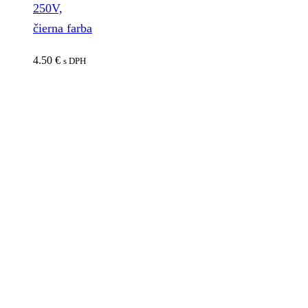
250V,
čierna farba
4.50
€
s DPH