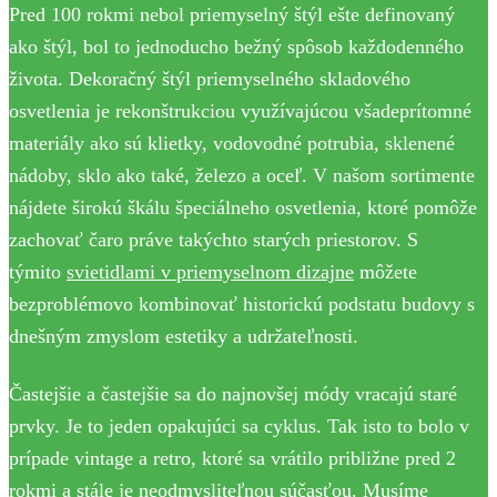
Pred 100 rokmi nebol priemyselný štýl ešte definovaný
ako štýl, bol to jednoducho bežný spôsob každodenného
života. Dekoračný štýl priemyselného skladového
osvetlenia je rekonštrukciou využívajúcou všadeprítomné
materiály ako sú klietky, vodovodné potrubia, sklenené
nádoby, sklo ako také, železo a oceľ. V našom sortimente
nájdete širokú škálu špeciálneho osvetlenia, ktoré pomôže
zachovať čaro práve takýchto starých priestorov. S
týmito
svietidlami v priemyselnom dizajne
môžete
bezproblémovo kombinovať historickú podstatu budovy s
dnešným zmyslom estetiky a udržateľnosti.
Častejšie a častejšie sa do najnovšej módy vracajú staré
prvky. Je to jeden opakujúci sa cyklus. Tak isto to bolo v
prípade vintage a retro, ktoré sa vrátilo približne pred 2
rokmi a stále je neodmysliteľnou súčasťou. Musíme