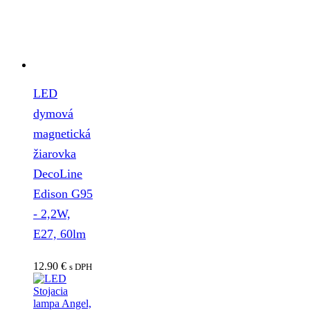
LED
dymová
magnetická
žiarovka
DecoLine
Edison G95
- 2,2W,
E27, 60lm
12.90
€
s DPH