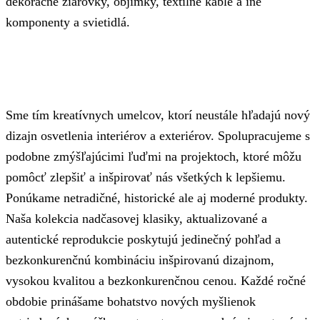
dekoračné žiarovky, objímky, textilné káble a iné
komponenty a svietidlá.
Sme tím kreatívnych umelcov, ktorí neustále hľadajú nový
dizajn osvetlenia interiérov a exteriérov. Spolupracujeme s
podobne zmýšľajúcimi ľuďmi na projektoch, ktoré môžu
pomôcť zlepšiť a inšpirovať nás všetkých k lepšiemu.
Ponúkame netradičné, historické ale aj moderné produkty.
Naša kolekcia nadčasovej klasiky, aktualizované a
autentické reprodukcie poskytujú jedinečný pohľad a
bezkonkurenčnú kombináciu inšpirovanú dizajnom,
vysokou kvalitou a bezkonkurenčnou cenou. Každé ročné
obdobie prinášame bohatstvo nových myšlienok