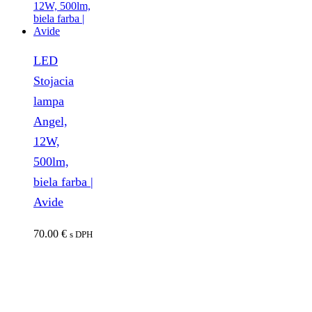
LED
Stojacia
lampa
Angel,
12W,
500lm,
biela farba |
Avide
70.00
€
s DPH