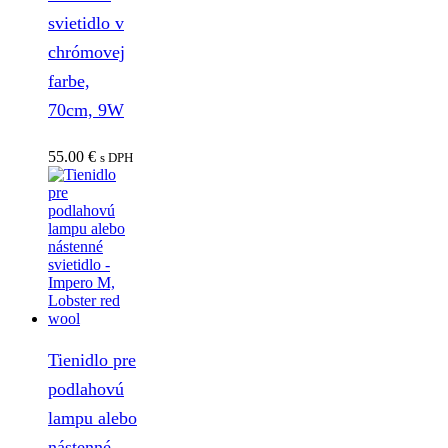
svietidlo v
chrómovej
farbe,
70cm, 9W
55.00
€
s DPH
Tienidlo pre
podlahovú
lampu alebo
nástenné