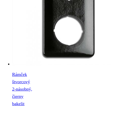
Rámček
štvorcový
2-násobný,
čierny
bakelit