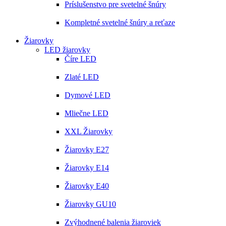
Príslušenstvo pre svetelné šnúry
Kompletné svetelné šnúry a reťaze
Žiarovky
LED žiarovky
Číre LED
Zlaté LED
Dymové LED
Mliečne LED
XXL Žiarovky
Žiarovky E27
Žiarovky E14
Žiarovky E40
Žiarovky GU10
Zvýhodnené balenia žiaroviek