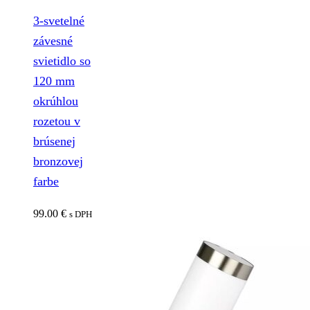
3-svetelné
závesné
svietidlo so
120 mm
okrúhlou
rozetou v
brúsenej
bronzovej
farbe
99.00
€
s DPH