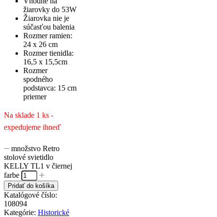
Vhodné na
žiarovky do 53W
Žiarovka nie je
súčasťou balenia
Rozmer ramien:
24 x 26 cm
Rozmer tienidla:
16,5 x 15,5cm
Rozmer
spodného
podstavca: 15 cm
priemer
Na sklade 1 ks -
expedujeme ihneď
množstvo Retro
stolové svietidlo
KELLY TL1 v čiernej
farbe
Pridať do košíka
Katalógové číslo:
108094
Kategórie:
Historické