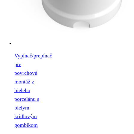
Vypínač/prepínač
pre
povrchovú
montáž z
bieleho
porcelánu s
bielym
krídlovým
gombíkom