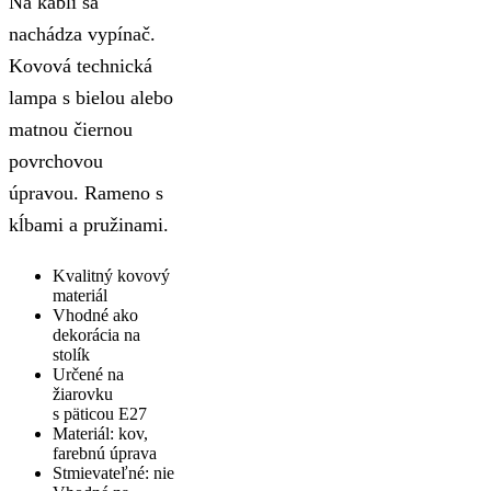
Na kábli sa
nachádza vypínač.
Kovová technická
lampa s bielou alebo
matnou čiernou
povrchovou
úpravou. Rameno s
kĺbami a pružinami.
Kvalitný kovový
materiál
Vhodné ako
dekorácia na
stolík
Určené na
žiarovku
s päticou E27
Materiál: kov,
farebnú úprava
Stmievateľné: nie