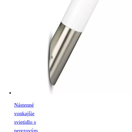
Nástenné
vonkajšie
svietidlo s
nerezovým