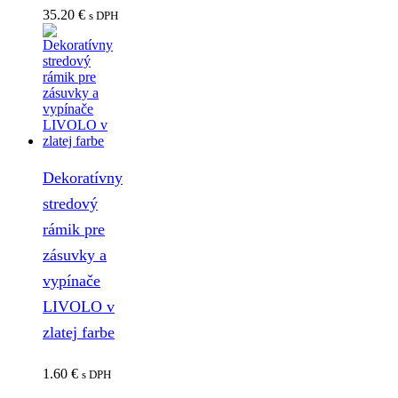
35.20
€
s DPH
Dekoratívny
stredový
rámik pre
zásuvky a
vypínače
LIVOLO v
zlatej farbe
1.60
€
s DPH