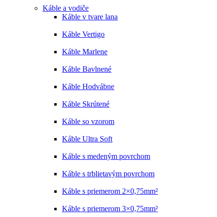
Káble a vodiče
Káble v tvare lana
Káble Vertigo
Káble Marlene
Káble Bavlnené
Káble Hodvábne
Káble Skrútené
Káble so vzorom
Káble Ultra Soft
Káble s medeným povrchom
Káble s trblietavým povrchom
Káble s priemerom 2×0,75mm²
Káble s priemerom 3×0,75mm²