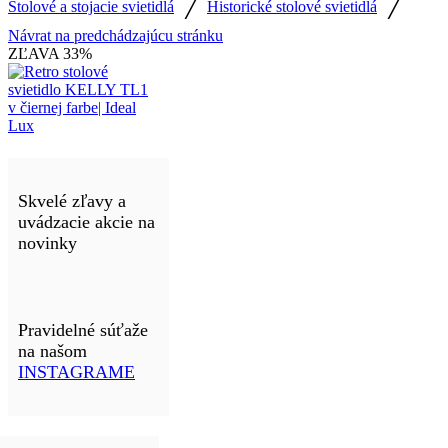
/
/
Stolové a stojacie svietidlá
Historické stolové svietidlá
Návrat na predchádzajúcu stránku
ZĽAVA
33%
Skvelé zľavy a
uvádzacie akcie na
novinky
Pravidelné súťaže
na našom
INSTAGRAME