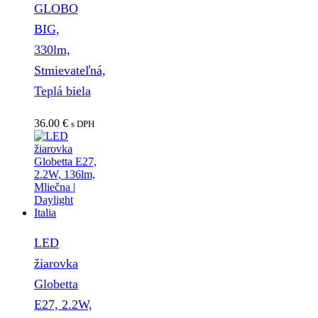
GLOBO
BIG,
330lm,
Stmievateľná,
Teplá biela
36.00
€
s DPH
LED
žiarovka
Globetta
E27, 2.2W,