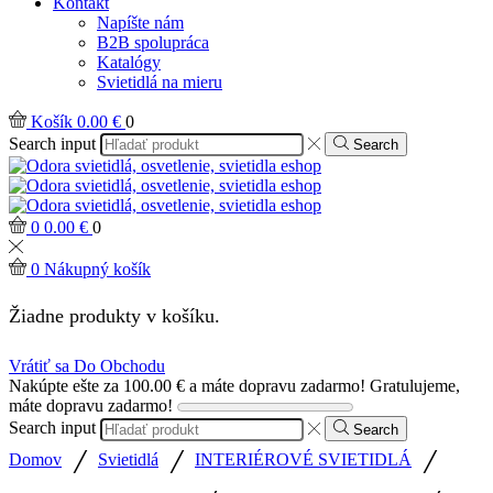
Kontakt
Napíšte nám
B2B spolupráca
Katalógy
Svietidlá na mieru
Košík
0.00
€
0
Search input
Search
0
0.00
€
0
0
Nákupný košík
Žiadne produkty v košíku.
Vrátiť sa Do Obchodu
Nakúpte ešte za
100.00
€
a máte dopravu zadarmo!
Gratulujeme,
máte dopravu zadarmo!
Search input
Search
/
/
/
Domov
Svietidlá
INTERIÉROVÉ SVIETIDLÁ