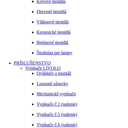
Kovové tienidlá
Drevené tienidlá
Vláknové tienidlá
Keramické tienidlá
Betónové tienidlá
Štruktúra pre lampy
PRÍSLUŠENSTVO
Vypínače LIVOLO
Ovládače a montáž
Luxusné zásuvky
Mechanické vypínače
Vypínače č.1 (radenie)
Vypínače č.5 (radenie)
Vypínače č.6 (radenie)