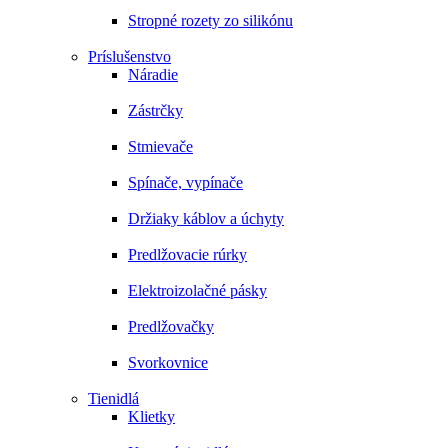
Stropné rozety zo silikónu
Príslušenstvo
Náradie
Zástrčky
Stmievače
Spínače, vypínače
Držiaky káblov a úchyty
Predlžovacie rúrky
Elektroizolačné pásky
Predlžovačky
Svorkovnice
Tienidlá
Klietky