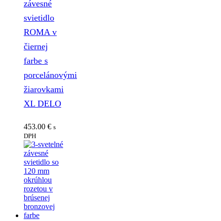
závesné
svietidlo
ROMA v
čiernej
farbe s
porcelánovými
žiarovkami
XL DELO
453.00
€
s
DPH