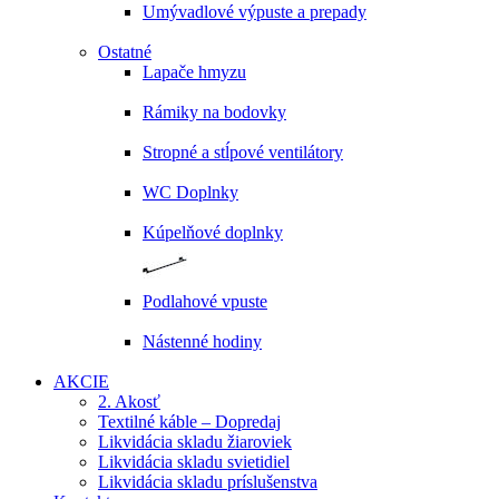
Umývadlové výpuste a prepady
Ostatné
Lapače hmyzu
Rámiky na bodovky
Stropné a stĺpové ventilátory
WC Doplnky
Kúpelňové doplnky
Podlahové vpuste
Nástenné hodiny
AKCIE
2. Akosť
Textilné káble – Dopredaj
Likvidácia skladu žiaroviek
Likvidácia skladu svietidiel
Likvidácia skladu príslušenstva