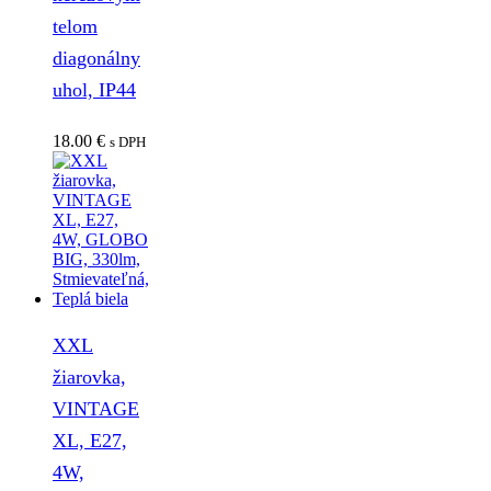
telom
diagonálny
uhol, IP44
18.00
€
s DPH
XXL
žiarovka,
VINTAGE
XL, E27,
4W,