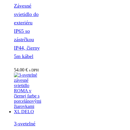
Závesné
svietidlo do
exteriéru
IP65 so
zástrčkou
IP44, čierny
5m kábel
54.00
€
s DPH
3-svetelné