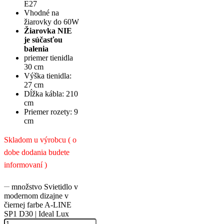
E27
Vhodné na
žiarovky do 60W
Žiarovka NIE
je súčasťou
balenia
priemer tienidla
30 cm
Výška tienidla:
27 cm
Dĺžka kábla: 210
cm
Priemer rozety: 9
cm
Skladom u výrobcu ( o
dobe dodania budete
informovaní )
množstvo Svietidlo v
modernom dizajne v
čiernej farbe A-LINE
SP1 D30 | Ideal Lux