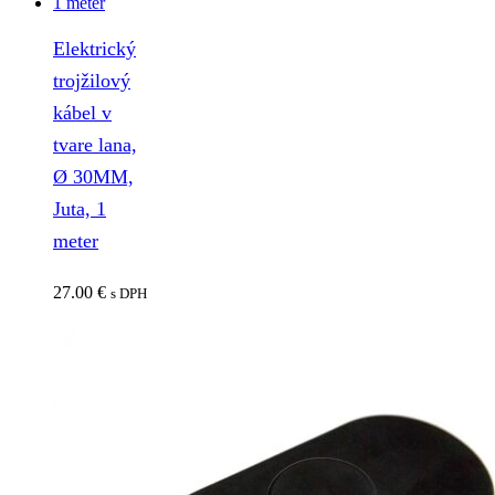
Elektrický
trojžilový
kábel v
tvare lana,
Ø 30MM,
Juta, 1
meter
27.00
€
s DPH