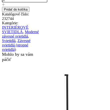
Pridať do košíka
Katalógové číslo:
232744
Kategórie:
INTERIÉROVÉ
SVIETIDLÁ
,
Moderné
závesné svietidlá
,
Svietidlá
,
Závesné
svietidlá (stropné
svietidlá)
Mohlo by sa vám
páčiť