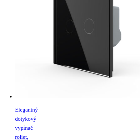
Elegantný
dotykový
vypínač
roliet,