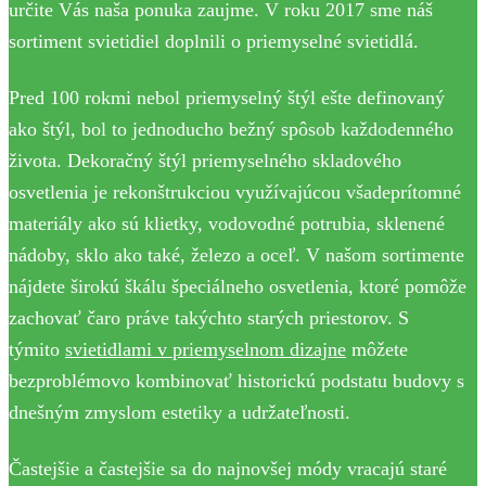
určite Vás naša ponuka zaujme. V roku 2017 sme náš
sortiment svietidiel doplnili o priemyselné svietidlá.
Pred 100 rokmi nebol priemyselný štýl ešte definovaný
ako štýl, bol to jednoducho bežný spôsob každodenného
života. Dekoračný štýl priemyselného skladového
osvetlenia je rekonštrukciou využívajúcou všadeprítomné
materiály ako sú klietky, vodovodné potrubia, sklenené
nádoby, sklo ako také, železo a oceľ. V našom sortimente
nájdete širokú škálu špeciálneho osvetlenia, ktoré pomôže
zachovať čaro práve takýchto starých priestorov. S
týmito
svietidlami v priemyselnom dizajne
môžete
bezproblémovo kombinovať historickú podstatu budovy s
dnešným zmyslom estetiky a udržateľnosti.
Častejšie a častejšie sa do najnovšej módy vracajú staré