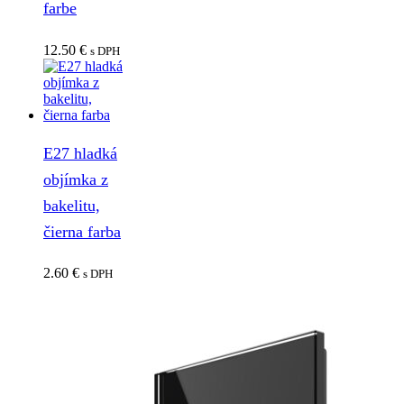
farbe
12.50
€
s DPH
E27 hladká
objímka z
bakelitu,
čierna farba
2.60
€
s DPH