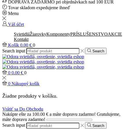
DOPRAVA ZADARMO pri objednávkach nad 100 EUR
Tovar skladom expedujeme ihneď
Menu
Váš účet
Svietidlá
Žiarovky
Komponenty
PRÍSLUŠENSTVO
AKCIE
Kontakt
Košík
0.00
€
0
Search input
Search
0
0.00
€
0
0
Nákupný košík
Žiadne produkty v košíku.
Vrátiť sa Do Obchodu
Nakúpte ešte za
100.00
€
a máte dopravu zadarmo!
Gratulujeme,
máte dopravu zadarmo!
Search input
Search