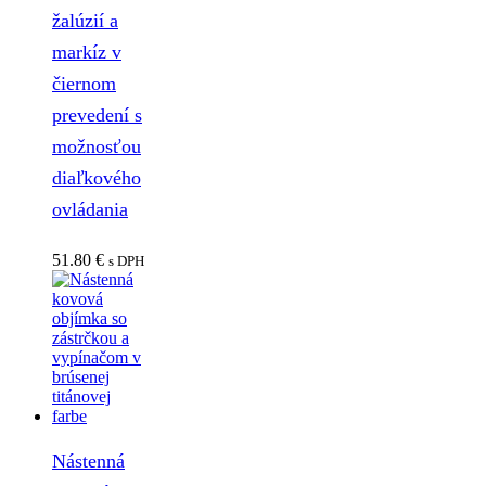
žalúzií a
markíz v
čiernom
prevedení s
možnosťou
diaľkového
ovládania
51.80
€
s DPH
Nástenná