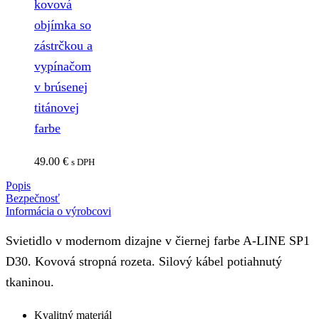
kovová
objímka so
zástrčkou a
vypínačom
v brúsenej
titánovej
farbe
49.00
€
s DPH
Popis
Bezpečnosť
Informácia o výrobcovi
Svietidlo v modernom dizajne v čiernej farbe A-LINE SP1
D30. Kovová stropná rozeta. Silový kábel potiahnutý
tkaninou.
Kvalitný materiál