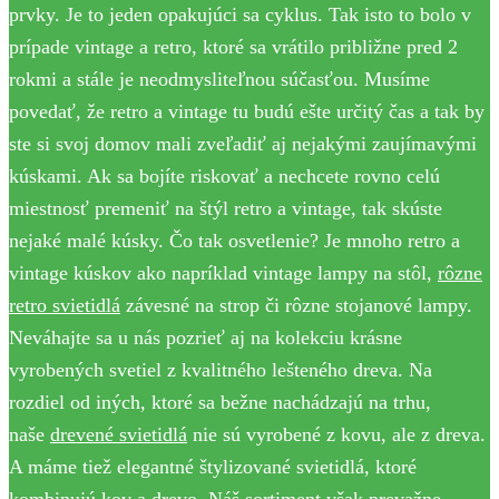
prvky. Je to jeden opakujúci sa cyklus. Tak isto to bolo v
prípade vintage a retro, ktoré sa vrátilo približne pred 2
rokmi a stále je neodmysliteľnou súčasťou. Musíme
povedať, že retro a vintage tu budú ešte určitý čas a tak by
ste si svoj domov mali zveľadiť aj nejakými zaujímavými
kúskami. Ak sa bojíte riskovať a nechcete rovno celú
miestnosť premeniť na štýl retro a vintage, tak skúste
nejaké malé kúsky. Čo tak osvetlenie? Je mnoho retro a
vintage kúskov ako napríklad vintage lampy na stôl,
rôzne
retro svietidlá
závesné na strop či rôzne stojanové lampy.
Neváhajte sa u nás pozrieť aj na kolekciu krásne
vyrobených svetiel z kvalitného lešteného dreva. Na
rozdiel od iných, ktoré sa bežne nachádzajú na trhu,
naše
drevené svietidlá
nie sú vyrobené z kovu, ale z dreva.
A máme tiež elegantné štylizované svietidlá, ktoré
kombinujú kov a drevo. Náš sortiment však prevažne