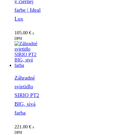
v čiernej
farbe | Ideal
Lux
105.00
€
s
DPH
Záhradné
svietidlo
SIRIO PT2
BIG, sivá
farba
221.00
€
s
DPH