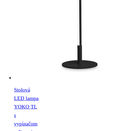
Stolová
LED lampa
YOKO TL
s
vypínačom