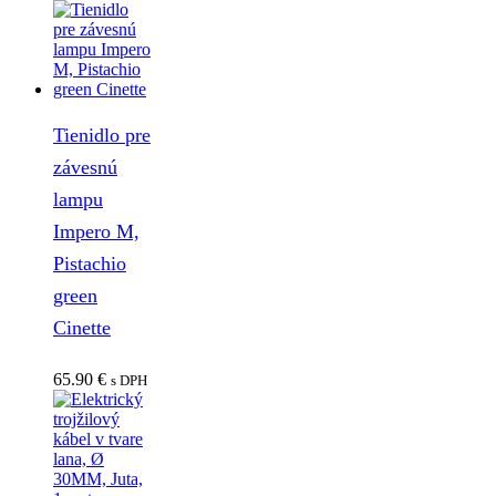
Tienidlo pre
závesnú
lampu
Impero M,
Pistachio
green
Cinette
65.90
€
s DPH