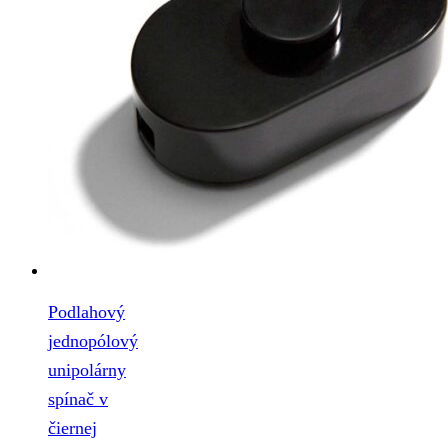
Podlahový
jednopólový
unipolárny
spínač v
čiernej