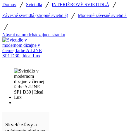
/
/
/
Domov
Svietidlá
INTERIÉROVÉ SVIETIDLÁ
/
Závesné svietidlá (stropné svietidlá)
Moderné závesné svietidlá
/
Návrat na predchádzajúcu stránku
Skvelé zľavy a
uvádzacie akcie na