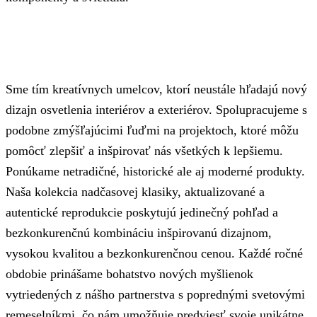
Sme tím kreatívnych umelcov, ktorí neustále hľadajú nový
dizajn osvetlenia interiérov a exteriérov. Spolupracujeme s
podobne zmýšľajúcimi ľuďmi na projektoch, ktoré môžu
pomôcť zlepšiť a inšpirovať nás všetkých k lepšiemu.
Ponúkame netradičné, historické ale aj moderné produkty.
Naša kolekcia nadčasovej klasiky, aktualizované a
autentické reprodukcie poskytujú jedinečný pohľad a
bezkonkurenčnú kombináciu inšpirovanú dizajnom,
vysokou kvalitou a bezkonkurenčnou cenou. Každé ročné
obdobie prinášame bohatstvo nových myšlienok
vytriedených z nášho partnerstva s poprednými svetovými
remeselníkmi, čo nám umožňuje predviesť svoje unikátne