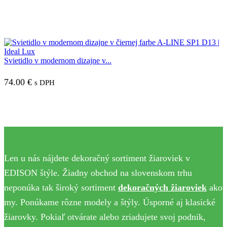
Svietidlo v modernom dizajne v...
74.00
€
s DPH
Len u nás nájdete dekoračný sortiment žiaroviek v
EDISON štýle. Žiadny obchod na slovenskom trhu
neponúka tak široký sortiment
dekoračných žiaroviek
ako
my. Ponúkame rôzne modely a štýly. Úsporné aj klasické
žiarovky. Pokiaľ otvárate alebo zriadujete svoj podnik,