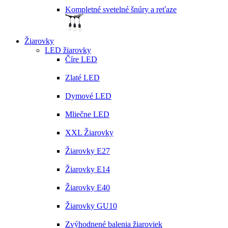
Kompletné svetelné šnúry a reťaze
Žiarovky
LED žiarovky
Číre LED
Zlaté LED
Dymové LED
Mliečne LED
XXL Žiarovky
Žiarovky E27
Žiarovky E14
Žiarovky E40
Žiarovky GU10
Zvýhodnené balenia žiaroviek