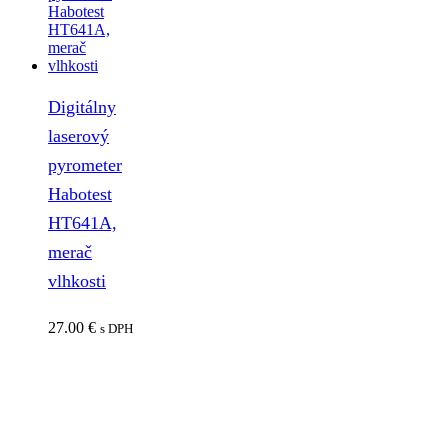
Digitálny
laserový
pyrometer
Habotest
HT641A,
merač
vlhkosti
27.00
€
s DPH