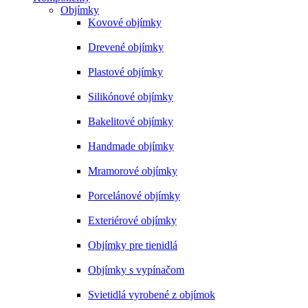
Objímky
Kovové objímky
Drevené objímky
Plastové objímky
Silikónové objímky
Bakelitové objímky
Handmade objímky
Mramorové objímky
Porcelánové objímky
Exteriérové objímky
Objímky pre tienidlá
Objímky s vypínačom
Svietidlá vyrobené z objímok