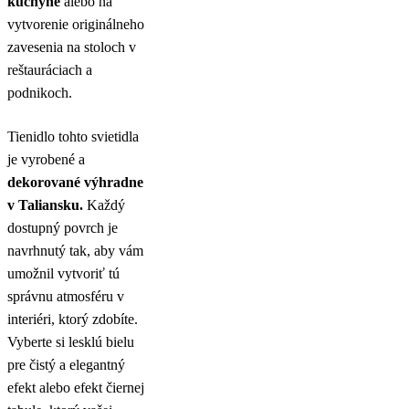
kuchyne
alebo na
vytvorenie originálneho
zavesenia na stoloch v
reštauráciach a
podnikoch.
Tienidlo tohto svietidla
je vyrobené a
dekorované výhradne
v Taliansku.
Každý
dostupný povrch je
navrhnutý tak, aby vám
umožnil vytvoriť tú
správnu atmosféru v
interiéri, ktorý zdobíte.
Vyberte si lesklú bielu
pre čistý a elegantný
efekt alebo efekt čiernej