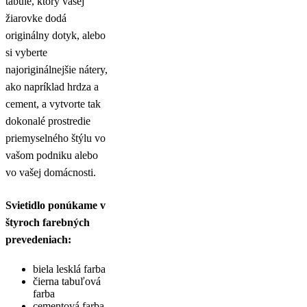
tabule, ktorý vašej
žiarovke dodá
originálny dotyk, alebo
si vyberte
najoriginálnejšie nátery,
ako napríklad hrdza a
cement, a vytvorte tak
dokonalé prostredie
priemyselného štýlu vo
vašom podniku alebo
vo vašej domácnosti.
Svietidlo ponúkame v
štyroch farebných
prevedeniach:
biela lesklá farba
čierna tabuľová
farba
cementová farba