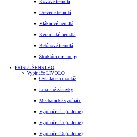
Kovové tienidlá
Drevené tienidlá
Vláknové tienidlá
Keramické tienidlá
Betónové tienidlá
Štruktúra pre lampy
PRÍSLUŠENSTVO
Vypínače LIVOLO
Ovládače a montáž
Luxusné zásuvky
Mechanické vypínače
Vypínače č.1 (radenie)
Vypínače č.5 (radenie)
Vypínače č.6 (radenie)