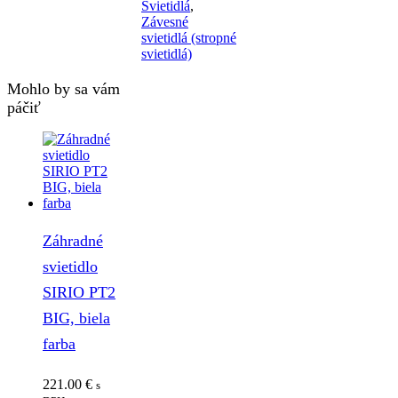
Svietidlá
,
Závesné
svietidlá (stropné
svietidlá)
Mohlo by sa vám
páčiť
Záhradné
svietidlo
SIRIO PT2
BIG, biela
farba
221.00
€
s