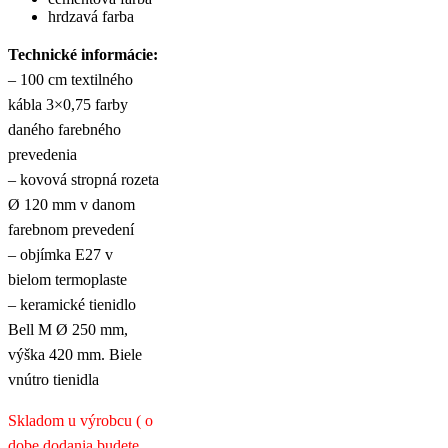
hrdzavá farba
Technické informácie:
– 100 cm textilného
kábla 3×0,75 farby
daného farebného
prevedenia
– kovová stropná rozeta
Ø 120 mm v danom
farebnom prevedení
– objímka E27 v
bielom termoplaste
– keramické tienidlo
Bell M Ø 250 mm,
výška 420 mm. Biele
vnútro tienidla
Skladom u výrobcu ( o
dobe dodania budete