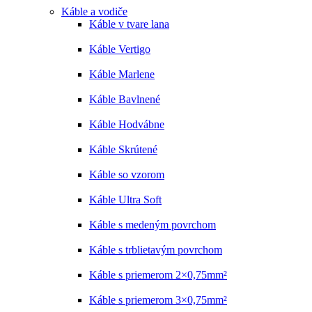
Káble a vodiče
Káble v tvare lana
Káble Vertigo
Káble Marlene
Káble Bavlnené
Káble Hodvábne
Káble Skrútené
Káble so vzorom
Káble Ultra Soft
Káble s medeným povrchom
Káble s trblietavým povrchom
Káble s priemerom 2×0,75mm²
Káble s priemerom 3×0,75mm²