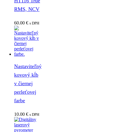
HT116 True
RMS, NCV
60.00
€
s DPH
Nastaviteľný
kovový kĺb
v čiernej
perleťovej
farbe
10.00
€
s DPH