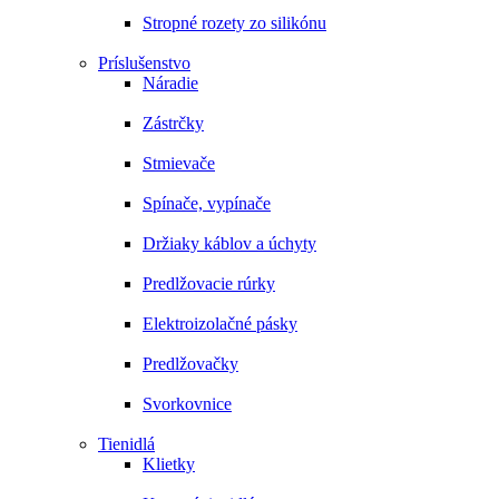
Stropné rozety zo silikónu
Príslušenstvo
Náradie
Zástrčky
Stmievače
Spínače, vypínače
Držiaky káblov a úchyty
Predlžovacie rúrky
Elektroizolačné pásky
Predlžovačky
Svorkovnice
Tienidlá
Klietky