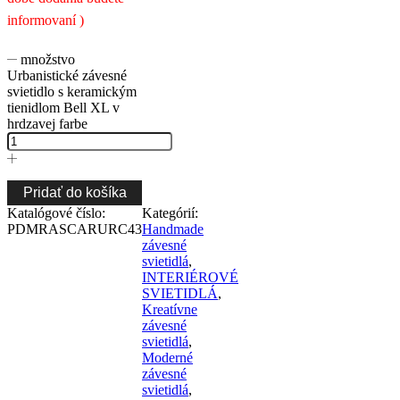
informovaní )
množstvo
Urbanistické závesné
svietidlo s keramickým
tienidlom Bell XL v
hrdzavej farbe
Pridať do košíka
Katalógové číslo:
Kategórií:
PDMRASCARURC43
Handmade
závesné
svietidlá
,
INTERIÉROVÉ
SVIETIDLÁ
,
Kreatívne
závesné
svietidlá
,
Moderné
závesné
svietidlá
,