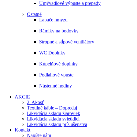
Umývadlové výpuste a prepady
Ostatné
Lapače hmyzu
Rámiky na bodovky
Stropné a stĺpové ventilátory
WC Doplnky
Kúpelňové doplnky
Podlahové vpuste
Nástenné hodiny
AKCIE
2. Akosť
Textilné káble – Dopredaj
Likvidácia skladu žiaroviek
Likvidácia skladu svietidiel
Likvidácia skladu príslušenstva
Kontakt
Napíšte nám