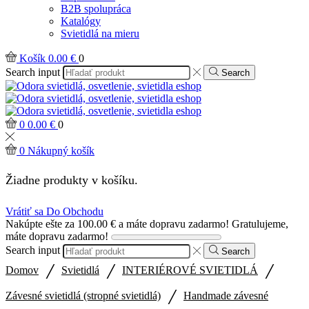
B2B spolupráca
Katalógy
Svietidlá na mieru
Košík
0.00
€
0
Search input
Search
0
0.00
€
0
0
Nákupný košík
Žiadne produkty v košíku.
Vrátiť sa Do Obchodu
Nakúpte ešte za
100.00
€
a máte dopravu zadarmo!
Gratulujeme,
máte dopravu zadarmo!
Search input
Search
/
/
/
Domov
Svietidlá
INTERIÉROVÉ SVIETIDLÁ
/
Závesné svietidlá (stropné svietidlá)
Handmade závesné