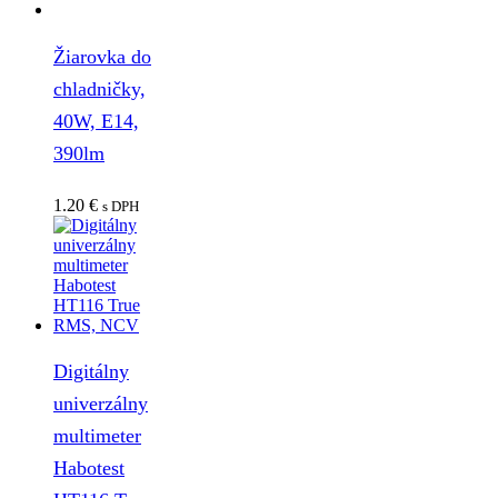
Žiarovka do
chladničky,
40W, E14,
390lm
1.20
€
s DPH
Digitálny
univerzálny
multimeter
Habotest