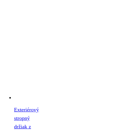
Exteriérový
stropný
držiak z