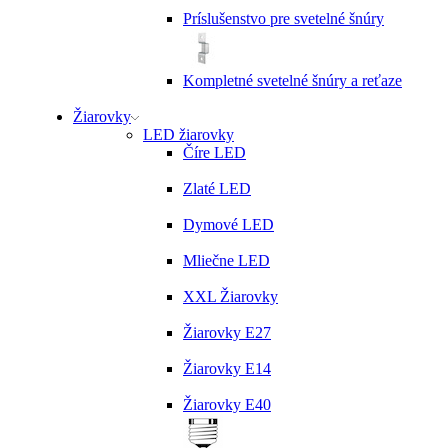
Príslušenstvo pre svetelné šnúry
Kompletné svetelné šnúry a reťaze
Žiarovky
LED žiarovky
Číre LED
Zlaté LED
Dymové LED
Mliečne LED
XXL Žiarovky
Žiarovky E27
Žiarovky E14
Žiarovky E40