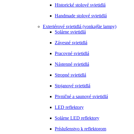
Historické stolové svietidlá
Handmade stolové svietidlá
Exteriérové svietidlá (vonkajšie lampy)
Solárne svietidlá
Závesné svietidlá
Pracovné svietidlá
Nástenné svietidlá
Stropné svietidlá
Stojanové svietidlá
Pivničné a saunové svietidlá
LED reflektory
Solárne LED reflektory
Príslušenstvo k reflektorom