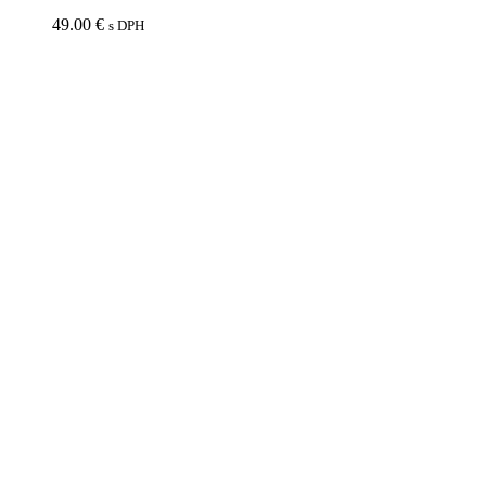
49.00
€
s DPH