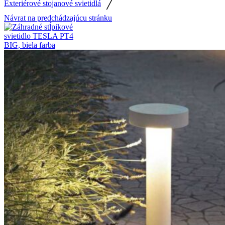
/
Exteriérové stojanové svietidlá
Návrat na predchádzajúcu stránku