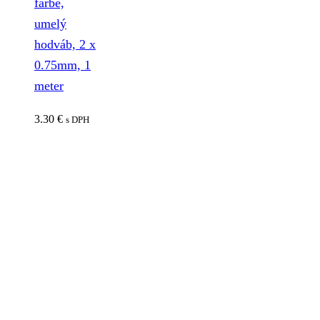
farbe,
umelý
hodváb, 2 x
0.75mm, 1
meter
3.30
€
s DPH