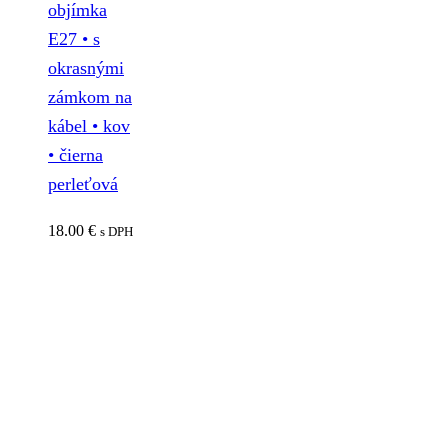
objímka
E27 • s
okrasnými
zámkom na
kábel • kov
• čierna
perleťová
18.00
€
s DPH