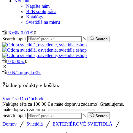
Kontakt
Napíšte nám
B2B spolupráca
Katalógy
Svietidlá na mieru
Košík
0.00
€
0
Search input
Search
0
0.00
€
0
0
Nákupný košík
Žiadne produkty v košíku.
Vrátiť sa Do Obchodu
Nakúpte ešte za
100.00
€
a máte dopravu zadarmo!
Gratulujeme,
máte dopravu zadarmo!
Search input
Search
/
/
/
Domov
Svietidlá
EXTERIÉROVÉ SVIETIDLÁ