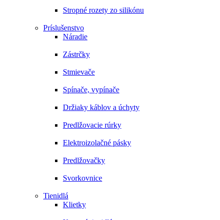
Stropné rozety zo silikónu
Príslušenstvo
Náradie
Zástrčky
Stmievače
Spínače, vypínače
Držiaky káblov a úchyty
Predlžovacie rúrky
Elektroizolačné pásky
Predlžovačky
Svorkovnice
Tienidlá
Klietky