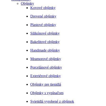
Objímky
Kovové objímky
Drevené objímky
Plastové objímky
Silikónové objímky
Bakelitové objímky
Handmade objímky
Mramorové objímky
Porcelánové objímky
Exteriérové objímky
Objímky pre tienidlá
Objímky s vypínačom
Svietidlá vyrobené z objímok