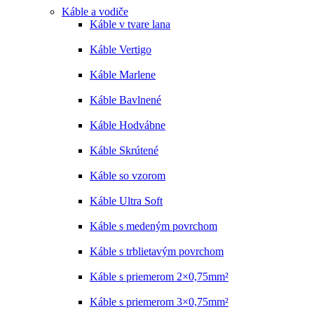
Káble a vodiče
Káble v tvare lana
Káble Vertigo
Káble Marlene
Káble Bavlnené
Káble Hodvábne
Káble Skrútené
Káble so vzorom
Káble Ultra Soft
Káble s medeným povrchom
Káble s trblietavým povrchom
Káble s priemerom 2×0,75mm²
Káble s priemerom 3×0,75mm²