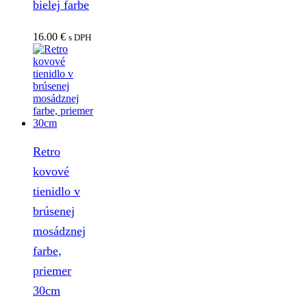
bielej farbe
16.00
€
s DPH
Retro
kovové
tienidlo v
brúsenej
mosádznej
farbe,
priemer
30cm