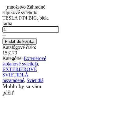
množstvo Záhradné
stĺpikové svietidlo
TESLA PT4 BIG, biela
farba
Pridať do košíka
Katalógové číslo:
153179
Kategórie:
Exteriérové
stojanové svietidlá
,
EXTERIÉROVÉ
SVIETIDLÁ
,
nezaradené
,
Svietidlá
Mohlo by sa vám
páčiť