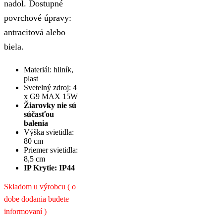
nadol. Dostupné
povrchové úpravy:
antracitová alebo
biela.
Materiál: hliník,
plast
Svetelný zdroj: 4
x G9 MAX 15W
Žiarovky nie sú
súčasťou
balenia
Výška svietidla:
80 cm
Priemer svietidla:
8,5 cm
IP Krytie: IP44
Skladom u výrobcu ( o
dobe dodania budete
informovaní )