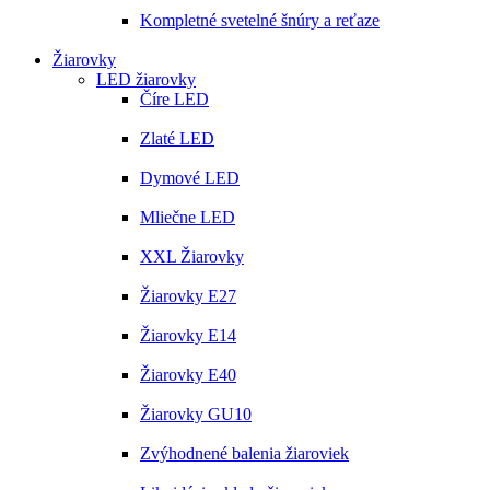
Kompletné svetelné šnúry a reťaze
Žiarovky
LED žiarovky
Číre LED
Zlaté LED
Dymové LED
Mliečne LED
XXL Žiarovky
Žiarovky E27
Žiarovky E14
Žiarovky E40
Žiarovky GU10
Zvýhodnené balenia žiaroviek