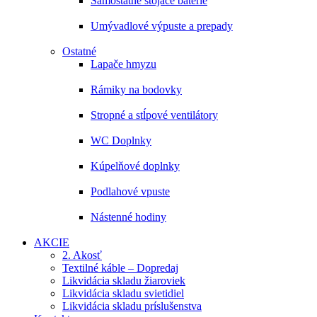
Samostatne stojace batérie
Umývadlové výpuste a prepady
Ostatné
Lapače hmyzu
Rámiky na bodovky
Stropné a stĺpové ventilátory
WC Doplnky
Kúpelňové doplnky
Podlahové vpuste
Nástenné hodiny
AKCIE
2. Akosť
Textilné káble – Dopredaj
Likvidácia skladu žiaroviek
Likvidácia skladu svietidiel
Likvidácia skladu príslušenstva