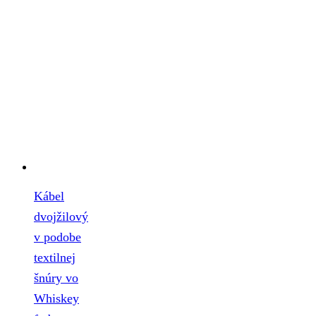
Kábel
dvojžilový
v podobe
textilnej
šnúry vo
Whiskey