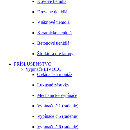
Kovové tienidlá
Drevené tienidlá
Vláknové tienidlá
Keramické tienidlá
Betónové tienidlá
Štruktúra pre lampy
PRÍSLUŠENSTVO
Vypínače LIVOLO
Ovládače a montáž
Luxusné zásuvky
Mechanické vypínače
Vypínače č.1 (radenie)
Vypínače č.5 (radenie)
Vypínače č.6 (radenie)