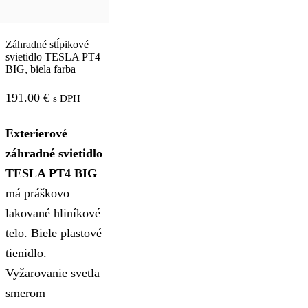
Záhradné stĺpikové
svietidlo TESLA PT4
BIG, biela farba
191.00
€
s DPH
Exterierové
záhradné svietidlo
TESLA PT4 BIG
má práškovo
lakované hliníkové
telo. Biele plastové
tienidlo.
Vyžarovanie svetla
smerom