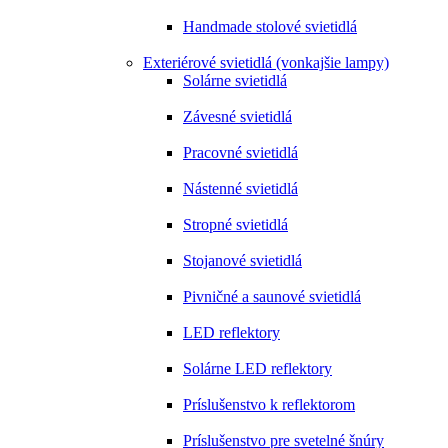
Handmade stolové svietidlá
Exteriérové svietidlá (vonkajšie lampy)
Solárne svietidlá
Závesné svietidlá
Pracovné svietidlá
Nástenné svietidlá
Stropné svietidlá
Stojanové svietidlá
Pivničné a saunové svietidlá
LED reflektory
Solárne LED reflektory
Príslušenstvo k reflektorom
Príslušenstvo pre svetelné šnúry