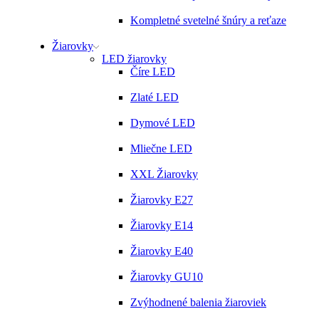
Kompletné svetelné šnúry a reťaze
Žiarovky
LED žiarovky
Číre LED
Zlaté LED
Dymové LED
Mliečne LED
XXL Žiarovky
Žiarovky E27
Žiarovky E14
Žiarovky E40
Žiarovky GU10
Zvýhodnené balenia žiaroviek