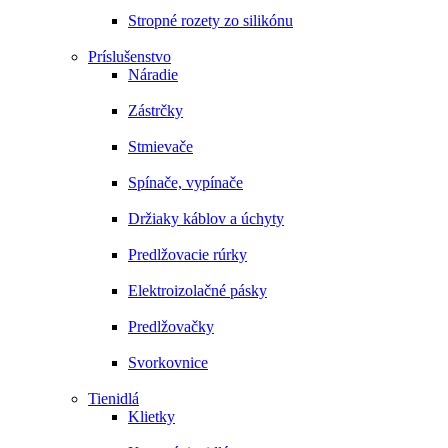
Stropné rozety zo silikónu
Príslušenstvo
Náradie
Zástrčky
Stmievače
Spínače, vypínače
Držiaky káblov a úchyty
Predlžovacie rúrky
Elektroizolačné pásky
Predlžovačky
Svorkovnice
Tienidlá
Klietky