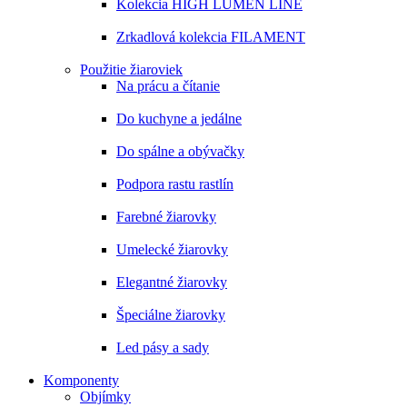
Kolekcia HIGH LUMEN LINE
Zrkadlová kolekcia FILAMENT
Použitie žiaroviek
Na prácu a čítanie
Do kuchyne a jedálne
Do spálne a obývačky
Podpora rastu rastlín
Farebné žiarovky
Umelecké žiarovky
Elegantné žiarovky
Špeciálne žiarovky
Led pásy a sady
Komponenty
Objímky