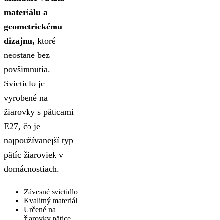
materiálu a
geometrickému
dizajnu,
ktoré
neostane bez
povšimnutia.
Svietidlo je
vyrobené na
žiarovky s päticami
E27, čo je
najpoužívanejší typ
pätíc žiaroviek v
domácnostiach.
Závesné svietidlo
Kvalitný materiál
Určené na
žiarovky pätice