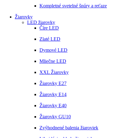
Kompletné svetelné šnúry a reťaze
Žiarovky
LED žiarovky
Číre LED
Zlaté LED
Dymové LED
Mliečne LED
XXL Žiarovky
Žiarovky E27
Žiarovky E14
Žiarovky E40
Žiarovky GU10
Zvýhodnené balenia žiaroviek