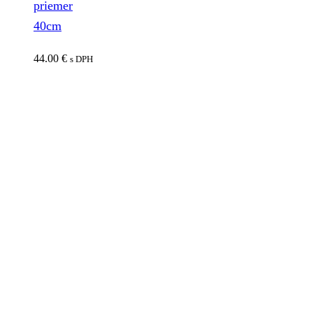
priemer
40cm
44.00
€
s DPH