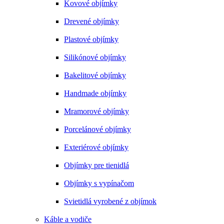
Kovové objímky
Drevené objímky
Plastové objímky
Silikónové objímky
Bakelitové objímky
Handmade objímky
Mramorové objímky
Porcelánové objímky
Exteriérové objímky
Objímky pre tienidlá
Objímky s vypínačom
Svietidlá vyrobené z objímok
Káble a vodiče