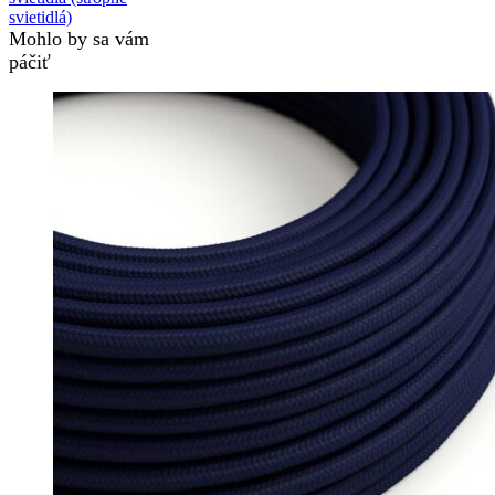
svietidlá)
Mohlo by sa vám
páčiť