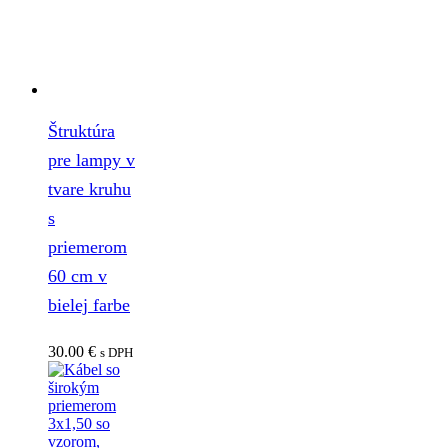
Štruktúra
pre lampy v
tvare kruhu
s
priemerom
60 cm v
bielej farbe
30.00
€
s DPH