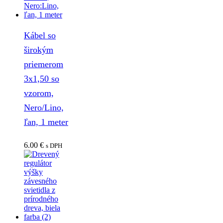
Kábel so
širokým
priemerom
3x1,50 so
vzorom,
Nero/Lino,
ľan, 1 meter
6.00
€
s DPH