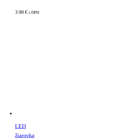
3.90
€
s DPH
LED
žiarovka