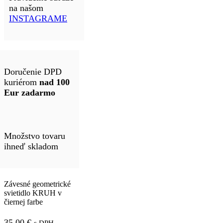
na našom
INSTAGRAME
Doručenie DPD
kuriérom
nad 100
Eur zadarmo
Množstvo tovaru
ihneď skladom
Závesné geometrické
svietidlo KRUH v
čiernej farbe
35.00
€
s DPH