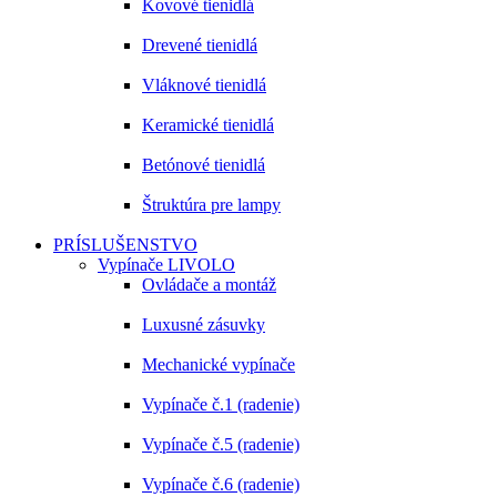
Kovové tienidlá
Drevené tienidlá
Vláknové tienidlá
Keramické tienidlá
Betónové tienidlá
Štruktúra pre lampy
PRÍSLUŠENSTVO
Vypínače LIVOLO
Ovládače a montáž
Luxusné zásuvky
Mechanické vypínače
Vypínače č.1 (radenie)
Vypínače č.5 (radenie)
Vypínače č.6 (radenie)