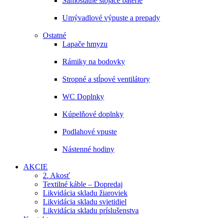
Samostatne stojace batérie
Umývadlové výpuste a prepady
Ostatné
Lapače hmyzu
Rámiky na bodovky
Stropné a stĺpové ventilátory
WC Doplnky
Kúpelňové doplnky
Podlahové vpuste
Nástenné hodiny
AKCIE
2. Akosť
Textilné káble – Dopredaj
Likvidácia skladu žiaroviek
Likvidácia skladu svietidiel
Likvidácia skladu príslušenstva