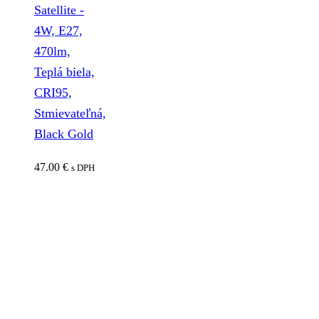
Satellite -
4W, E27,
470lm,
Teplá biela,
CRI95,
Stmievateľná,
Black Gold
47.00
€
s DPH