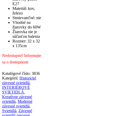
E27
Materiál: kov,
železo
Stmievateľné: nie
Vhodné na
žiarovky do 60W
Žiarovka nie je
súčasťou balenia
Rozmer: 32 x 32
x 135cm
Nedostupné! Informujte
sa o dostupnosti
Katalógové číslo:
3836
Kategórií:
Historické
závesné svietidlá
,
INTERIÉROVÉ
SVIETIDLÁ
,
Kreatívne závesné
svietidlá
,
Moderné
závesné svietidlá
,
Svietidlá
,
Závesné
svietidlá (stropné