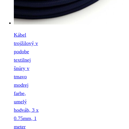
Kábel
trojžilový v
podobe
textilnej
šnúry v
tmavo
modrej
farbe,
umelý
hodváb, 3 x
0.75mm, 1
meter