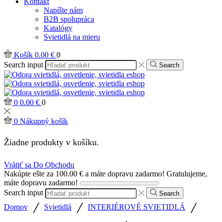
Kontakt
Napíšte nám
B2B spolupráca
Katalógy
Svietidlá na mieru
Košík
0.00
€
0
Search input
Search
0
0.00
€
0
0
Nákupný košík
Žiadne produkty v košíku.
Vrátiť sa Do Obchodu
Nakúpte ešte za
100.00
€
a máte dopravu zadarmo!
Gratulujeme,
máte dopravu zadarmo!
Search input
Search
/
/
/
Domov
Svietidlá
INTERIÉROVÉ SVIETIDLÁ