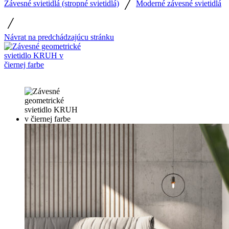
/
Závesné svietidlá (stropné svietidlá)
Moderné závesné svietidlá
/
Návrat na predchádzajúcu stránku