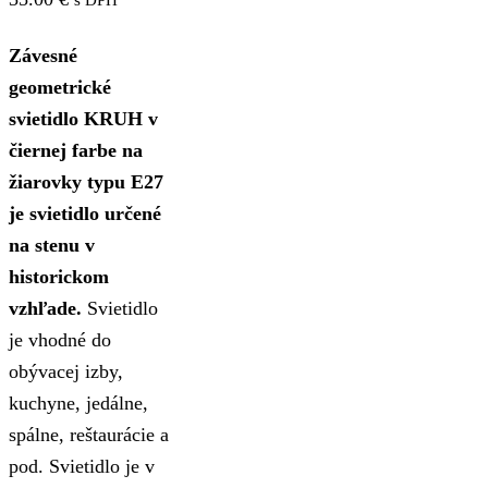
Závesné
geometrické
svietidlo KRUH v
čiernej farbe na
žiarovky typu E27
je svietidlo určené
na stenu v
historickom
vzhľade.
Svietidlo
je vhodné do
obývacej izby,
kuchyne, jedálne,
spálne, reštaurácie a
pod. Svietidlo je v