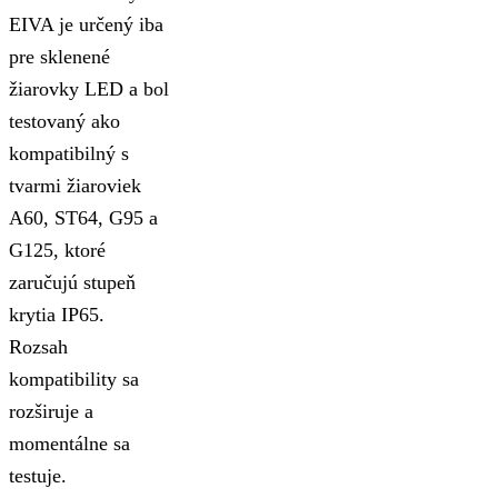
EIVA je určený iba
pre sklenené
žiarovky LED a bol
testovaný ako
kompatibilný s
tvarmi žiaroviek
A60, ST64, G95 a
G125, ktoré
zaručujú stupeň
krytia IP65.
Rozsah
kompatibility sa
rozširuje a
momentálne sa
testuje.