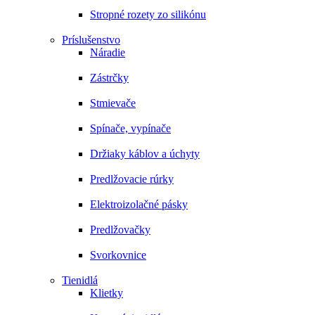
Stropné rozety zo silikónu
Príslušenstvo
Náradie
Zástrčky
Stmievače
Spínače, vypínače
Držiaky káblov a úchyty
Predlžovacie rúrky
Elektroizolačné pásky
Predlžovačky
Svorkovnice
Tienidlá
Klietky