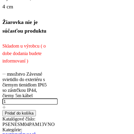
4 cm
Žiarovka nie je
súčasťou produktu
Skladom u výrobcu ( o
dobe dodania budete
informovaní )
množstvo Závesné
svietidlo do exteriéru s
čiernym tienidlom IP65
so zástrčkou IP44,
čierny 5m kábel
Pridať do košíka
Katalógové číslo:
PSENESM04PAM13VNO
Kategórie: