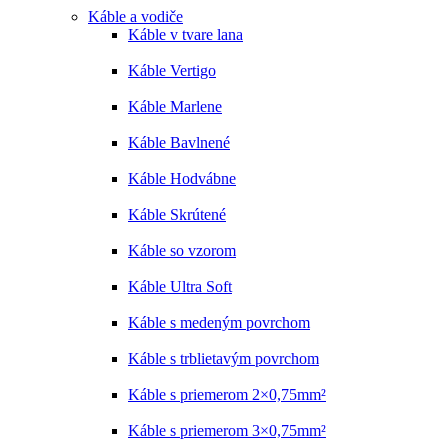
Káble a vodiče
Káble v tvare lana
Káble Vertigo
Káble Marlene
Káble Bavlnené
Káble Hodvábne
Káble Skrútené
Káble so vzorom
Káble Ultra Soft
Káble s medeným povrchom
Káble s trblietavým povrchom
Káble s priemerom 2×0,75mm²
Káble s priemerom 3×0,75mm²