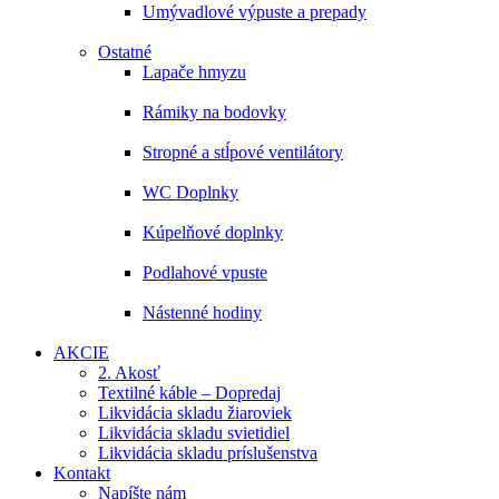
Umývadlové výpuste a prepady
Ostatné
Lapače hmyzu
Rámiky na bodovky
Stropné a stĺpové ventilátory
WC Doplnky
Kúpelňové doplnky
Podlahové vpuste
Nástenné hodiny
AKCIE
2. Akosť
Textilné káble – Dopredaj
Likvidácia skladu žiaroviek
Likvidácia skladu svietidiel
Likvidácia skladu príslušenstva
Kontakt
Napíšte nám