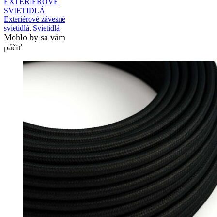
EXTERIÉROVÉ
SVIETIDLÁ
,
Exteriérové závesné
svietidlá
,
Svietidlá
Mohlo by sa vám
páčiť