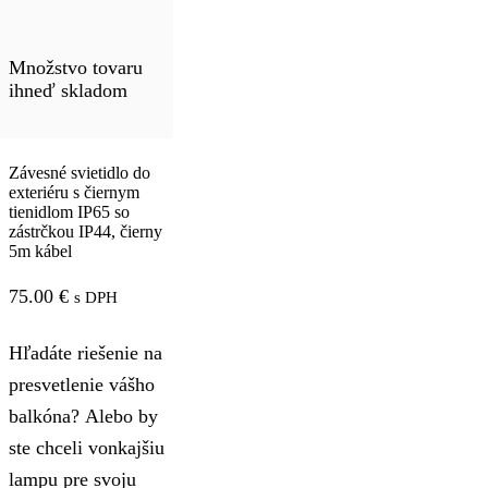
Množstvo tovaru
ihneď skladom
Závesné svietidlo do
exteriéru s čiernym
tienidlom IP65 so
zástrčkou IP44, čierny
5m kábel
75.00
€
s DPH
Hľadáte riešenie na
presvetlenie vášho
balkóna? Alebo by
ste chceli vonkajšiu
lampu pre svoju