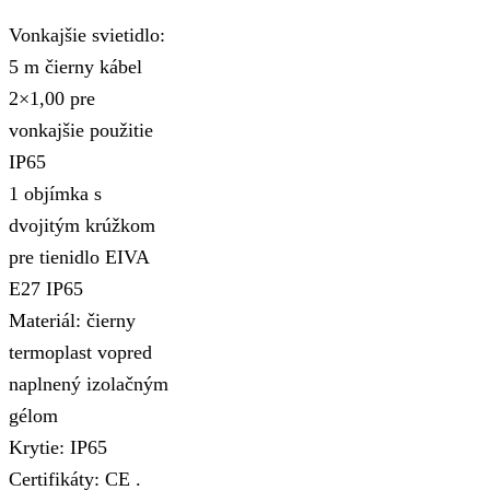
Vonkajšie svietidlo:
5 m čierny kábel
2×1,00 pre
vonkajšie použitie
IP65
1 objímka s
dvojitým krúžkom
pre tienidlo EIVA
E27 IP65
Materiál: čierny
termoplast vopred
naplnený izolačným
gélom
Krytie: IP65
Certifikáty: CE .