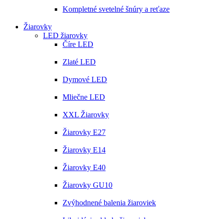
Kompletné svetelné šnúry a reťaze
Žiarovky
LED žiarovky
Číre LED
Zlaté LED
Dymové LED
Mliečne LED
XXL Žiarovky
Žiarovky E27
Žiarovky E14
Žiarovky E40
Žiarovky GU10
Zvýhodnené balenia žiaroviek