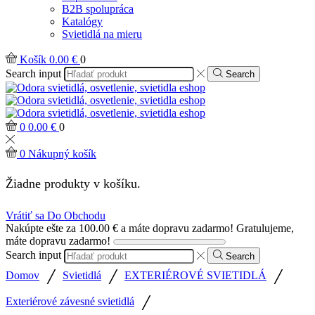
B2B spolupráca
Katalógy
Svietidlá na mieru
Košík
0.00
€
0
Search input
Search
0
0.00
€
0
0
Nákupný košík
Žiadne produkty v košíku.
Vrátiť sa Do Obchodu
Nakúpte ešte za
100.00
€
a máte dopravu zadarmo!
Gratulujeme,
máte dopravu zadarmo!
Search input
Search
/
/
/
Domov
Svietidlá
EXTERIÉROVÉ SVIETIDLÁ
/
Exteriérové závesné svietidlá