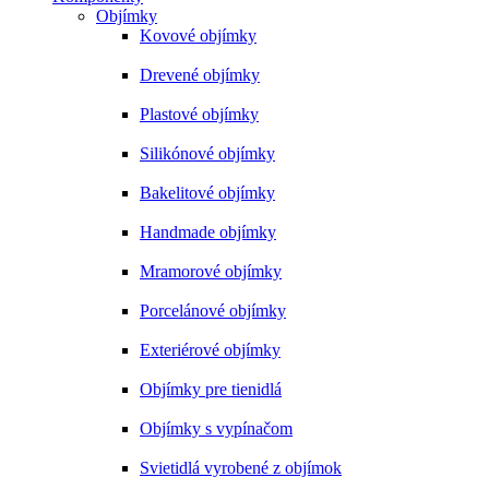
Objímky
Kovové objímky
Drevené objímky
Plastové objímky
Silikónové objímky
Bakelitové objímky
Handmade objímky
Mramorové objímky
Porcelánové objímky
Exteriérové objímky
Objímky pre tienidlá
Objímky s vypínačom
Svietidlá vyrobené z objímok