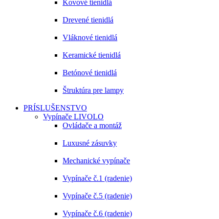
Kovové tienidlá
Drevené tienidlá
Vláknové tienidlá
Keramické tienidlá
Betónové tienidlá
Štruktúra pre lampy
PRÍSLUŠENSTVO
Vypínače LIVOLO
Ovládače a montáž
Luxusné zásuvky
Mechanické vypínače
Vypínače č.1 (radenie)
Vypínače č.5 (radenie)
Vypínače č.6 (radenie)