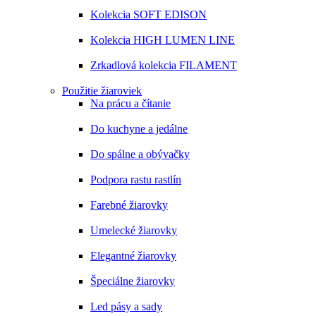
Kolekcia SOFT EDISON
Kolekcia HIGH LUMEN LINE
Zrkadlová kolekcia FILAMENT
Použitie žiaroviek
Na prácu a čítanie
Do kuchyne a jedálne
Do spálne a obývačky
Podpora rastu rastlín
Farebné žiarovky
Umelecké žiarovky
Elegantné žiarovky
Špeciálne žiarovky
Led pásy a sady