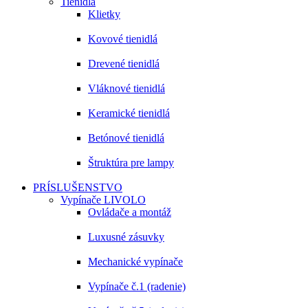
Tienidlá
Klietky
Kovové tienidlá
Drevené tienidlá
Vláknové tienidlá
Keramické tienidlá
Betónové tienidlá
Štruktúra pre lampy
PRÍSLUŠENSTVO
Vypínače LIVOLO
Ovládače a montáž
Luxusné zásuvky
Mechanické vypínače
Vypínače č.1 (radenie)