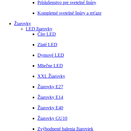
Príslušenstvo pre svetelné šnúry
Kompletné svetelné šnúry a reťaze
Žiarovky
LED žiarovky
Číre LED
Zlaté LED
Dymové LED
Mliečne LED
XXL Žiarovky
Žiarovky E27
Žiarovky E14
Žiarovky E40
Žiarovky GU10
Zvýhodnené balenia žiaroviek