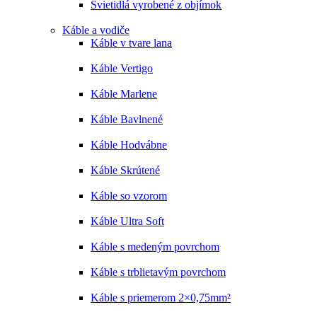
Svietidlá vyrobené z objímok
Káble a vodiče
Káble v tvare lana
Káble Vertigo
Káble Marlene
Káble Bavlnené
Káble Hodvábne
Káble Skrútené
Káble so vzorom
Káble Ultra Soft
Káble s medeným povrchom
Káble s trblietavým povrchom
Káble s priemerom 2×0,75mm²