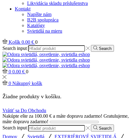
Likvidácia skladu príslušenstva
Kontakt
Napíšte nám
B2B spolupráca
Katalógy
Svietidlá na mieru
Košík
0.00
€
0
Search input
Search
0
0.00
€
0
0
Nákupný košík
Žiadne produkty v košíku.
Vrátiť sa Do Obchodu
Nakúpte ešte za
100.00
€
a máte dopravu zadarmo!
Gratulujeme,
máte dopravu zadarmo!
Search input
Search
/
/
/
Domov
Svietidlá
EXTERIÉROVÉ SVIETIDLÁ