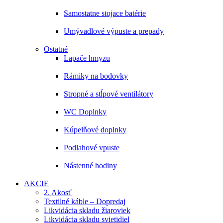
Samostatne stojace batérie
Umývadlové výpuste a prepady
Ostatné
Lapače hmyzu
Rámiky na bodovky
Stropné a stĺpové ventilátory
WC Doplnky
Kúpelňové doplnky
Podlahové vpuste
Nástenné hodiny
AKCIE
2. Akosť
Textilné káble – Dopredaj
Likvidácia skladu žiaroviek
Likvidácia skladu svietidiel