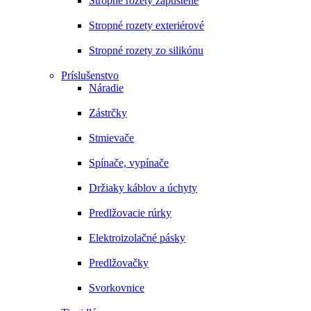
Stropné rozety zapustené
Stropné rozety exteriérové
Stropné rozety zo silikónu
Príslušenstvo
Náradie
Zástrčky
Stmievače
Spínače, vypínače
Držiaky káblov a úchyty
Predlžovacie rúrky
Elektroizolačné pásky
Predlžovačky
Svorkovnice