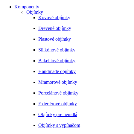
Komponenty
Objímky
Kovové objímky
Drevené objímky
Plastové objímky
Silikónové objímky
Bakelitové objímky
Handmade objímky
Mramorové objímky
Porcelánové objímky
Exteriérové objímky
Objímky pre tienidlá
Objímky s vypínačom