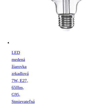
LED
medená
žiarovka
zrkadlová
7W, E27,
650lm,
G95,
Stmievateľná