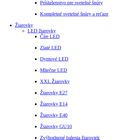
Príslušenstvo pre svetelné šnúry
Kompletné svetelné šnúry a reťaze
Žiarovky
LED žiarovky
Číre LED
Zlaté LED
Dymové LED
Mliečne LED
XXL Žiarovky
Žiarovky E27
Žiarovky E14
Žiarovky E40
Žiarovky GU10
Zvýhodnené balenia žiaroviek