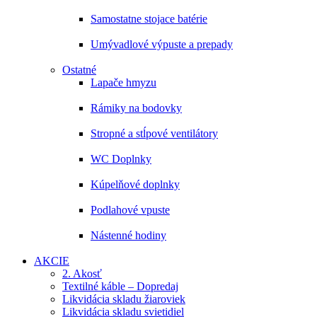
Samostatne stojace batérie
Umývadlové výpuste a prepady
Ostatné
Lapače hmyzu
Rámiky na bodovky
Stropné a stĺpové ventilátory
WC Doplnky
Kúpelňové doplnky
Podlahové vpuste
Nástenné hodiny
AKCIE
2. Akosť
Textilné káble – Dopredaj
Likvidácia skladu žiaroviek
Likvidácia skladu svietidiel