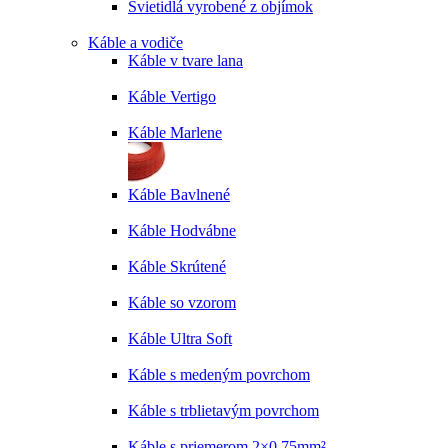
Svietidlá vyrobené z objímok
Káble a vodiče
Káble v tvare lana
Káble Vertigo
Káble Marlene
Káble Bavlnené
Káble Hodvábne
Káble Skrútené
Káble so vzorom
Káble Ultra Soft
Káble s medeným povrchom
Káble s trblietavým povrchom
Káble s priemerom 2×0,75mm²