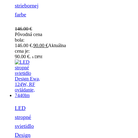
striebornej
farbe
146.00
€
Pôvodná cena
bola:
146.00 €.
90.00
€
Aktuálna
cena je:
90.00 €.
s DPH
LED
stropné
svietidlo
Design