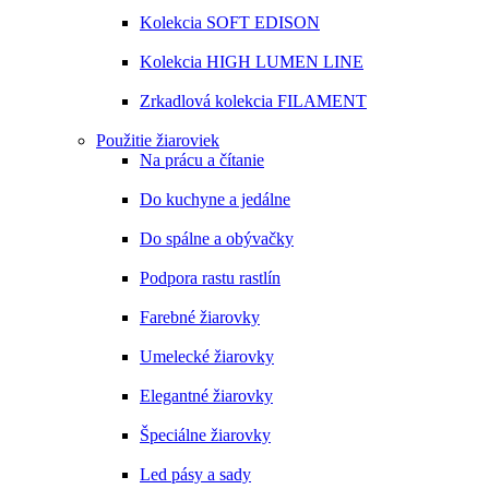
Kolekcia SOFT EDISON
Kolekcia HIGH LUMEN LINE
Zrkadlová kolekcia FILAMENT
Použitie žiaroviek
Na prácu a čítanie
Do kuchyne a jedálne
Do spálne a obývačky
Podpora rastu rastlín
Farebné žiarovky
Umelecké žiarovky
Elegantné žiarovky
Špeciálne žiarovky
Led pásy a sady