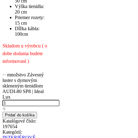
50 cm
Výška tienidla:
20 cm
Priemer rozety:
15 cm
Dĺžka kábla:
100cm
Skladom u výrobcu ( o
dobe dodania budete
informovaní )
množstvo Závesný
luster s dymovým
skleneným tienidlom
AUDI-80 SP8 | Ideal
Lux
Pridať do košíka
Katalógové číslo:
197654
Kategórií:
INTERIÉROVÉ