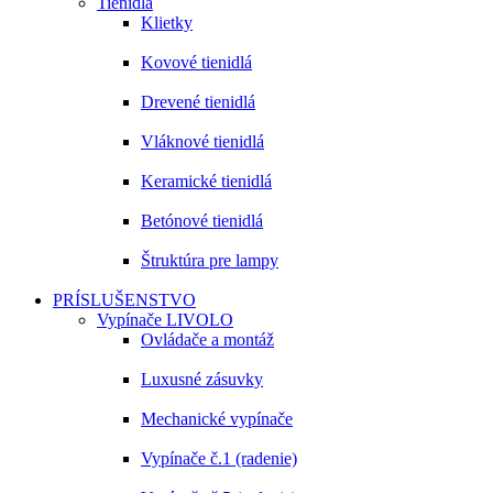
Tienidlá
Klietky
Kovové tienidlá
Drevené tienidlá
Vláknové tienidlá
Keramické tienidlá
Betónové tienidlá
Štruktúra pre lampy
PRÍSLUŠENSTVO
Vypínače LIVOLO
Ovládače a montáž
Luxusné zásuvky
Mechanické vypínače
Vypínače č.1 (radenie)