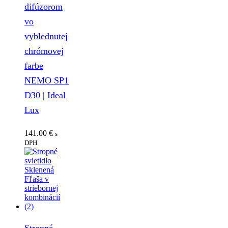
difúzorom
vo
vyblednutej
chrómovej
farbe
NEMO SP1
D30 | Ideal
Lux
141.00
€
s
DPH
Stropné