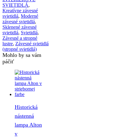
SVIETIDLÁ
,
Kreatívne závesné
svietidlá
,
Moderné
závesné svietidlá
,
Sklenené závesné
svietidlá
,
Svietidlá
,
Závesné a stropné
lustre
,
Závesné svietidlá
(stropné svietidlá)
Mohlo by sa vám
páčiť
Historická
nástenná
lampa Alton
v