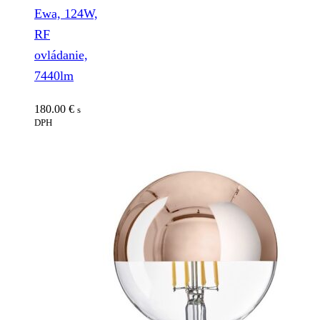
Ewa, 124W,
RF
ovládanie,
7440lm
180.00
€
s
DPH