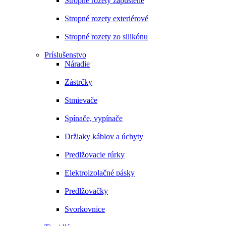
Stropné rozety zapustené
Stropné rozety exteriérové
Stropné rozety zo silikónu
Príslušenstvo
Náradie
Zástrčky
Stmievače
Spínače, vypínače
Držiaky káblov a úchyty
Predlžovacie rúrky
Elektroizolačné pásky
Predlžovačky
Svorkovnice