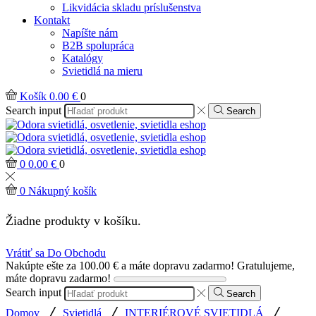
Likvidácia skladu príslušenstva
Kontakt
Napíšte nám
B2B spolupráca
Katalógy
Svietidlá na mieru
Košík
0.00
€
0
Search input
Search
0
0.00
€
0
0
Nákupný košík
Žiadne produkty v košíku.
Vrátiť sa Do Obchodu
Nakúpte ešte za
100.00
€
a máte dopravu zadarmo!
Gratulujeme,
máte dopravu zadarmo!
Search input
Search
/
/
/
Domov
Svietidlá
INTERIÉROVÉ SVIETIDLÁ