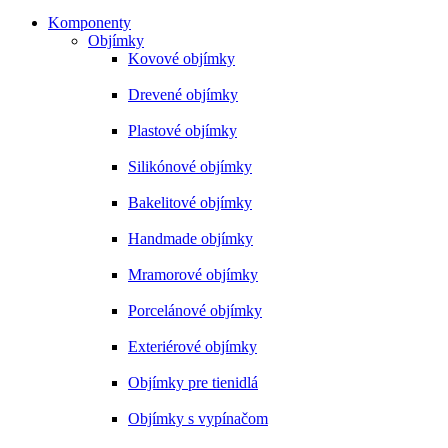
Komponenty
Objímky
Kovové objímky
Drevené objímky
Plastové objímky
Silikónové objímky
Bakelitové objímky
Handmade objímky
Mramorové objímky
Porcelánové objímky
Exteriérové objímky
Objímky pre tienidlá
Objímky s vypínačom