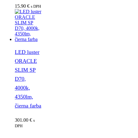
15.90
€
s DPH
LED luster
ORACLE
SLIM SP
D70,
4000k,
4350lm,
čierna farba
301.00
€
s
DPH