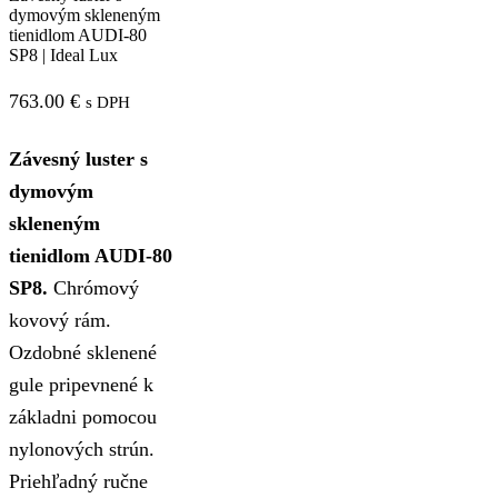
dymovým skleneným
tienidlom AUDI-80
SP8 | Ideal Lux
763.00
€
s DPH
Závesný luster s
dymovým
skleneným
tienidlom AUDI-80
SP8.
Chrómový
kovový rám.
Ozdobné sklenené
gule pripevnené k
základni pomocou
nylonových strún.
Priehľadný ručne