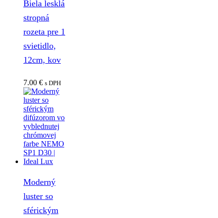
Biela lesklá
stropná
rozeta pre 1
svietidlo,
12cm, kov
7.00
€
s DPH
Moderný
luster so
sférickým