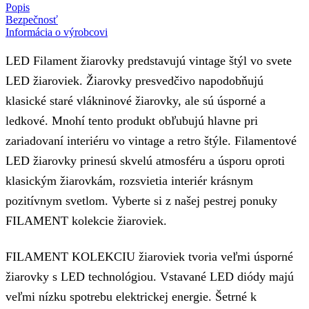
Popis
Bezpečnosť
Informácia o výrobcovi
LED Filament žiarovky predstavujú vintage štýl vo svete
LED žiaroviek. Žiarovky presvedčivo napodobňujú
klasické staré vlákninové žiarovky, ale sú úsporné a
ledkové. Mnohí tento produkt obľubujú hlavne pri
zariadovaní interiéru vo vintage a retro štýle. Filamentové
LED žiarovky prinesú skvelú atmosféru a úsporu oproti
klasickým žiarovkám, rozsvietia interiér krásnym
pozitívnym svetlom. Vyberte si z našej pestrej ponuky
FILAMENT kolekcie žiaroviek.
FILAMENT KOLEKCIU žiaroviek tvoria veľmi úsporné
žiarovky s LED technológiou. Vstavané LED diódy majú
veľmi nízku spotrebu elektrickej energie. Šetrné k