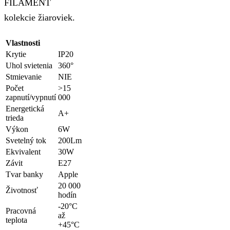
FILAMENT
kolekcie žiaroviek.
Vlastnosti
Krytie
IP20
Uhol svietenia
360°
Stmievanie
NIE
Počet
>15
zapnutí/vypnutí
000
Energetická
A+
trieda
Výkon
6W
Svetelný tok
200Lm
Ekvivalent
30W
Závit
E27
Tvar banky
Apple
20 000
Životnosť
hodín
-20°C
Pracovná
až
teplota
+45°C