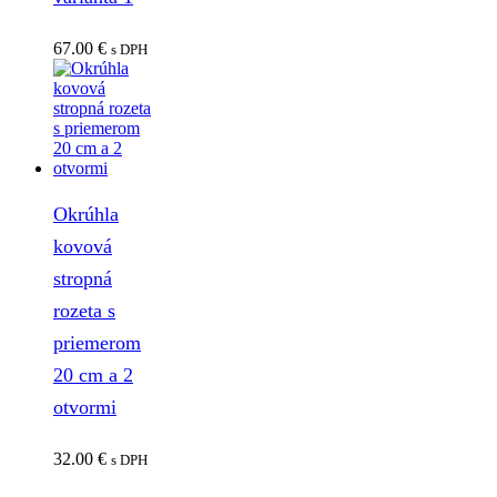
67.00
€
s DPH
Okrúhla
kovová
stropná
rozeta s
priemerom
20 cm a 2
otvormi
32.00
€
s DPH