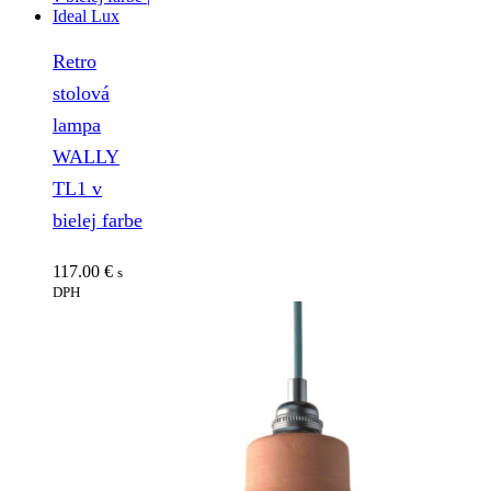
Retro
stolová
lampa
WALLY
TL1 v
bielej farbe
117.00
€
s
DPH