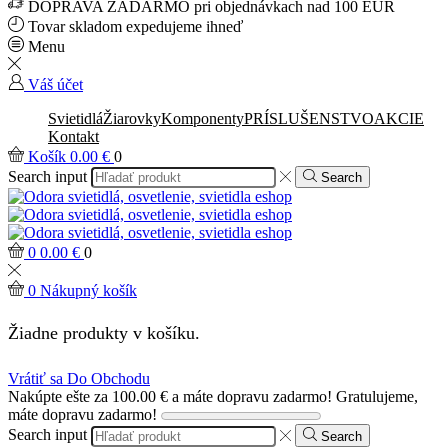
DOPRAVA ZADARMO pri objednávkach nad 100 EUR
Tovar skladom expedujeme ihneď
Menu
Váš účet
Svietidlá
Žiarovky
Komponenty
PRÍSLUŠENSTVO
AKCIE
Kontakt
Košík
0.00
€
0
Search input
Search
0
0.00
€
0
0
Nákupný košík
Žiadne produkty v košíku.
Vrátiť sa Do Obchodu
Nakúpte ešte za
100.00
€
a máte dopravu zadarmo!
Gratulujeme,
máte dopravu zadarmo!
Search input
Search