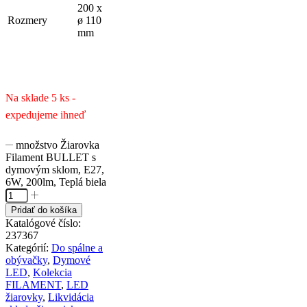
200 x
Rozmery
ø 110
mm
Na sklade 5 ks -
expedujeme ihneď
množstvo Žiarovka
Filament BULLET s
dymovým sklom, E27,
6W, 200lm, Teplá biela
Pridať do košíka
Katalógové číslo:
237367
Kategórií:
Do spálne a
obývačky
,
Dymové
LED
,
Kolekcia
FILAMENT
,
LED
žiarovky
,
Likvidácia