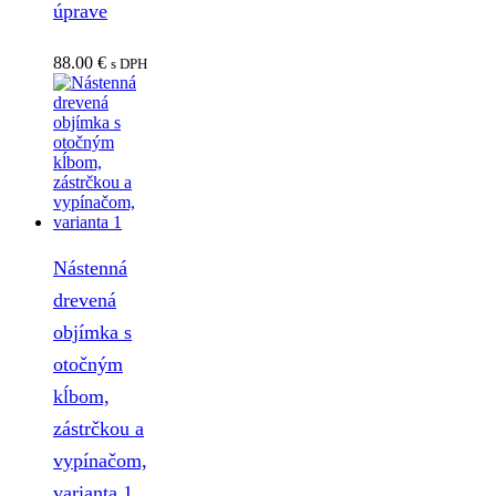
úprave
88.00
€
s DPH
Nástenná
drevená
objímka s
otočným
kĺbom,
zástrčkou a
vypínačom,
varianta 1