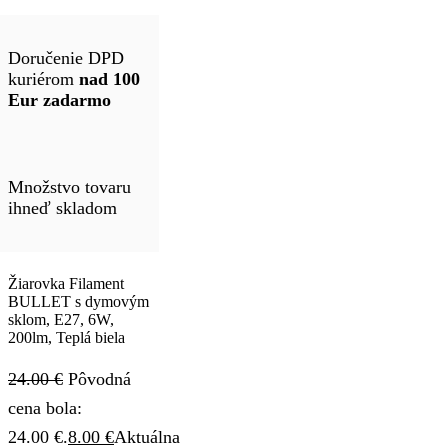
Doručenie DPD
kuriérom
nad 100
Eur zadarmo
Množstvo tovaru
ihneď skladom
Žiarovka Filament
BULLET s dymovým
sklom, E27, 6W,
200lm, Teplá biela
24.00
€
Pôvodná
cena bola:
24.00 €.
8.00
€
Aktuálna