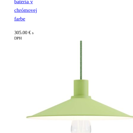
batéria v
chrómovej
farbe
305.00
€
s
DPH