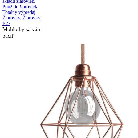
skladu žiaroviek
,
Použitie žiaroviek
,
Totálny výpredaj
,
Žiarovky
,
Žiarovky
E27
Mohlo by sa vám
páčiť