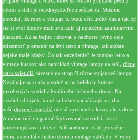
prípade vintage a retro, ktoré sa vrátilo približne pred 2
rokmi a stále je neodmysliteľnou súčasťou. Musíme
povedať, že retro a vintage tu budú ešte určitý čas a tak by
ste si svoj domov mali zveľadiť aj nejakými zaujímavými
kúskami. Ak sa bojíte riskovať a nechcete rovno celú
miestnosť premeniť na štýl retro a vintage, tak skúste
nejaké malé kúsky. Čo tak osvetlenie? Je mnoho retro a
vintage kúskov ako napríklad vintage lampy na stôl,
rôzne
retro svietidlá
závesné na strop či rôzne stojanové lampy.
Neváhajte sa u nás pozrieť aj na kolekciu krásne
vyrobených svetiel z kvalitného lešteného dreva. Na
rozdiel od iných, ktoré sa bežne nachádzajú na trhu,
naše
drevené svietidlá
nie sú vyrobené z kovu, ale z dreva.
A máme tiež elegantné štylizované svietidlá, ktoré
kombinujú kov a drevo. Náš sortiment však prevažne
tvoria svietidlá v historickom a vintage vzhľade. V roku