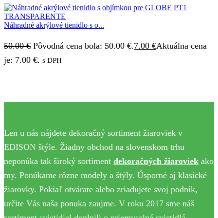
Náhradné akrýlové tienidlo s o...
50.00
€
Pôvodná cena bola: 50.00 €.
7.00
€
Aktuálna cena
je: 7.00 €.
s DPH
Len u nás nájdete dekoračný sortiment žiaroviek v
EDISON štýle. Žiadny obchod na slovenskom trhu
neponúka tak široký sortiment
dekoračných žiaroviek
ako
my. Ponúkame rôzne modely a štýly. Úsporné aj klasické
žiarovky. Pokiaľ otvárate alebo zriadujete svoj podnik,
určite Vás naša ponuka zaujme. V roku 2017 sme náš
sortiment svietidiel doplnili o priemyselné svietidlá.