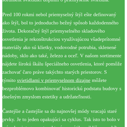
Pred 100 rokmi nebol priemyselný štýl ešte definovaný
ako štýl, bol to jednoducho bežný spôsob každodenného
života. Dekoračný štýl priemyselného skladového
osvetlenia je rekonštrukciou využívajúcou všadeprítomné
materiály ako sú klietky, vodovodné potrubia, sklenené
nádoby, sklo ako také, železo a oceľ. V našom sortimente
nájdete širokú škálu špeciálneho osvetlenia, ktoré pomôže
zachovať čaro práve takýchto starých priestorov. S
týmito
svietidlami v priemyselnom dizajne
môžete
bezproblémovo kombinovať historickú podstatu budovy s
dnešným zmyslom estetiky a udržateľnosti.
Častejšie a častejšie sa do najnovšej módy vracajú staré
prvky. Je to jeden opakujúci sa cyklus. Tak isto to bolo v