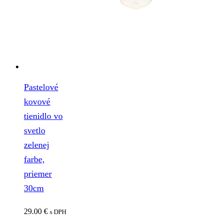
Pastelové
kovové
tienidlo vo
svetlo
zelenej
farbe,
priemer
30cm
29.00
€
s DPH