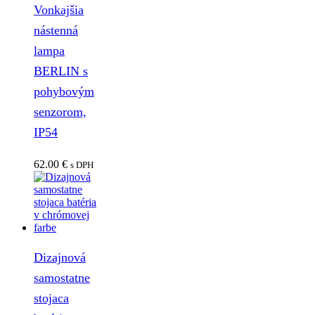
Vonkajšia
nástenná
lampa
BERLIN s
pohybovým
senzorom,
IP54
62.00
€
s DPH
Dizajnová
samostatne
stojaca