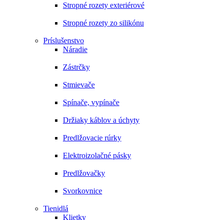
Stropné rozety exteriérové
Stropné rozety zo silikónu
Príslušenstvo
Náradie
Zástrčky
Stmievače
Spínače, vypínače
Držiaky káblov a úchyty
Predlžovacie rúrky
Elektroizolačné pásky
Predlžovačky
Svorkovnice
Tienidlá
Klietky