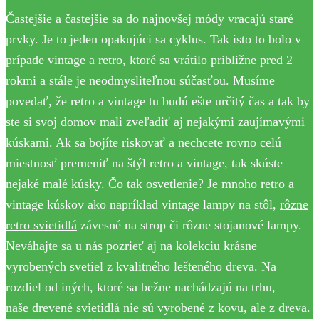
Častejšie a častejšie sa do najnovšej módy vracajú staré
prvky. Je to jeden opakujúci sa cyklus. Tak isto to bolo v
prípade vintage a retro, ktoré sa vrátilo približne pred 2
rokmi a stále je neodmysliteľnou súčasťou. Musíme
povedať, že retro a vintage tu budú ešte určitý čas a tak by
ste si svoj domov mali zveľadiť aj nejakými zaujímavými
kúskami. Ak sa bojíte riskovať a nechcete rovno celú
miestnosť premeniť na štýl retro a vintage, tak skúste
nejaké malé kúsky. Čo tak osvetlenie? Je mnoho retro a
vintage kúskov ako napríklad vintage lampy na stôl,
rôzne
retro svietidlá
závesné na strop či rôzne stojanové lampy.
Neváhajte sa u nás pozrieť aj na kolekciu krásne
vyrobených svetiel z kvalitného lešteného dreva. Na
rozdiel od iných, ktoré sa bežne nachádzajú na trhu,
naše
drevené svietidlá
nie sú vyrobené z kovu, ale z dreva.