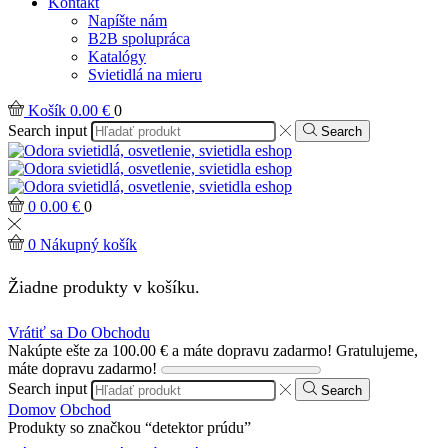
Kontakt
Napíšte nám
B2B spolupráca
Katalógy
Svietidlá na mieru
Košík
0.00
€
0
Search input
Search
0
0.00
€
0
0
Nákupný košík
Žiadne produkty v košíku.
Vrátiť sa Do Obchodu
Nakúpte ešte za
100.00
€
a máte dopravu zadarmo!
Gratulujeme,
máte dopravu zadarmo!
Search input
Search
Domov
Obchod
Produkty so značkou “detektor prúdu”