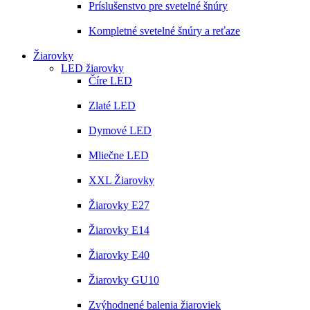
Príslušenstvo pre svetelné šnúry
Kompletné svetelné šnúry a reťaze
Žiarovky
LED žiarovky
Číre LED
Zlaté LED
Dymové LED
Mliečne LED
XXL Žiarovky
Žiarovky E27
Žiarovky E14
Žiarovky E40
Žiarovky GU10
Zvýhodnené balenia žiaroviek