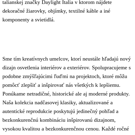
talianskej značky Daylight Italia v ktorom nájdete
dekoračné žiarovky, objímky, textilné káble a iné
komponenty a svietidlá.
Sme tím kreatívnych umelcov, ktorí neustále hľadajú nový
dizajn osvetlenia interiérov a exteriérov. Spolupracujeme s
podobne zmýšľajúcimi ľuďmi na projektoch, ktoré môžu
pomôcť zlepšiť a inšpirovať nás všetkých k lepšiemu.
Ponúkame netradičné, historické ale aj moderné produkty.
Naša kolekcia nadčasovej klasiky, aktualizované a
autentické reprodukcie poskytujú jedinečný pohľad a
bezkonkurenčnú kombináciu inšpirovanú dizajnom,
vysokou kvalitou a bezkonkurenčnou cenou. Každé ročné