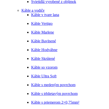
Svietidlá vyrobené z objímok
Káble a vodiče
Káble v tvare lana
Káble Vertigo
Káble Marlene
Káble Bavlnené
Káble Hodvábne
Káble Skrútené
Káble so vzorom
Káble Ultra Soft
Káble s medeným povrchom
Káble s trblietavým povrchom
Káble s priemerom 2×0,75mm²