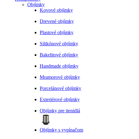
Objímky
Kovové objímky
Drevené objímky
Plastové objímky
Silikónové objímky
Bakelitové objímky
Handmade objímky
Mramorové objímky
Porcelánové objímky
Exteriérové objímky
Objímky pre tienidlá
Objímky s vypínačom