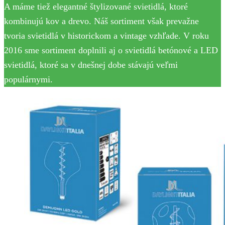
A máme tiež elegantné štylizované svietidlá, ktoré
kombinujú kov a drevo. Náš sortiment však prevažne
tvoria svietidlá v historickom a vintage vzhľade. V roku
2016 sme sortiment doplnili aj o svietidlá betónové a LED
svietidlá, ktoré sa v dnešnej dobe stávajú veľmi
populárnymi.