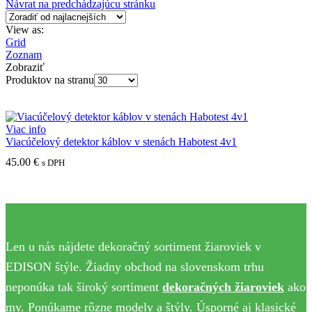
Návrat na predchádzajúcu stránku
View as:
Grid
Zoznam
Zobraziť
Produktov na stranu
Viac info
Viacúčelový detektor káblov v stenách Habotest 4v1
45.00
€
s DPH
Len u nás nájdete dekoračný sortiment žiaroviek v
EDISON štýle. Žiadny obchod na slovenskom trhu
neponúka tak široký sortiment
dekoračných žiaroviek
ako
my. Ponúkame rôzne modely a štýly. Úsporné aj klasické