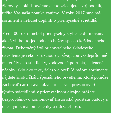
žiarovky. Pokiaľ otvárate alebo zriadujete svoj podnik,
určite Vás naša ponuka zaujme. V roku 2017 sme náš
sortiment svietidiel doplnili o priemyselné svietidlá.
Pred 100 rokmi nebol priemyselný štýl ešte definovaný
ako štýl, bol to jednoducho bežný spôsob každodenného
života. Dekoračný štýl priemyselného skladového
osvetlenia je rekonštrukciou využívajúcou všadeprítomné
materiály ako sú klietky, vodovodné potrubia, sklenené
nádoby, sklo ako také, železo a oceľ. V našom sortimente
nájdete širokú škálu špeciálneho osvetlenia, ktoré pomôže
zachovať čaro práve takýchto starých priestorov. S
týmito
svietidlami v priemyselnom dizajne
môžete
bezproblémovo kombinovať historickú podstatu budovy s
dnešným zmyslom estetiky a udržateľnosti.