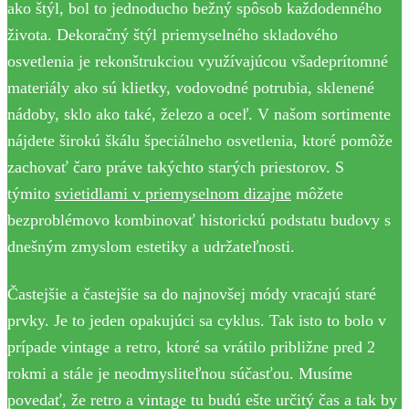
ako štýl, bol to jednoducho bežný spôsob každodenného
života. Dekoračný štýl priemyselného skladového
osvetlenia je rekonštrukciou využívajúcou všadeprítomné
materiály ako sú klietky, vodovodné potrubia, sklenené
nádoby, sklo ako také, železo a oceľ. V našom sortimente
nájdete širokú škálu špeciálneho osvetlenia, ktoré pomôže
zachovať čaro práve takýchto starých priestorov. S
týmito
svietidlami v priemyselnom dizajne
môžete
bezproblémovo kombinovať historickú podstatu budovy s
dnešným zmyslom estetiky a udržateľnosti.
Častejšie a častejšie sa do najnovšej módy vracajú staré
prvky. Je to jeden opakujúci sa cyklus. Tak isto to bolo v
prípade vintage a retro, ktoré sa vrátilo približne pred 2
rokmi a stále je neodmysliteľnou súčasťou. Musíme
povedať, že retro a vintage tu budú ešte určitý čas a tak by