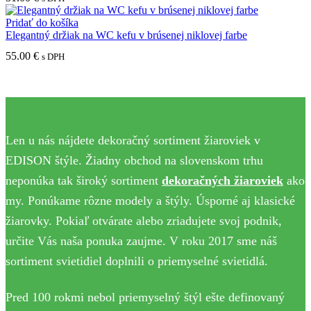
Pridať do košíka
Elegantný držiak na WC kefu v brúsenej niklovej farbe
55.00
€
s DPH
Len u nás nájdete dekoračný sortiment žiaroviek v
EDISON štýle. Žiadny obchod na slovenskom trhu
neponúka tak široký sortiment
dekoračných žiaroviek
ako
my. Ponúkame rôzne modely a štýly. Úsporné aj klasické
žiarovky. Pokiaľ otvárate alebo zriadujete svoj podnik,
určite Vás naša ponuka zaujme. V roku 2017 sme náš
sortiment svietidiel doplnili o priemyselné svietidlá.
Pred 100 rokmi nebol priemyselný štýl ešte definovaný