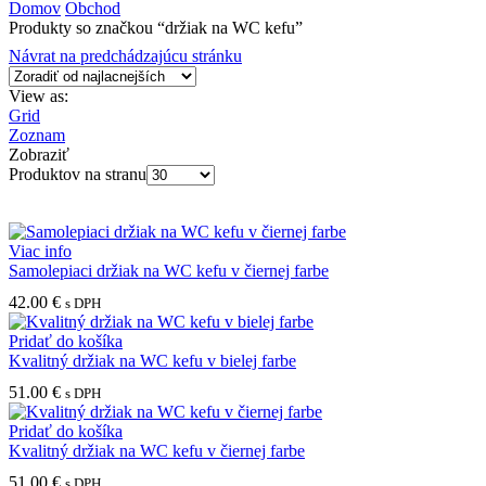
Domov
Obchod
Produkty so značkou “držiak na WC kefu”
Návrat na predchádzajúcu stránku
View as:
Grid
Zoznam
Zobraziť
Produktov na stranu
Viac info
Samolepiaci držiak na WC kefu v čiernej farbe
42.00
€
s DPH
Pridať do košíka
Kvalitný držiak na WC kefu v bielej farbe
51.00
€
s DPH
Pridať do košíka
Kvalitný držiak na WC kefu v čiernej farbe
51.00
€
s DPH