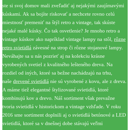
ste si svoj domov mali zveľadiť aj nejakými zaujímavými
kúskami. Ak sa bojíte riskovať a nechcete rovno celú
miestnosť premeniť na štýl retro a vintage, tak skúste
nejaké malé kúsky. Čo tak osvetlenie? Je mnoho retro a
vintage kúskov ako napríklad vintage lampy na stôl,
rôzne
retro svietidlá
závesné na strop či rôzne stojanové lampy.
Neváhajte sa u nás pozrieť aj na kolekciu krásne
vyrobených svetiel z kvalitného lešteného dreva. Na
rozdiel od iných, ktoré sa bežne nachádzajú na trhu,
naše
drevené svietidlá
nie sú vyrobené z kovu, ale z dreva.
A máme tiež elegantné štylizované svietidlá, ktoré
kombinujú kov a drevo. Náš sortiment však prevažne
tvoria svietidlá v historickom a vintage vzhľade. V roku
2016 sme sortiment doplnili aj o svietidlá betónové a LED
svietidlá, ktoré sa v dnešnej dobe stávajú veľmi