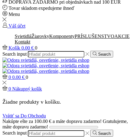
DOPRAVA ZADARMO pri objednávkach nad 100 EUR
Tovar skladom expedujeme ihneď
Menu
Váš účet
Svietidlá
Žiarovky
Komponenty
PRÍSLUŠENSTVO
AKCIE
Kontakt
Košík
0.00
€
0
Search input
Search
0
0.00
€
0
0
Nákupný košík
Žiadne produkty v košíku.
Vrátiť sa Do Obchodu
Nakúpte ešte za
100.00
€
a máte dopravu zadarmo!
Gratulujeme,
máte dopravu zadarmo!
Search input
Search