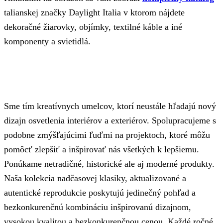
talianskej značky Daylight Italia v ktorom nájdete
dekoračné žiarovky, objímky, textilné káble a iné
komponenty a svietidlá.
Sme tím kreatívnych umelcov, ktorí neustále hľadajú nový
dizajn osvetlenia interiérov a exteriérov. Spolupracujeme s
podobne zmýšľajúcimi ľuďmi na projektoch, ktoré môžu
pomôcť zlepšiť a inšpirovať nás všetkých k lepšiemu.
Ponúkame netradičné, historické ale aj moderné produkty.
Naša kolekcia nadčasovej klasiky, aktualizované a
autentické reprodukcie poskytujú jedinečný pohľad a
bezkonkurenčnú kombináciu inšpirovanú dizajnom,
vysokou kvalitou a bezkonkurenčnou cenou. Každé ročné