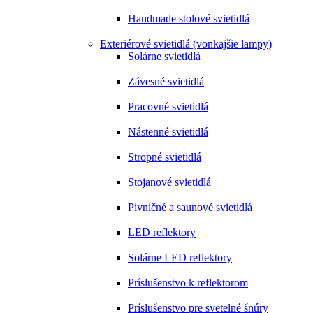
Handmade stolové svietidlá
Exteriérové svietidlá (vonkajšie lampy)
Solárne svietidlá
Závesné svietidlá
Pracovné svietidlá
Nástenné svietidlá
Stropné svietidlá
Stojanové svietidlá
Pivničné a saunové svietidlá
LED reflektory
Solárne LED reflektory
Príslušenstvo k reflektorom
Príslušenstvo pre svetelné šnúry