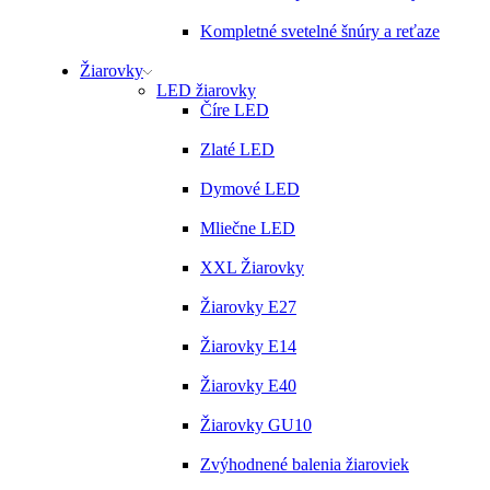
Kompletné svetelné šnúry a reťaze
Žiarovky
LED žiarovky
Číre LED
Zlaté LED
Dymové LED
Mliečne LED
XXL Žiarovky
Žiarovky E27
Žiarovky E14
Žiarovky E40
Žiarovky GU10
Zvýhodnené balenia žiaroviek