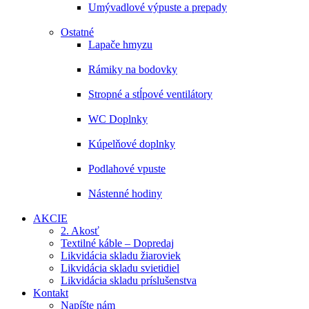
Umývadlové výpuste a prepady
Ostatné
Lapače hmyzu
Rámiky na bodovky
Stropné a stĺpové ventilátory
WC Doplnky
Kúpelňové doplnky
Podlahové vpuste
Nástenné hodiny
AKCIE
2. Akosť
Textilné káble – Dopredaj
Likvidácia skladu žiaroviek
Likvidácia skladu svietidiel
Likvidácia skladu príslušenstva
Kontakt
Napíšte nám