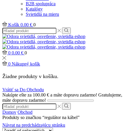
B2B spolupráca
Katalógy
Svietidlá na mieru
Košík
0.00
€
0
Search
input
Search
0
0.00
€
0
0
Nákupný košík
Žiadne produkty v košíku.
Vrátiť sa Do Obchodu
Nakúpte ešte za
100.00
€
a máte dopravu zadarmo!
Gratulujeme,
máte dopravu zadarmo!
Search
input
Search
Domov
Obchod
Produkty so značkou “regulátor na kábel”
Návrat na predchádzajúcu stránku