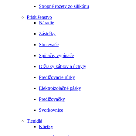
Stropné rozety zo silikónu
Príslušenstvo
Náradie
Zástrčky
Stmievače
Spínače, vypínače
Držiaky káblov a úchyty
Predlžovacie rúrky
Elektroizolačné pásky
Predlžovačky
Svorkovnice
Tienidlá
Klietky