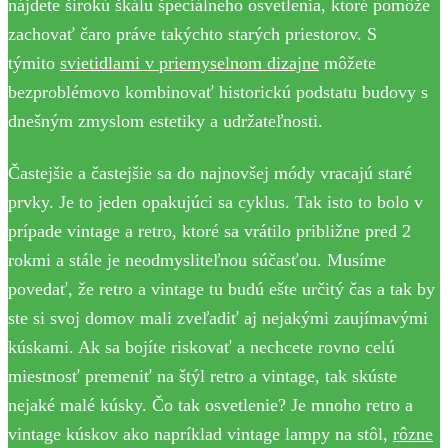
nájdete širokú škálu špeciálneho osvetlenia, ktoré pomôže
zachovať čaro práve takýchto starých priestorov. S
týmito
svietidlami v priemyselnom dizajne
môžete
bezproblémovo kombinovať historickú podstatu budovy s
dnešným zmyslom estetiky a udržateľnosti.
Častejšie a častejšie sa do najnovšej módy vracajú staré
prvky. Je to jeden opakujúci sa cyklus. Tak isto to bolo v
prípade vintage a retro, ktoré sa vrátilo približne pred 2
rokmi a stále je neodmysliteľnou súčasťou. Musíme
povedať, že retro a vintage tu budú ešte určitý čas a tak by
ste si svoj domov mali zveľadiť aj nejakými zaujímavými
kúskami. Ak sa bojíte riskovať a nechcete rovno celú
miestnosť premeniť na štýl retro a vintage, tak skúste
nejaké malé kúsky. Čo tak osvetlenie? Je mnoho retro a
vintage kúskov ako napríklad vintage lampy na stôl,
rôzne