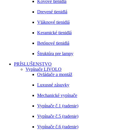
Kovové tienidlá
Drevené tienidlá
Vláknové tienidlá
Keramické tienidlá
Betónové tienidlá
Štruktúra pre lampy
PRÍSLUŠENSTVO
Vypínače LIVOLO
Ovládače a montáž
Luxusné zásuvky
Mechanické vypínače
Vypínače č.1 (radenie)
Vypínače č.5 (radenie)
Vypínače č.6 (radenie)