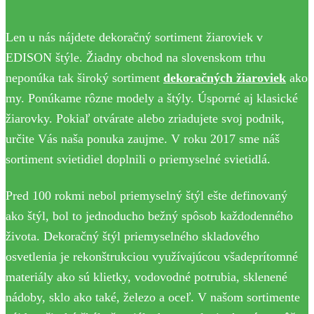
Len u nás nájdete dekoračný sortiment žiaroviek v
EDISON štýle. Žiadny obchod na slovenskom trhu
neponúka tak široký sortiment
dekoračných žiaroviek
ako
my. Ponúkame rôzne modely a štýly. Úsporné aj klasické
žiarovky. Pokiaľ otvárate alebo zriadujete svoj podnik,
určite Vás naša ponuka zaujme. V roku 2017 sme náš
sortiment svietidiel doplnili o priemyselné svietidlá.
Pred 100 rokmi nebol priemyselný štýl ešte definovaný
ako štýl, bol to jednoducho bežný spôsob každodenného
života. Dekoračný štýl priemyselného skladového
osvetlenia je rekonštrukciou využívajúcou všadeprítomné
materiály ako sú klietky, vodovodné potrubia, sklenené
nádoby, sklo ako také, železo a oceľ. V našom sortimente