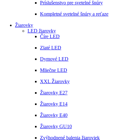
Príslušenstvo pre svetelné šnúry
Kompletné svetelné šnúry a reťaze
Žiarovky
LED žiarovky
Číre LED
Zlaté LED
Dymové LED
Mliečne LED
XXL Žiarovky
Žiarovky E27
Žiarovky E14
Žiarovky E40
Žiarovky GU10
Zvýhodnené balenia žiaroviek