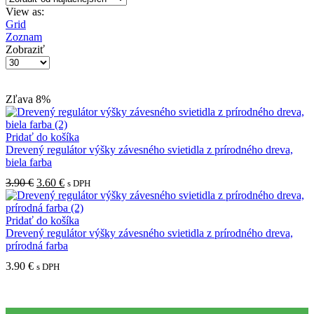
View as:
Grid
Zoznam
Zobraziť
Produktov
na
stranu
Zľava
8%
Pridať do košíka
Drevený regulátor výšky závesného svietidla z prírodného dreva,
biela farba
Pôvodná
Aktuálna
3.90
€
3.60
€
s DPH
cena
cena
bola:
je:
3.90 €.
3.60 €.
Pridať do košíka
Drevený regulátor výšky závesného svietidla z prírodného dreva,
prírodná farba
3.90
€
s DPH