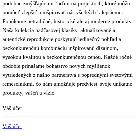
podobne zmýšľajúcimi ľuďmi na projektoch, ktoré môžu
pomôcť zlepšiť a inšpirovať nás všetkých k lepšiemu.
Ponúkame netradičné, historické ale aj moderné produkty.
Naša kolekcia nadčasovej klasiky, aktualizované a
autentické reprodukcie poskytujú jedinečný pohľad a
bezkonkurenčnú kombináciu inšpirovanú dizajnom,
vysokou kvalitou a bezkonkurenčnou cenou. Každé ročné
obdobie prinášame bohatstvo nových myšlienok
vytriedených z nášho partnerstva s poprednými svetovými
remeselníkmi, čo nám umožňuje predviesť svoje unikátne
produkty, vášeň a vízie.
Váš účet
Váš účet