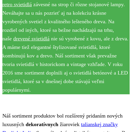
retro svietidlá
závesné na strop či rôzne stojanové lampy.
Neváhajte sa u nás pozrieť aj na kolekciu krásne
vyrobených svetiel z kvalitného lešteného dreva. Na
rozdiel od iných, ktoré sa bežne nachádzajú na trhu,
naše
drevené svietidlá
nie sú vyrobené z kovu, ale z dreva.
A máme tiež elegantné štylizované svietidlá, ktoré
kombinujú kov a drevo. Náš sortiment však prevažne
tvoria svietidlá v historickom a vintage vzhľade. V roku
2016 sme sortiment doplnili aj o svietidlá betónové a LED
svietidlá, ktoré sa v dnešnej dobe stávajú veľmi
populárnymi.
Náš sortiment produktov bol rozšírený pridaním nových
luxusných
dekoratívnych
žiaroviek
talianskej značky