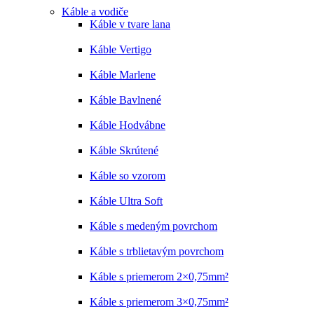
Káble a vodiče
Káble v tvare lana
Káble Vertigo
Káble Marlene
Káble Bavlnené
Káble Hodvábne
Káble Skrútené
Káble so vzorom
Káble Ultra Soft
Káble s medeným povrchom
Káble s trblietavým povrchom
Káble s priemerom 2×0,75mm²
Káble s priemerom 3×0,75mm²