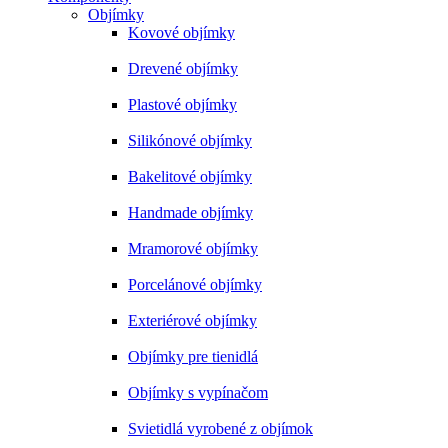
Objímky
Kovové objímky
Drevené objímky
Plastové objímky
Silikónové objímky
Bakelitové objímky
Handmade objímky
Mramorové objímky
Porcelánové objímky
Exteriérové objímky
Objímky pre tienidlá
Objímky s vypínačom
Svietidlá vyrobené z objímok