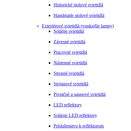
Historické stolové svietidlá
Handmade stolové svietidlá
Exteriérové svietidlá (vonkajšie lampy)
Solárne svietidlá
Závesné svietidlá
Pracovné svietidlá
Nástenné svietidlá
Stropné svietidlá
Stojanové svietidlá
Pivničné a saunové svietidlá
LED reflektory
Solárne LED reflektory
Príslušenstvo k reflektorom