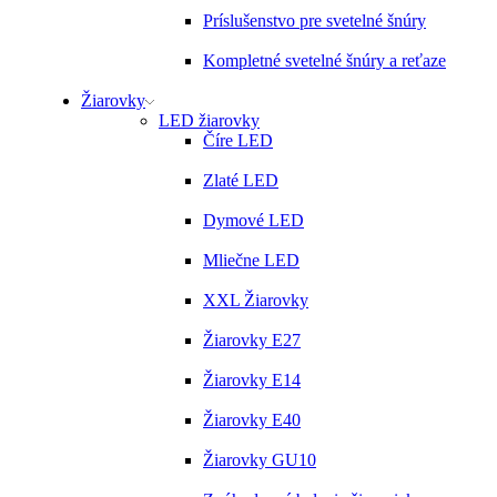
Príslušenstvo pre svetelné šnúry
Kompletné svetelné šnúry a reťaze
Žiarovky
LED žiarovky
Číre LED
Zlaté LED
Dymové LED
Mliečne LED
XXL Žiarovky
Žiarovky E27
Žiarovky E14
Žiarovky E40
Žiarovky GU10