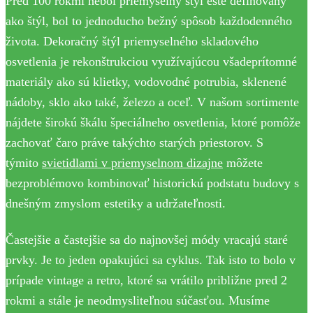
Pred 100 rokmi nebol priemyselný štýl ešte definovaný
ako štýl, bol to jednoducho bežný spôsob každodenného
života. Dekoračný štýl priemyselného skladového
osvetlenia je rekonštrukciou využívajúcou všadeprítomné
materiály ako sú klietky, vodovodné potrubia, sklenené
nádoby, sklo ako také, železo a oceľ. V našom sortimente
nájdete širokú škálu špeciálneho osvetlenia, ktoré pomôže
zachovať čaro práve takýchto starých priestorov. S
týmito
svietidlami v priemyselnom dizajne
môžete
bezproblémovo kombinovať historickú podstatu budovy s
dnešným zmyslom estetiky a udržateľnosti.
Častejšie a častejšie sa do najnovšej módy vracajú staré
prvky. Je to jeden opakujúci sa cyklus. Tak isto to bolo v
prípade vintage a retro, ktoré sa vrátilo približne pred 2
rokmi a stále je neodmysliteľnou súčasťou. Musíme