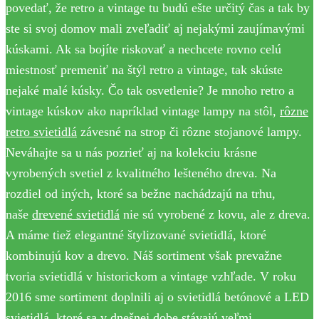
povedať, že retro a vintage tu budú ešte určitý čas a tak by
ste si svoj domov mali zveľadiť aj nejakými zaujímavými
kúskami. Ak sa bojíte riskovať a nechcete rovno celú
miestnosť premeniť na štýl retro a vintage, tak skúste
nejaké malé kúsky. Čo tak osvetlenie? Je mnoho retro a
vintage kúskov ako napríklad vintage lampy na stôl,
rôzne
retro svietidlá
závesné na strop či rôzne stojanové lampy.
Neváhajte sa u nás pozrieť aj na kolekciu krásne
vyrobených svetiel z kvalitného lešteného dreva. Na
rozdiel od iných, ktoré sa bežne nachádzajú na trhu,
naše
drevené svietidlá
nie sú vyrobené z kovu, ale z dreva.
A máme tiež elegantné štylizované svietidlá, ktoré
kombinujú kov a drevo. Náš sortiment však prevažne
tvoria svietidlá v historickom a vintage vzhľade. V roku
2016 sme sortiment doplnili aj o svietidlá betónové a LED
svietidlá, ktoré sa v dnešnej dobe stávajú veľmi