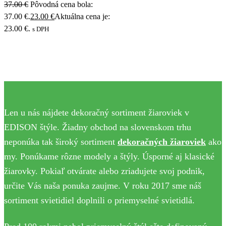
37.00
€
Pôvodná cena bola:
37.00 €.
23.00
€
Aktuálna cena je:
23.00 €.
s DPH
Len u nás nájdete dekoračný sortiment žiaroviek v
EDISON štýle. Žiadny obchod na slovenskom trhu
neponúka tak široký sortiment
dekoračných žiaroviek
ako
my. Ponúkame rôzne modely a štýly. Úsporné aj klasické
žiarovky. Pokiaľ otvárate alebo zriadujete svoj podnik,
určite Vás naša ponuka zaujme. V roku 2017 sme náš
sortiment svietidiel doplnili o priemyselné svietidlá.