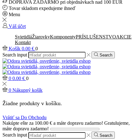
DOPRAVA ZADARMO pri objednávkach nad 100 EUR
Tovar skladom expedujeme ihneď
Menu
Váš účet
Svietidlá
Žiarovky
Komponenty
PRÍSLUŠENSTVO
AKCIE
Kontakt
Košík
0.00
€
0
Search input
Search
0
0.00
€
0
0
Nákupný košík
Žiadne produkty v košíku.
Vrátiť sa Do Obchodu
Nakúpte ešte za
100.00
€
a máte dopravu zadarmo!
Gratulujeme,
máte dopravu zadarmo!
Search input
Search