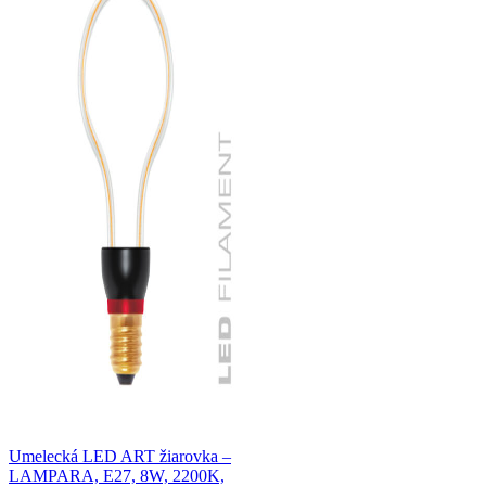
Umelecká LED ART žiarovka –
LAMPARA, E27, 8W, 2200K,