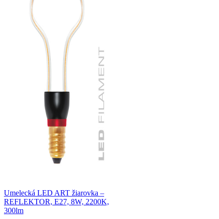
Umelecká LED ART žiarovka –
REFLEKTOR, E27, 8W, 2200K,
300lm