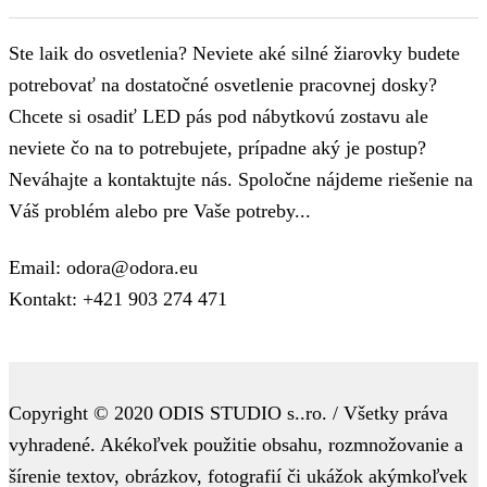
Ste laik do osvetlenia? Neviete aké silné žiarovky budete
potrebovať na dostatočné osvetlenie pracovnej dosky?
Chcete si osadiť LED pás pod nábytkovú zostavu ale
neviete čo na to potrebujete, prípadne aký je postup?
Neváhajte a kontaktujte nás. Spoločne nájdeme riešenie na
Váš problém alebo pre Vaše potreby...
Email: odora@odora.eu
Kontakt: +421 903 274 471
Copyright © 2020 ODIS STUDIO s..ro. / Všetky práva
vyhradené. Akékoľvek použitie obsahu, rozmnožovanie a
šírenie textov, obrázkov, fotografií či ukážok akýmkoľvek