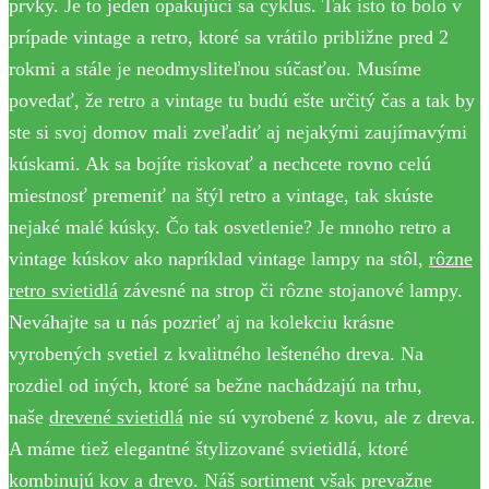
prvky. Je to jeden opakujúci sa cyklus. Tak isto to bolo v
prípade vintage a retro, ktoré sa vrátilo približne pred 2
rokmi a stále je neodmysliteľnou súčasťou. Musíme
povedať, že retro a vintage tu budú ešte určitý čas a tak by
ste si svoj domov mali zveľadiť aj nejakými zaujímavými
kúskami. Ak sa bojíte riskovať a nechcete rovno celú
miestnosť premeniť na štýl retro a vintage, tak skúste
nejaké malé kúsky. Čo tak osvetlenie? Je mnoho retro a
vintage kúskov ako napríklad vintage lampy na stôl,
rôzne
retro svietidlá
závesné na strop či rôzne stojanové lampy.
Neváhajte sa u nás pozrieť aj na kolekciu krásne
vyrobených svetiel z kvalitného lešteného dreva. Na
rozdiel od iných, ktoré sa bežne nachádzajú na trhu,
naše
drevené svietidlá
nie sú vyrobené z kovu, ale z dreva.
A máme tiež elegantné štylizované svietidlá, ktoré
kombinujú kov a drevo. Náš sortiment však prevažne