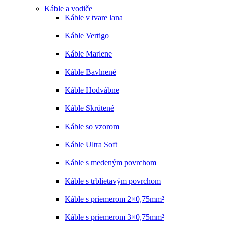
Káble a vodiče
Káble v tvare lana
Káble Vertigo
Káble Marlene
Káble Bavlnené
Káble Hodvábne
Káble Skrútené
Káble so vzorom
Káble Ultra Soft
Káble s medeným povrchom
Káble s trblietavým povrchom
Káble s priemerom 2×0,75mm²
Káble s priemerom 3×0,75mm²