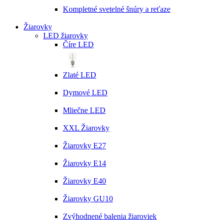
Kompletné svetelné šnúry a reťaze
Žiarovky
LED žiarovky
Číre LED
Zlaté LED
Dymové LED
Mliečne LED
XXL Žiarovky
Žiarovky E27
Žiarovky E14
Žiarovky E40
Žiarovky GU10
Zvýhodnené balenia žiaroviek