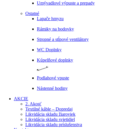
Umývadlové výpuste a prepady
Ostatné
Lapače hmyzu
Rámiky na bodovky
Stropné a stĺpové ventilátory
WC Doplnky
Kúpelňové doplnky
Podlahové vpuste
Nástenné hodiny
AKCIE
2. Akosť
Textilné káble – Dopredaj
Likvidácia skladu žiaroviek
Likvidácia skladu svietidiel
Likvidácia skladu príslušenstva