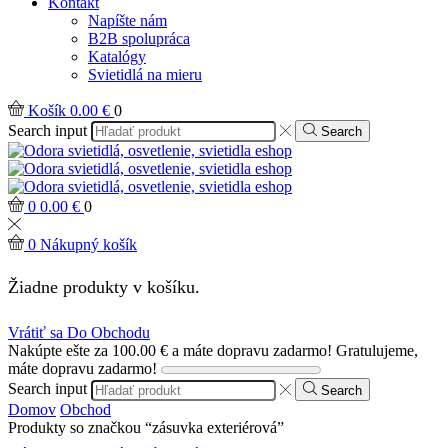
Kontakt
Napíšte nám
B2B spolupráca
Katalógy
Svietidlá na mieru
Košík
0.00
€
0
Search input
Search
0
0.00
€
0
0
Nákupný košík
Žiadne produkty v košíku.
Vrátiť sa Do Obchodu
Nakúpte ešte za
100.00
€
a máte dopravu zadarmo!
Gratulujeme,
máte dopravu zadarmo!
Search input
Search
Domov
Obchod
Produkty so značkou “zásuvka exteriérová”