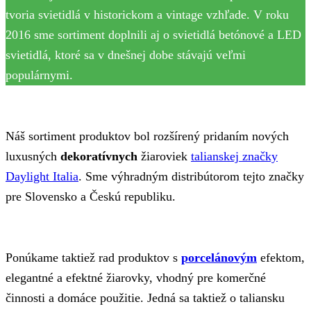
tvoria svietidlá v historickom a vintage vzhľade. V roku
2016 sme sortiment doplnili aj o svietidlá betónové a LED
svietidlá, ktoré sa v dnešnej dobe stávajú veľmi
populárnymi.
Náš sortiment produktov bol rozšírený pridaním nových
luxusných
dekoratívnych
žiaroviek
talianskej značky
Daylight Italia
. Sme výhradným distribútorom tejto značky
pre Slovensko a Českú republiku.
Ponúkame taktiež rad produktov s
porcelánovým
efektom,
elegantné a efektné žiarovky, vhodný pre komerčné
činnosti a domáce použitie. Jedná sa taktiež o taliansku