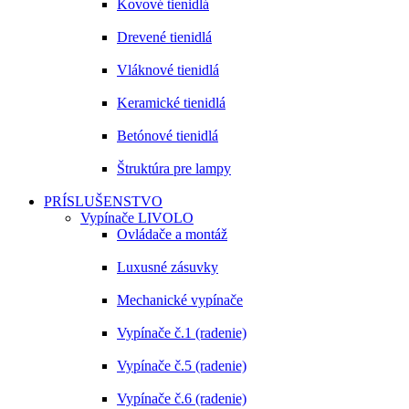
Kovové tienidlá
Drevené tienidlá
Vláknové tienidlá
Keramické tienidlá
Betónové tienidlá
Štruktúra pre lampy
PRÍSLUŠENSTVO
Vypínače LIVOLO
Ovládače a montáž
Luxusné zásuvky
Mechanické vypínače
Vypínače č.1 (radenie)
Vypínače č.5 (radenie)
Vypínače č.6 (radenie)