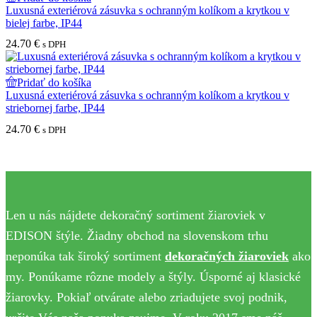
Luxusná exteriérová zásuvka s ochranným kolíkom a krytkou v
bielej farbe, IP44
24.70
€
s DPH
Pridať do košíka
Luxusná exteriérová zásuvka s ochranným kolíkom a krytkou v
striebornej farbe, IP44
24.70
€
s DPH
Len u nás nájdete dekoračný sortiment žiaroviek v
EDISON štýle. Žiadny obchod na slovenskom trhu
neponúka tak široký sortiment
dekoračných žiaroviek
ako
my. Ponúkame rôzne modely a štýly. Úsporné aj klasické
žiarovky. Pokiaľ otvárate alebo zriadujete svoj podnik,