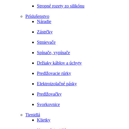
Stropné rozety zo silikónu
Príslušenstvo
Náradie
Zástrčky
Stmievače
Spínače, vypínače
Držiaky káblov a úchyty
Predlžovacie rúrky
Elektroizolačné pásky
Predlžovačky
Svorkovnice
Tienidlá
Klietky