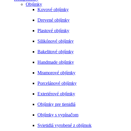
Objímky
Kovové objímky
Drevené objímky
Plastové objímky
Silikónové objímky
Bakelitové objímky
Handmade objímky
Mramorové objímky
Porcelánové objímky
Exteriérové objímky
Objímky pre tienidlá
Objímky s vypínačom
Svietidlá vyrobené z objímok