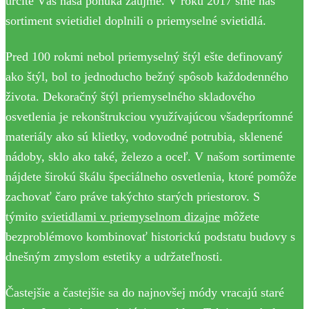
určite Vás naša ponuka zaujme. V roku 2017 sme náš
sortiment svietidiel doplnili o priemyselné svietidlá.
Pred 100 rokmi nebol priemyselný štýl ešte definovaný
ako štýl, bol to jednoducho bežný spôsob každodenného
života. Dekoračný štýl priemyselného skladového
osvetlenia je rekonštrukciou využívajúcou všadeprítomné
materiály ako sú klietky, vodovodné potrubia, sklenené
nádoby, sklo ako také, železo a oceľ. V našom sortimente
nájdete širokú škálu špeciálneho osvetlenia, ktoré pomôže
zachovať čaro práve takýchto starých priestorov. S
týmito
svietidlami v priemyselnom dizajne
môžete
bezproblémovo kombinovať historickú podstatu budovy s
dnešným zmyslom estetiky a udržateľnosti.
Častejšie a častejšie sa do najnovšej módy vracajú staré