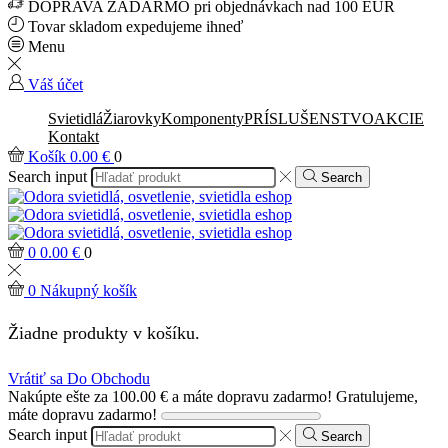
DOPRAVA ZADARMO pri objednávkach nad 100 EUR
Tovar skladom expedujeme ihneď
Menu
Váš účet
Svietidlá
Žiarovky
Komponenty
PRÍSLUŠENSTVO
AKCIE
Kontakt
Košík
0.00
€
0
Search input
Search
0
0.00
€
0
0
Nákupný košík
Žiadne produkty v košíku.
Vrátiť sa Do Obchodu
Nakúpte ešte za
100.00
€
a máte dopravu zadarmo!
Gratulujeme,
máte dopravu zadarmo!
Search input
Search