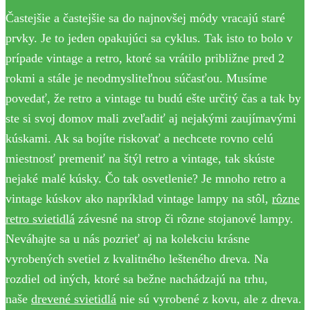
Častejšie a častejšie sa do najnovšej módy vracajú staré
prvky. Je to jeden opakujúci sa cyklus. Tak isto to bolo v
prípade vintage a retro, ktoré sa vrátilo približne pred 2
rokmi a stále je neodmysliteľnou súčasťou. Musíme
povedať, že retro a vintage tu budú ešte určitý čas a tak by
ste si svoj domov mali zveľadiť aj nejakými zaujímavými
kúskami. Ak sa bojíte riskovať a nechcete rovno celú
miestnosť premeniť na štýl retro a vintage, tak skúste
nejaké malé kúsky. Čo tak osvetlenie? Je mnoho retro a
vintage kúskov ako napríklad vintage lampy na stôl,
rôzne
retro svietidlá
závesné na strop či rôzne stojanové lampy.
Neváhajte sa u nás pozrieť aj na kolekciu krásne
vyrobených svetiel z kvalitného lešteného dreva. Na
rozdiel od iných, ktoré sa bežne nachádzajú na trhu,
naše
drevené svietidlá
nie sú vyrobené z kovu, ale z dreva.