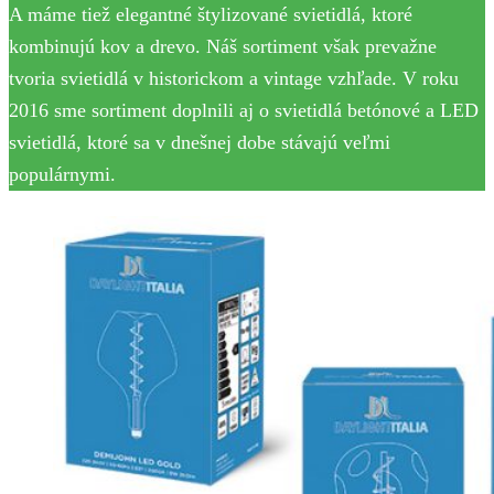
A máme tiež elegantné štylizované svietidlá, ktoré
kombinujú kov a drevo. Náš sortiment však prevažne
tvoria svietidlá v historickom a vintage vzhľade. V roku
2016 sme sortiment doplnili aj o svietidlá betónové a LED
svietidlá, ktoré sa v dnešnej dobe stávajú veľmi
populárnymi.