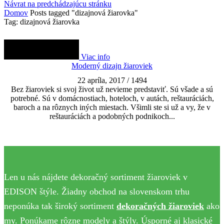
Návrat na predchádzajúcu stránku
Domov
Posts tagged "dizajnová žiarovka"
Tag: dizajnová žiarovka
Viac info
Moderný dizajn žiaroviek
22 apríla, 2017
/
1494
Bez žiaroviek si svoj život už nevieme predstaviť. Sú všade a sú
potrebné. Sú v domácnostiach, hoteloch, v autách, reštauráciách,
baroch a na rôznych iných miestach. Všimli ste si už a vy, že v
reštauráciách a podobných podnikoch...
Len u nás nájdete dekoračný sortiment žiaroviek v
EDISON štýle. Žiadny obchod na slovenskom trhu
neponúka tak široký sortiment
dekoračných žiaroviek
ako
my. Ponúkame rôzne modely a štýly. Úsporné aj klasické