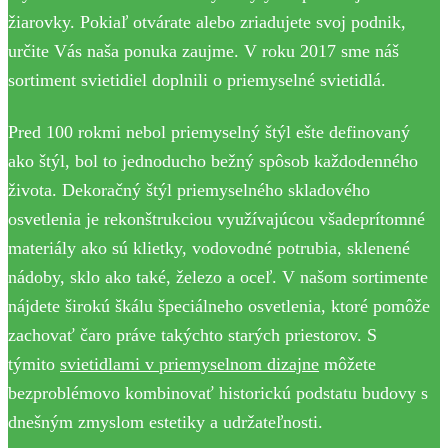
žiarovky. Pokiaľ otvárate alebo zriadujete svoj podnik,
určite Vás naša ponuka zaujme. V roku 2017 sme náš
sortiment svietidiel doplnili o priemyselné svietidlá.
Pred 100 rokmi nebol priemyselný štýl ešte definovaný
ako štýl, bol to jednoducho bežný spôsob každodenného
života. Dekoračný štýl priemyselného skladového
osvetlenia je rekonštrukciou využívajúcou všadeprítomné
materiály ako sú klietky, vodovodné potrubia, sklenené
nádoby, sklo ako také, železo a oceľ. V našom sortimente
nájdete širokú škálu špeciálneho osvetlenia, ktoré pomôže
zachovať čaro práve takýchto starých priestorov. S
týmito
svietidlami v priemyselnom dizajne
môžete
bezproblémovo kombinovať historickú podstatu budovy s
dnešným zmyslom estetiky a udržateľnosti.