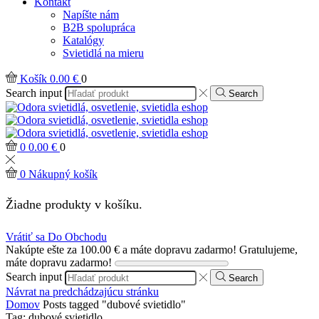
Kontakt
Napíšte nám
B2B spolupráca
Katalógy
Svietidlá na mieru
Košík
0.00
€
0
Search input
Search
0
0.00
€
0
0
Nákupný košík
Žiadne produkty v košíku.
Vrátiť sa Do Obchodu
Nakúpte ešte za
100.00
€
a máte dopravu zadarmo!
Gratulujeme,
máte dopravu zadarmo!
Search input
Search
Návrat na predchádzajúcu stránku
Domov
Posts tagged "dubové svietidlo"
Tag: dubové svietidlo