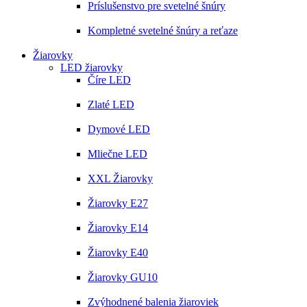
Príslušenstvo pre svetelné šnúry
Kompletné svetelné šnúry a reťaze
Žiarovky
LED žiarovky
Číre LED
Zlaté LED
Dymové LED
Mliečne LED
XXL Žiarovky
Žiarovky E27
Žiarovky E14
Žiarovky E40
Žiarovky GU10
Zvýhodnené balenia žiaroviek