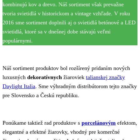
kombinujú kov a drevo. Náš sortiment však prevažne
tvoria svietidlá v historickom a vintage vzhľade. V roku
2016 sme sortiment doplnili aj o svietidlá betónové a LED
svietidlá, ktoré sa v dnešnej dobe stávajú veľmi
populárnymi.
Náš sortiment produktov bol rozšírený pridaním nových
luxusných
dekoratívnych
žiaroviek
talianskej značky
Daylight Italia
. Sme výhradným distribútorom tejto značky
pre Slovensko a Českú republiku.
Ponúkame taktiež rad produktov s
porcelánovým
efektom,
elegantné a efektné žiarovky, vhodný pre komerčné