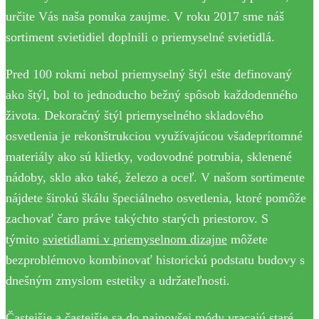
určite Vás naša ponuka zaujme. V roku 2017 sme náš
sortiment svietidiel doplnili o priemyselné svietidlá.
Pred 100 rokmi nebol priemyselný štýl ešte definovaný
ako štýl, bol to jednoducho bežný spôsob každodenného
života. Dekoračný štýl priemyselného skladového
osvetlenia je rekonštrukciou využívajúcou všadeprítomné
materiály ako sú klietky, vodovodné potrubia, sklenené
nádoby, sklo ako také, železo a oceľ. V našom sortimente
nájdete širokú škálu špeciálneho osvetlenia, ktoré pomôže
zachovať čaro práve takýchto starých priestorov. S
týmito
svietidlami v priemyselnom dizajne
môžete
bezproblémovo kombinovať historickú podstatu budovy s
dnešným zmyslom estetiky a udržateľnosti.
Častejšie a častejšie sa do najnovšej módy vracajú staré