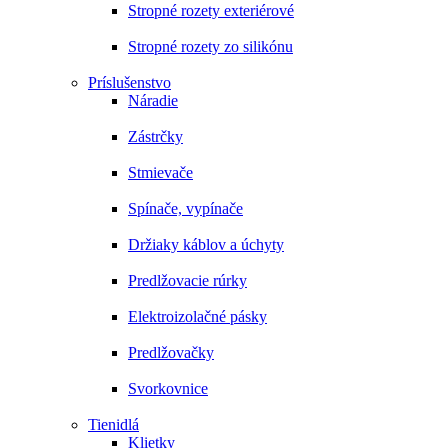
Stropné rozety exteriérové
Stropné rozety zo silikónu
Príslušenstvo
Náradie
Zástrčky
Stmievače
Spínače, vypínače
Držiaky káblov a úchyty
Predlžovacie rúrky
Elektroizolačné pásky
Predlžovačky
Svorkovnice
Tienidlá
Klietky