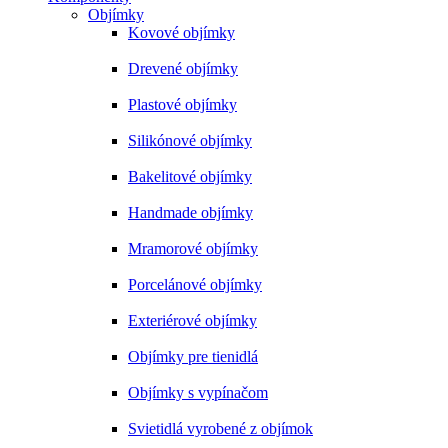
Objímky
Kovové objímky
Drevené objímky
Plastové objímky
Silikónové objímky
Bakelitové objímky
Handmade objímky
Mramorové objímky
Porcelánové objímky
Exteriérové objímky
Objímky pre tienidlá
Objímky s vypínačom
Svietidlá vyrobené z objímok