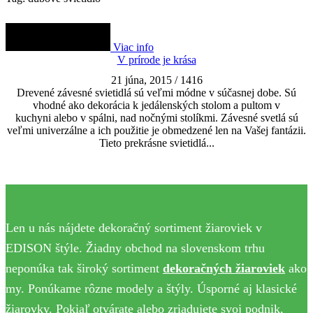
Viac info
V prírode je krása
21 júna, 2015
/
1416
Drevené závesné svietidlá sú veľmi módne v súčasnej dobe. Sú
vhodné ako dekorácia k jedálenských stolom a pultom v
kuchyni alebo v spálni, nad nočnými stolíkmi. Závesné svetlá sú
veľmi univerzálne a ich použitie je obmedzené len na Vašej fantázii.
Tieto prekrásne svietidlá...
Len u nás nájdete dekoračný sortiment žiaroviek v
EDISON štýle. Žiadny obchod na slovenskom trhu
neponúka tak široký sortiment
dekoračných žiaroviek
ako
my. Ponúkame rôzne modely a štýly. Úsporné aj klasické
žiarovky. Pokiaľ otvárate alebo zriadujete svoj podnik,