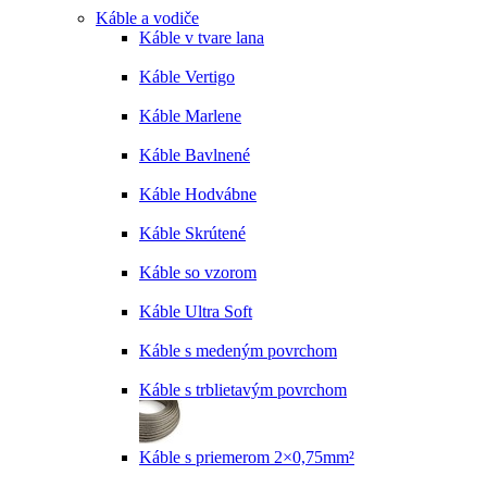
Káble a vodiče
Káble v tvare lana
Káble Vertigo
Káble Marlene
Káble Bavlnené
Káble Hodvábne
Káble Skrútené
Káble so vzorom
Káble Ultra Soft
Káble s medeným povrchom
Káble s trblietavým povrchom
Káble s priemerom 2×0,75mm²