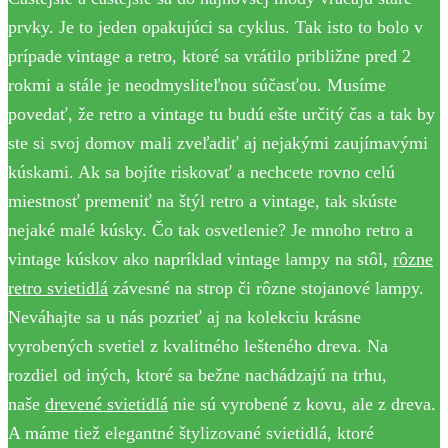
prvky. Je to jeden opakujúci sa cyklus. Tak isto to bolo v
prípade vintage a retro, ktoré sa vrátilo približne pred 2
rokmi a stále je neodmysliteľnou súčasťou. Musíme
povedať, že retro a vintage tu budú ešte určitý čas a tak by
ste si svoj domov mali zveľadiť aj nejakými zaujímavými
kúskami. Ak sa bojíte riskovať a nechcete rovno celú
miestnosť premeniť na štýl retro a vintage, tak skúste
nejaké malé kúsky. Čo tak osvetlenie? Je mnoho retro a
vintage kúskov ako napríklad vintage lampy na stôl,
rôzne
retro svietidlá
závesné na strop či rôzne stojanové lampy.
Neváhajte sa u nás pozrieť aj na kolekciu krásne
vyrobených svetiel z kvalitného lešteného dreva. Na
rozdiel od iných, ktoré sa bežne nachádzajú na trhu,
naše
drevené svietidlá
nie sú vyrobené z kovu, ale z dreva.
A máme tiež elegantné štylizované svietidlá, ktoré