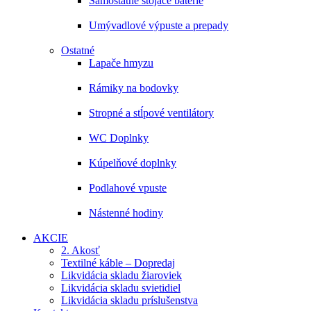
Samostatne stojace batérie
Umývadlové výpuste a prepady
Ostatné
Lapače hmyzu
Rámiky na bodovky
Stropné a stĺpové ventilátory
WC Doplnky
Kúpelňové doplnky
Podlahové vpuste
Nástenné hodiny
AKCIE
2. Akosť
Textilné káble – Dopredaj
Likvidácia skladu žiaroviek
Likvidácia skladu svietidiel
Likvidácia skladu príslušenstva