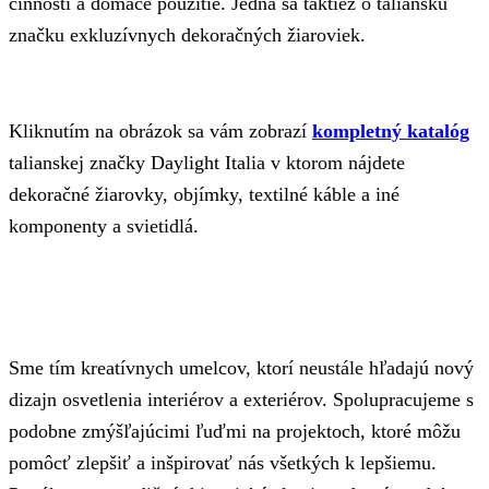
činnosti a domáce použitie. Jedná sa taktiež o taliansku
značku exkluzívnych dekoračných žiaroviek.
Kliknutím na obrázok sa vám zobrazí
kompletný katalóg
talianskej značky Daylight Italia v ktorom nájdete
dekoračné žiarovky, objímky, textilné káble a iné
komponenty a svietidlá.
Sme tím kreatívnych umelcov, ktorí neustále hľadajú nový
dizajn osvetlenia interiérov a exteriérov. Spolupracujeme s
podobne zmýšľajúcimi ľuďmi na projektoch, ktoré môžu
pomôcť zlepšiť a inšpirovať nás všetkých k lepšiemu.