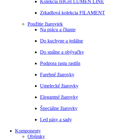
Kolekcia HIGH LUMEN LINE
Zrkadlová kolekcia FILAMENT
Použitie žiaroviek
Na prácu a čítanie
Do kuchyne a jedálne
Do spálne a obývačky
Podpora rastu rastlín
Farebné žiarovky
Umelecké žiarovky
Elegantné žiarovky
Špeciálne žiarovky
Led pásy a sady
Komponenty
Objímky