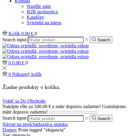
Kontakt
Napíšte nám
B2B spolupráca
Katalógy
Svietidlá na mieru
Košík
0.00
€
0
Search input
Search
0
0.00
€
0
0
Nákupný košík
Žiadne produkty v košíku.
Vrátiť sa Do Obchodu
Nakúpte ešte za
100.00
€
a máte dopravu zadarmo!
Gratulujeme,
máte dopravu zadarmo!
Search input
Search
Návrat na predchádzajúcu stránku
Domov
Posts tagged "elegancia"
Tag: elegancia