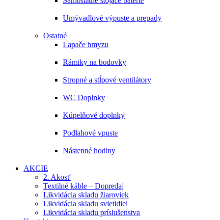
Samostatne stojace batérie
Umývadlové výpuste a prepady
Ostatné
Lapače hmyzu
Rámiky na bodovky
Stropné a stĺpové ventilátory
WC Doplnky
Kúpelňové doplnky
Podlahové vpuste
Nástenné hodiny
AKCIE
2. Akosť
Textilné káble – Dopredaj
Likvidácia skladu žiaroviek
Likvidácia skladu svietidiel
Likvidácia skladu príslušenstva