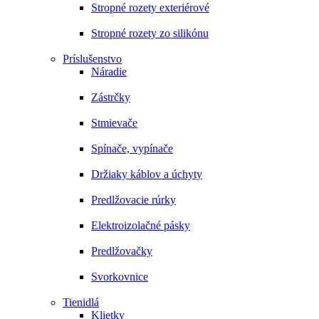
Stropné rozety exteriérové
Stropné rozety zo silikónu
Príslušenstvo
Náradie
Zástrčky
Stmievače
Spínače, vypínače
Držiaky káblov a úchyty
Predlžovacie rúrky
Elektroizolačné pásky
Predlžovačky
Svorkovnice
Tienidlá
Klietky