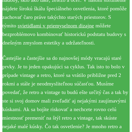
nádoby, sklo ako také, železo a oceľ. V našom sortimente
nájdete širokú škálu špeciálneho osvetlenia, ktoré pomôže
zachovať čaro práve takýchto starých priestorov. S
týmito
svietidlami v priemyselnom dizajne
môžete
bezproblémovo kombinovať historickú podstatu budovy s
dnešným zmyslom estetiky a udržateľnosti.
Častejšie a častejšie sa do najnovšej módy vracajú staré
prvky. Je to jeden opakujúci sa cyklus. Tak isto to bolo v
prípade vintage a retro, ktoré sa vrátilo približne pred 2
rokmi a stále je neodmysliteľnou súčasťou. Musíme
povedať, že retro a vintage tu budú ešte určitý čas a tak by
ste si svoj domov mali zveľadiť aj nejakými zaujímavými
kúskami. Ak sa bojíte riskovať a nechcete rovno celú
miestnosť premeniť na štýl retro a vintage, tak skúste
nejaké malé kúsky. Čo tak osvetlenie? Je mnoho retro a