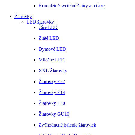
Kompletné svetelné šnúry a reťaze
Žiarovky
LED žiarovky
Číre LED
Zlaté LED
Dymové LED
Mliečne LED
XXL Žiarovky
Žiarovky E27
Žiarovky E14
Žiarovky E40
Žiarovky GU10
Zvýhodnené balenia žiaroviek