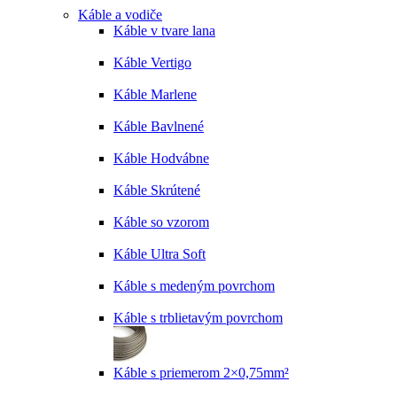
Káble a vodiče
Káble v tvare lana
Káble Vertigo
Káble Marlene
Káble Bavlnené
Káble Hodvábne
Káble Skrútené
Káble so vzorom
Káble Ultra Soft
Káble s medeným povrchom
Káble s trblietavým povrchom
Káble s priemerom 2×0,75mm²