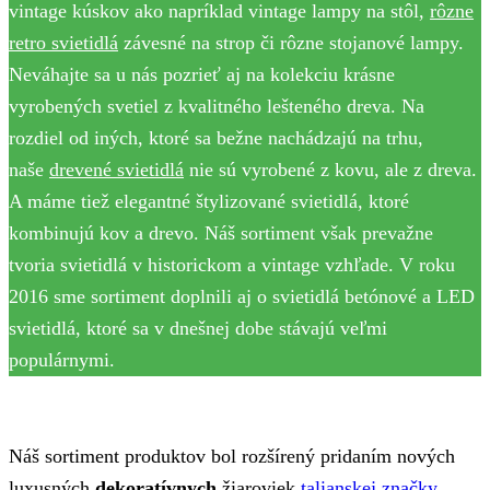
vintage kúskov ako napríklad vintage lampy na stôl,
rôzne
retro svietidlá
závesné na strop či rôzne stojanové lampy.
Neváhajte sa u nás pozrieť aj na kolekciu krásne
vyrobených svetiel z kvalitného lešteného dreva. Na
rozdiel od iných, ktoré sa bežne nachádzajú na trhu,
naše
drevené svietidlá
nie sú vyrobené z kovu, ale z dreva.
A máme tiež elegantné štylizované svietidlá, ktoré
kombinujú kov a drevo. Náš sortiment však prevažne
tvoria svietidlá v historickom a vintage vzhľade. V roku
2016 sme sortiment doplnili aj o svietidlá betónové a LED
svietidlá, ktoré sa v dnešnej dobe stávajú veľmi
populárnymi.
Náš sortiment produktov bol rozšírený pridaním nových
luxusných
dekoratívnych
žiaroviek
talianskej značky