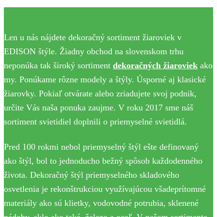
Len u nás nájdete dekoračný sortiment žiaroviek v
EDISON štýle. Žiadny obchod na slovenskom trhu
neponúka tak široký sortiment
dekoračných žiaroviek
ako
my. Ponúkame rôzne modely a štýly. Úsporné aj klasické
žiarovky. Pokiaľ otvárate alebo zriadujete svoj podnik,
určite Vás naša ponuka zaujme. V roku 2017 sme náš
sortiment svietidiel doplnili o priemyselné svietidlá.
Pred 100 rokmi nebol priemyselný štýl ešte definovaný
ako štýl, bol to jednoducho bežný spôsob každodenného
života. Dekoračný štýl priemyselného skladového
osvetlenia je rekonštrukciou využívajúcou všadeprítomné
materiály ako sú klietky, vodovodné potrubia, sklenené