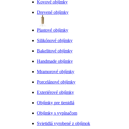
Kovové objímky
Drevené objímky
Plastové objímky
Silikónové objímky
Bakelitové objímky
Handmade objímky
Mramorové objímky
Porcelánové objímky
Exteriérové objímky
Objímky pre tienidlá
Objímky s vypínačom
Svietidlá vyrobené z objímok