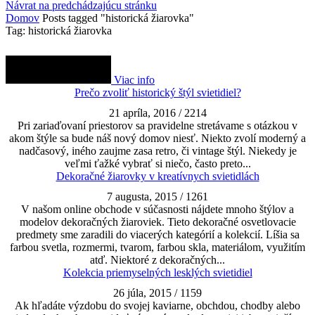
Návrat na predchádzajúcu stránku
Domov
Posts tagged "historická žiarovka"
Tag: historická žiarovka
Viac info
Prečo zvoliť historický štýl svietidiel?
21 apríla, 2016
/
2214
Pri zariaďovaní priestorov sa pravidelne stretávame s otázkou v
akom štýle sa bude náš nový domov niesť. Niekto zvolí moderný a
nadčasový, iného zaujme zasa retro, či vintage štýl. Niekedy je
veľmi ťažké vybrať si niečo, často preto...
Dekoračné žiarovky v kreatívnych svietidlách
7 augusta, 2015
/
1261
V našom online obchode v súčasnosti nájdete mnoho štýlov a
modelov dekoračných žiaroviek. Tieto dekoračné osvetlovacie
predmety sme zaradili do viacerých kategórií a kolekcií. Líšia sa
farbou svetla, rozmermi, tvarom, farbou skla, materiálom, využitím
atď. Niektoré z dekoračných...
Kolekcia priemyselných lesklých svietidiel
26 júla, 2015
/
1159
Ak hľadáte výzdobu do svojej kaviarne, obchdou, chodby alebo