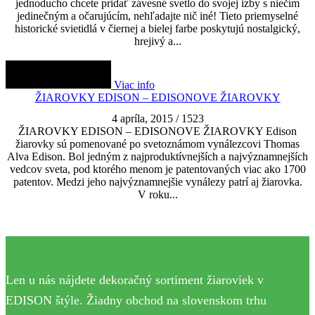
jednoducho chcete pridať závesné svetlo do svojej izby s niečím
jedinečným a očarujúcím, nehľadajte nič iné! Tieto priemyselné
historické svietidlá v čiernej a bielej farbe poskytujú nostalgický,
hrejivý a...
Viac info
ŽIAROVKY EDISON – EDISONOVE ŽIAROVKY
4 apríla, 2015
/
1523
ŽIAROVKY EDISON – EDISONOVE ŽIAROVKY Edison
žiarovky sú pomenované po svetoznámom vynálezcovi Thomas
Alva Edison. Bol jedným z najproduktívnejších a najvýznamnejších
vedcov sveta, pod ktorého menom je patentovaných viac ako 1700
patentov. Medzi jeho najvýznamnejšie vynálezy patrí aj žiarovka.
V roku...
Len u nás nájdete dekoračný sortiment žiaroviek v
EDISON štýle. Žiadny obchod na slovenskom trhu