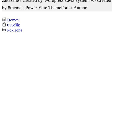
zakázané / Created by Wordpress CMS system. Ⓒ Created
by 8theme - Power Elite ThemeForest Author.
Domov
0
Košík
Pokladňa