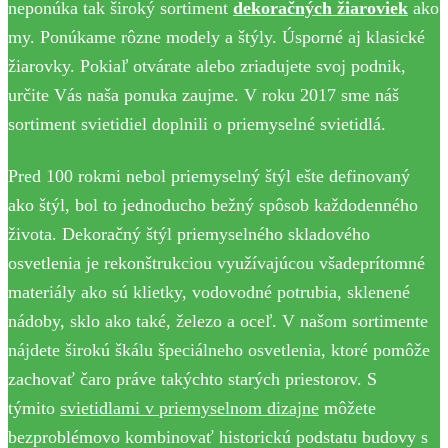
neponúka tak široký sortiment
dekoračných žiaroviek
ako
my. Ponúkame rôzne modely a štýly. Úsporné aj klasické
žiarovky. Pokiaľ otvárate alebo zriadujete svoj podnik,
určite Vás naša ponuka zaujme. V roku 2017 sme náš
sortiment svietidiel doplnili o priemyselné svietidlá.
Pred 100 rokmi nebol priemyselný štýl ešte definovaný
ako štýl, bol to jednoducho bežný spôsob každodenného
života. Dekoračný štýl priemyselného skladového
osvetlenia je rekonštrukciou využívajúcou všadeprítomné
materiály ako sú klietky, vodovodné potrubia, sklenené
nádoby, sklo ako také, železo a oceľ. V našom sortimente
nájdete širokú škálu špeciálneho osvetlenia, ktoré pomôže
zachovať čaro práve takýchto starých priestorov. S
týmito
svietidlami v priemyselnom dizajne
môžete
bezproblémovo kombinovať historickú podstatu budovy s