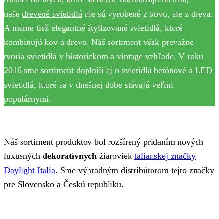
naše
drevené svietidlá
nie sú vyrobené z kovu, ale z dreva.
A máme tiež elegantné štylizované svietidlá, ktoré
kombinujú kov a drevo. Náš sortiment však prevažne
tvoria svietidlá v historickom a vintage vzhľade. V roku
2016 sme sortiment doplnili aj o svietidlá betónové a LED
svietidlá, ktoré sa v dnešnej dobe stávajú veľmi
populárnymi.
Náš sortiment produktov bol rozšírený pridaním nových
luxusných
dekoratívnych
žiaroviek
talianskej značky
Daylight Italia
. Sme výhradným distribútorom tejto značky
pre Slovensko a Českú republiku.