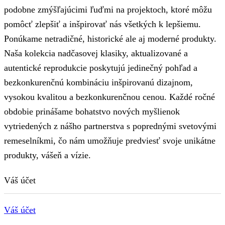
podobne zmýšľajúcimi ľuďmi na projektoch, ktoré môžu
pomôcť zlepšiť a inšpirovať nás všetkých k lepšiemu.
Ponúkame netradičné, historické ale aj moderné produkty.
Naša kolekcia nadčasovej klasiky, aktualizované a
autentické reprodukcie poskytujú jedinečný pohľad a
bezkonkurenčnú kombináciu inšpirovanú dizajnom,
vysokou kvalitou a bezkonkurenčnou cenou. Každé ročné
obdobie prinášame bohatstvo nových myšlienok
vytriedených z nášho partnerstva s poprednými svetovými
remeselníkmi, čo nám umožňuje predviesť svoje unikátne
produkty, vášeň a vízie.
Váš účet
Váš účet