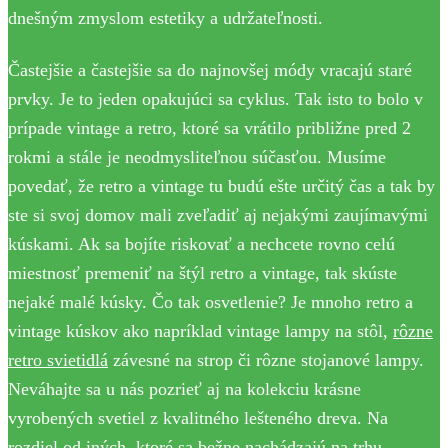
dnešným zmyslom estetiky a udržateľnosti.
Častejšie a častejšie sa do najnovšej módy vracajú staré
prvky. Je to jeden opakujúci sa cyklus. Tak isto to bolo v
prípade vintage a retro, ktoré sa vrátilo približne pred 2
rokmi a stále je neodmysliteľnou súčasťou. Musíme
povedať, že retro a vintage tu budú ešte určitý čas a tak by
ste si svoj domov mali zveľadiť aj nejakými zaujímavými
kúskami. Ak sa bojíte riskovať a nechcete rovno celú
miestnosť premeniť na štýl retro a vintage, tak skúste
nejaké malé kúsky. Čo tak osvetlenie? Je mnoho retro a
vintage kúskov ako napríklad vintage lampy na stôl,
rôzne
retro svietidlá
závesné na strop či rôzne stojanové lampy.
Neváhajte sa u nás pozrieť aj na kolekciu krásne
vyrobených svetiel z kvalitného lešteného dreva. Na
rozdiel od iných, ktoré sa bežne nachádzajú na trhu,