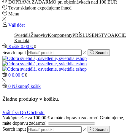
DOPRAVA ZADARMO pri objednávkach nad 100 EUR
Tovar skladom expedujeme ihneď
Menu
Váš účet
Svietidlá
Žiarovky
Komponenty
PRÍSLUŠENSTVO
AKCIE
Kontakt
Košík
0.00
€
0
Search input
Search
0
0.00
€
0
0
Nákupný košík
Žiadne produkty v košíku.
Vrátiť sa Do Obchodu
Nakúpte ešte za
100.00
€
a máte dopravu zadarmo!
Gratulujeme,
máte dopravu zadarmo!
Search input
Search