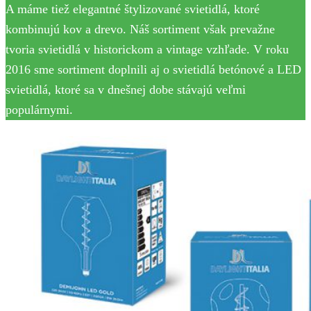
A máme tiež elegantné štylizované svietidlá, ktoré
kombinujú kov a drevo. Náš sortiment však prevažne
tvoria svietidlá v historickom a vintage vzhľade. V roku
2016 sme sortiment doplnili aj o svietidlá betónové a LED
svietidlá, ktoré sa v dnešnej dobe stávajú veľmi
populárnymi.