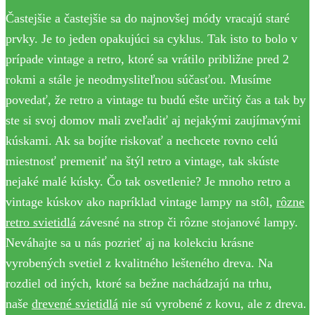
Častejšie a častejšie sa do najnovšej módy vracajú staré
prvky. Je to jeden opakujúci sa cyklus. Tak isto to bolo v
prípade vintage a retro, ktoré sa vrátilo približne pred 2
rokmi a stále je neodmysliteľnou súčasťou. Musíme
povedať, že retro a vintage tu budú ešte určitý čas a tak by
ste si svoj domov mali zveľadiť aj nejakými zaujímavými
kúskami. Ak sa bojíte riskovať a nechcete rovno celú
miestnosť premeniť na štýl retro a vintage, tak skúste
nejaké malé kúsky. Čo tak osvetlenie? Je mnoho retro a
vintage kúskov ako napríklad vintage lampy na stôl,
rôzne
retro svietidlá
závesné na strop či rôzne stojanové lampy.
Neváhajte sa u nás pozrieť aj na kolekciu krásne
vyrobených svetiel z kvalitného lešteného dreva. Na
rozdiel od iných, ktoré sa bežne nachádzajú na trhu,
naše
drevené svietidlá
nie sú vyrobené z kovu, ale z dreva.