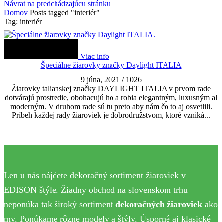
Návrat na predchádzajúcu stránku
Domov
Posts tagged "interiér"
Tag: interiér
Viac info
Špeciálne žiarovky značky Daylight ITALIA
9 júna, 2021
/
1026
Žiarovky talianskej značky DAYLIGHT ITALIA v prvom rade
dotvárajú prostredie, obohacujú ho a robia elegantným, luxusným al
moderným. V druhom rade sú tu preto aby nám čo to aj osvetlili.
Príbeh každej rady žiaroviek je dobrodružstvom, ktoré vzniká...
Len u nás nájdete dekoračný sortiment žiaroviek v
EDISON štýle. Žiadny obchod na slovenskom trhu
neponúka tak široký sortiment
dekoračných žiaroviek
ako
my. Ponúkame rôzne modely a štýly. Úsporné aj klasické