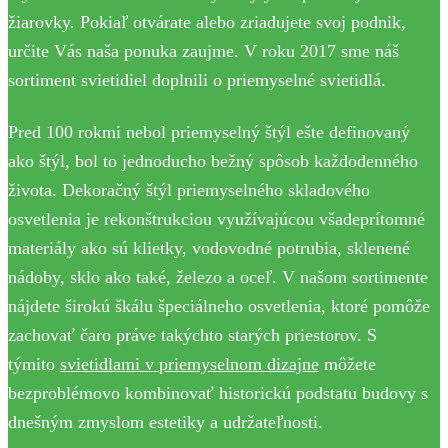
žiarovky. Pokiaľ otvárate alebo zriadujete svoj podnik,
určite Vás naša ponuka zaujme. V roku 2017 sme náš
sortiment svietidiel doplnili o priemyselné svietidlá.
Pred 100 rokmi nebol priemyselný štýl ešte definovaný
ako štýl, bol to jednoducho bežný spôsob každodenného
života. Dekoračný štýl priemyselného skladového
osvetlenia je rekonštrukciou využívajúcou všadeprítomné
materiály ako sú klietky, vodovodné potrubia, sklenené
nádoby, sklo ako také, železo a oceľ. V našom sortimente
nájdete širokú škálu špeciálneho osvetlenia, ktoré pomôže
zachovať čaro práve takýchto starých priestorov. S
týmito
svietidlami v priemyselnom dizajne
môžete
bezproblémovo kombinovať historickú podstatu budovy s
dnešným zmyslom estetiky a udržateľnosti.