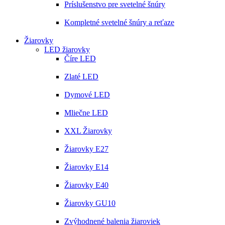
Príslušenstvo pre svetelné šnúry
Kompletné svetelné šnúry a reťaze
Žiarovky
LED žiarovky
Číre LED
Zlaté LED
Dymové LED
Mliečne LED
XXL Žiarovky
Žiarovky E27
Žiarovky E14
Žiarovky E40
Žiarovky GU10
Zvýhodnené balenia žiaroviek