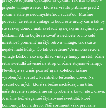
prvky. Je to jeden opakujúci sa cyklus. Tak isto to bolo v
prípade vintage a retro, ktoré sa vrátilo približne pred 2
rokmi a stále je neodmysliteľnou súčasťou. Musíme
povedať, že retro a vintage tu budú ešte určitý čas a tak by
ste si svoj domov mali zveľadiť aj nejakými zaujímavými
kúskami. Ak sa bojíte riskovať a nechcete rovno celú
miestnosť premeniť na štýl retro a vintage, tak skúste
nejaké malé kúsky. Čo tak osvetlenie? Je mnoho retro a
vintage kúskov ako napríklad vintage lampy na stôl,
rôzne
retro svietidlá
závesné na strop či rôzne stojanové lampy.
Neváhajte sa u nás pozrieť aj na kolekciu krásne
vyrobených svetiel z kvalitného lešteného dreva. Na
rozdiel od iných, ktoré sa bežne nachádzajú na trhu,
naše
drevené svietidlá
nie sú vyrobené z kovu, ale z dreva.
A máme tiež elegantné štylizované svietidlá, ktoré
kombinujú kov a drevo. Náš sortiment však prevažne