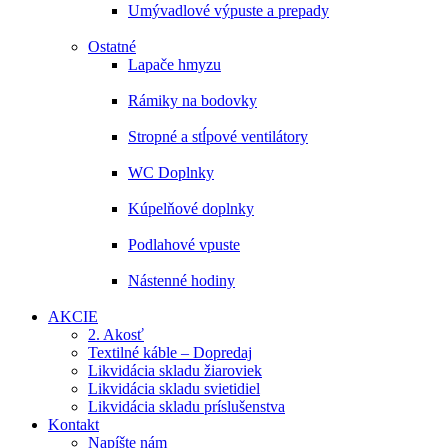
Umývadlové výpuste a prepady
Ostatné
Lapače hmyzu
Rámiky na bodovky
Stropné a stĺpové ventilátory
WC Doplnky
Kúpelňové doplnky
Podlahové vpuste
Nástenné hodiny
AKCIE
2. Akosť
Textilné káble – Dopredaj
Likvidácia skladu žiaroviek
Likvidácia skladu svietidiel
Likvidácia skladu príslušenstva
Kontakt
Napíšte nám