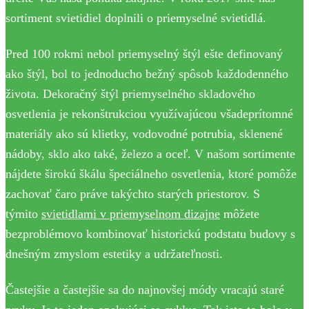
sortiment svietidiel doplnili o priemyselné svietidlá.
Pred 100 rokmi nebol priemyselný štýl ešte definovaný
ako štýl, bol to jednoducho bežný spôsob každodenného
života. Dekoračný štýl priemyselného skladového
osvetlenia je rekonštrukciou využívajúcou všadeprítomné
materiály ako sú klietky, vodovodné potrubia, sklenené
nádoby, sklo ako také, železo a oceľ. V našom sortimente
nájdete širokú škálu špeciálneho osvetlenia, ktoré pomôže
zachovať čaro práve takýchto starých priestorov. S
týmito
svietidlami v priemyselnom dizajne
môžete
bezproblémovo kombinovať historickú podstatu budovy s
dnešným zmyslom estetiky a udržateľnosti.
Častejšie a častejšie sa do najnovšej módy vracajú staré