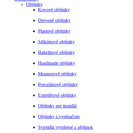
Objímky
Kovové objímky
Drevené objímky
Plastové objímky
Silikónové objímky
Bakelitové objímky
Handmade objímky
Mramorové objímky
Porcelánové objímky
Exteriérové objímky
Objímky pre tienidlá
Objímky s vypínačom
Svietidlá vyrobené z objímok