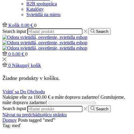
B2B spolupráca
Katalógy
Svietidlá na mieru
Košík
0.00
€
0
Search input
Search
0
0.00
€
0
0
Nákupný košík
Žiadne produkty v košíku.
Vrátiť sa Do Obchodu
Nakúpte ešte za
100.00
€
a máte dopravu zadarmo!
Gratulujeme,
máte dopravu zadarmo!
Search input
Search
Návrat na predchádzajúcu stránku
Domov
Posts tagged "meď"
Tag: meď