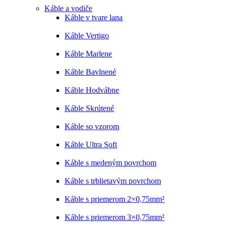
Káble a vodiče
Káble v tvare lana
Káble Vertigo
Káble Marlene
Káble Bavlnené
Káble Hodvábne
Káble Skrútené
Káble so vzorom
Káble Ultra Soft
Káble s medeným povrchom
Káble s trblietavým povrchom
Káble s priemerom 2×0,75mm²
Káble s priemerom 3×0,75mm²