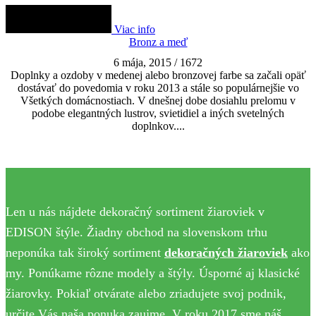
Viac info
Bronz a meď
6 mája, 2015
/
1672
Doplnky a ozdoby v medenej alebo bronzovej farbe sa začali opäť
dostávať do povedomia v roku 2013 a stále so populárnejšie vo
Všetkých domácnostiach. V dnešnej dobe dosiahlu prelomu v
podobe elegantných lustrov, svietidiel a iných svetelných
doplnkov....
Len u nás nájdete dekoračný sortiment žiaroviek v
EDISON štýle. Žiadny obchod na slovenskom trhu
neponúka tak široký sortiment
dekoračných žiaroviek
ako
my. Ponúkame rôzne modely a štýly. Úsporné aj klasické
žiarovky. Pokiaľ otvárate alebo zriadujete svoj podnik,
určite Vás naša ponuka zaujme. V roku 2017 sme náš