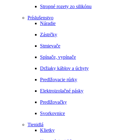
Stropné rozety zo silikónu
Príslušenstvo
Náradie
Zástrčky
Stmievače
Spínače, vypínače
Držiaky káblov a úchyty
Predlžovacie rúrky
Elektroizolačné pásky
Predlžovačky
Svorkovnice
Tienidlá
Klietky