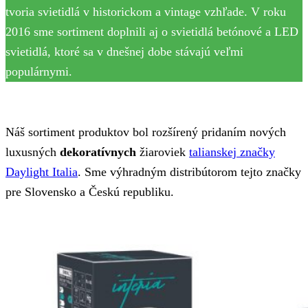
tvoria svietidlá v historickom a vintage vzhľade. V roku
2016 sme sortiment doplnili aj o svietidlá betónové a LED
svietidlá, ktoré sa v dnešnej dobe stávajú veľmi
populárnymi.
Náš sortiment produktov bol rozšírený pridaním nových
luxusných
dekoratívnych
žiaroviek
talianskej značky
Daylight Italia
. Sme výhradným distribútorom tejto značky
pre Slovensko a Českú republiku.