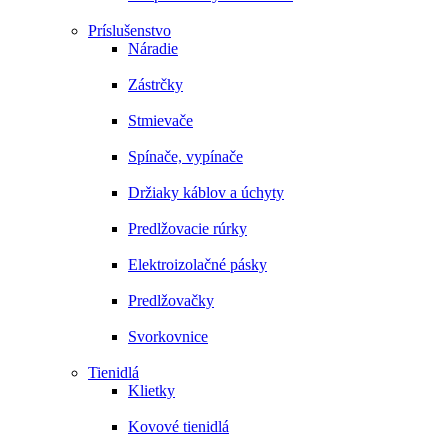
Príslušenstvo
Náradie
Zástrčky
Stmievače
Spínače, vypínače
Držiaky káblov a úchyty
Predlžovacie rúrky
Elektroizolačné pásky
Predlžovačky
Svorkovnice
Tienidlá
Klietky
Kovové tienidlá