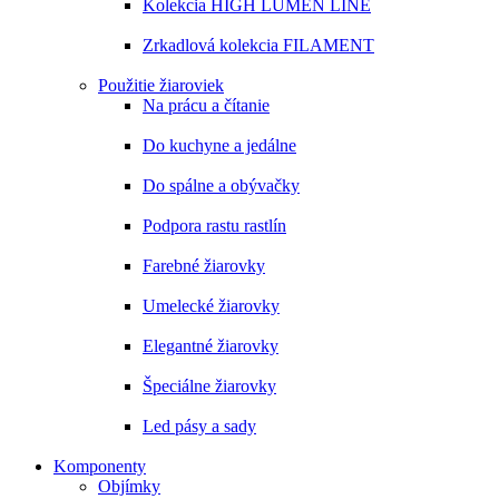
Kolekcia HIGH LUMEN LINE
Zrkadlová kolekcia FILAMENT
Použitie žiaroviek
Na prácu a čítanie
Do kuchyne a jedálne
Do spálne a obývačky
Podpora rastu rastlín
Farebné žiarovky
Umelecké žiarovky
Elegantné žiarovky
Špeciálne žiarovky
Led pásy a sady
Komponenty
Objímky