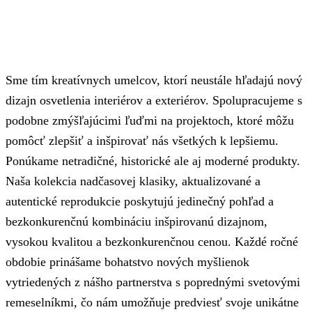
Sme tím kreatívnych umelcov, ktorí neustále hľadajú nový
dizajn osvetlenia interiérov a exteriérov. Spolupracujeme s
podobne zmýšľajúcimi ľuďmi na projektoch, ktoré môžu
pomôcť zlepšiť a inšpirovať nás všetkých k lepšiemu.
Ponúkame netradičné, historické ale aj moderné produkty.
Naša kolekcia nadčasovej klasiky, aktualizované a
autentické reprodukcie poskytujú jedinečný pohľad a
bezkonkurenčnú kombináciu inšpirovanú dizajnom,
vysokou kvalitou a bezkonkurenčnou cenou. Každé ročné
obdobie prinášame bohatstvo nových myšlienok
vytriedených z nášho partnerstva s poprednými svetovými
remeselníkmi, čo nám umožňuje predviesť svoje unikátne