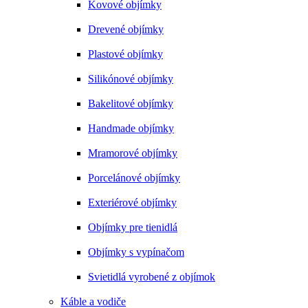
Kovové objímky
Drevené objímky
Plastové objímky
Silikónové objímky
Bakelitové objímky
Handmade objímky
Mramorové objímky
Porcelánové objímky
Exteriérové objímky
Objímky pre tienidlá
Objímky s vypínačom
Svietidlá vyrobené z objímok
Káble a vodiče