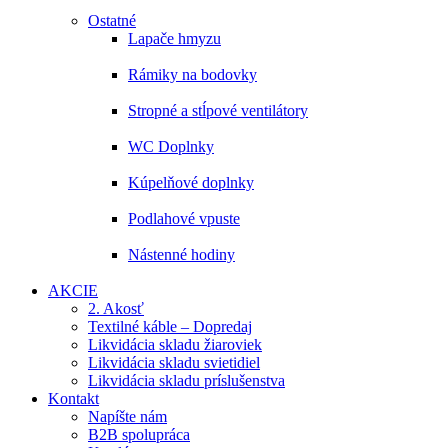
Ostatné
Lapače hmyzu
Rámiky na bodovky
Stropné a stĺpové ventilátory
WC Doplnky
Kúpelňové doplnky
Podlahové vpuste
Nástenné hodiny
AKCIE
2. Akosť
Textilné káble – Dopredaj
Likvidácia skladu žiaroviek
Likvidácia skladu svietidiel
Likvidácia skladu príslušenstva
Kontakt
Napíšte nám
B2B spolupráca