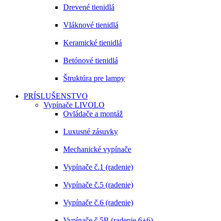
Drevené tienidlá
Vláknové tienidlá
Keramické tienidlá
Betónové tienidlá
Štruktúra pre lampy
PRÍSLUŠENSTVO
Vypínače LIVOLO
Ovládače a montáž
Luxusné zásuvky
Mechanické vypínače
Vypínače č.1 (radenie)
Vypínače č.5 (radenie)
Vypínače č.6 (radenie)
Vypínače č.5B (radenie 6+6)