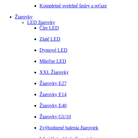
Kompletné svetelné šnúry a reťaze
Žiarovky
LED žiarovky
Číre LED
Zlaté LED
Dymové LED
Mliečne LED
XXL Žiarovky
Žiarovky E27
Žiarovky E14
Žiarovky E40
Žiarovky GU10
Zvýhodnené balenia žiaroviek