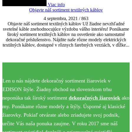
Viac info
Objavte náš sortiment textilných káblov
4 septembra, 2021
/
863
Objavte náš sortiment textilných káblov Už žiadne nevzhľadné
svetelné káble znehodnocujúce výzdobu vášho interiéru! Ponúkame
široký sortiment textilných káblov na osvetlenie ako samostatné
dekoračné príslušenstvo. Nájdite naše rôzne modely elektrických
textilných káblov, dostupné v rôznych farebných verziách, v dĺžke...
Len u nás nájdete dekoračný sortiment žiaroviek v
EDISON štýle. Žiadny obchod na slovenskom trhu
neponúka tak široký sortiment
dekoračných žiaroviek
ako
my. Ponúkame rôzne modely a štýly. Úsporné aj klasické
žiarovky. Pokiaľ otvárate alebo zriadujete svoj podnik,
určite Vás naša ponuka zaujme. V roku 2017 sme náš