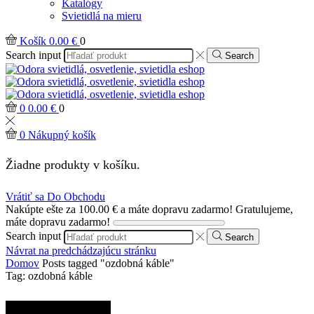
Katalógy
Svietidlá na mieru
Košík
0.00
€
0
Search input
Search
0
0.00
€
0
0
Nákupný košík
Žiadne produkty v košíku.
Vrátiť sa Do Obchodu
Nakúpte ešte za
100.00
€
a máte dopravu zadarmo!
Gratulujeme,
máte dopravu zadarmo!
Search input
Search
Návrat na predchádzajúcu stránku
Domov
Posts tagged "ozdobná káble"
Tag: ozdobná káble