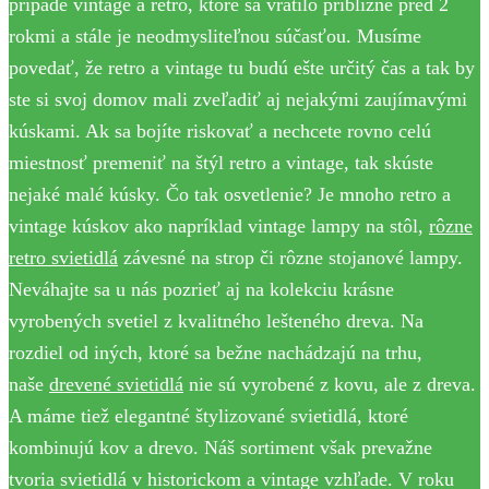
prípade vintage a retro, ktoré sa vrátilo približne pred 2
rokmi a stále je neodmysliteľnou súčasťou. Musíme
povedať, že retro a vintage tu budú ešte určitý čas a tak by
ste si svoj domov mali zveľadiť aj nejakými zaujímavými
kúskami. Ak sa bojíte riskovať a nechcete rovno celú
miestnosť premeniť na štýl retro a vintage, tak skúste
nejaké malé kúsky. Čo tak osvetlenie? Je mnoho retro a
vintage kúskov ako napríklad vintage lampy na stôl,
rôzne
retro svietidlá
závesné na strop či rôzne stojanové lampy.
Neváhajte sa u nás pozrieť aj na kolekciu krásne
vyrobených svetiel z kvalitného lešteného dreva. Na
rozdiel od iných, ktoré sa bežne nachádzajú na trhu,
naše
drevené svietidlá
nie sú vyrobené z kovu, ale z dreva.
A máme tiež elegantné štylizované svietidlá, ktoré
kombinujú kov a drevo. Náš sortiment však prevažne
tvoria svietidlá v historickom a vintage vzhľade. V roku