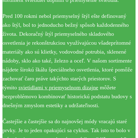
sortiment svietidiel doplnili o priemyselné svietidlá.
Pred 100 rokmi nebol priemyselný štýl ešte definovaný
ako štýl, bol to jednoducho bežný spôsob každodenného
života. Dekoračný štýl priemyselného skladového
osvetlenia je rekonštrukciou využívajúcou všadeprítomné
materiály ako sú klietky, vodovodné potrubia, sklenené
nádoby, sklo ako také, železo a oceľ. V našom sortimente
nájdete širokú škálu špeciálneho osvetlenia, ktoré pomôže
zachovať čaro práve takýchto starých priestorov. S
týmito
svietidlami v priemyselnom dizajne
môžete
bezproblémovo kombinovať historickú podstatu budovy s
dnešným zmyslom estetiky a udržateľnosti.
Častejšie a častejšie sa do najnovšej módy vracajú staré
prvky. Je to jeden opakujúci sa cyklus. Tak isto to bolo v