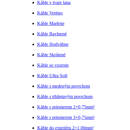
Káble v tvare lana
Káble Vertigo
Káble Marlene
Káble Bavlnené
Káble Hodvábne
Káble Skrútené
Káble so vzorom
Káble Ultra Soft
Káble s medeným povrchom
Káble s trblietavým povrchom
Káble s priemerom 2×0,75mm²
Káble s priemerom 3×0,75mm²
Káble do exteriéru 2×1,00mm²