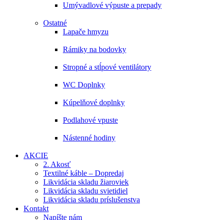
Umývadlové výpuste a prepady
Ostatné
Lapače hmyzu
Rámiky na bodovky
Stropné a stĺpové ventilátory
WC Doplnky
Kúpelňové doplnky
Podlahové vpuste
Nástenné hodiny
AKCIE
2. Akosť
Textilné káble – Dopredaj
Likvidácia skladu žiaroviek
Likvidácia skladu svietidiel
Likvidácia skladu príslušenstva
Kontakt
Napíšte nám