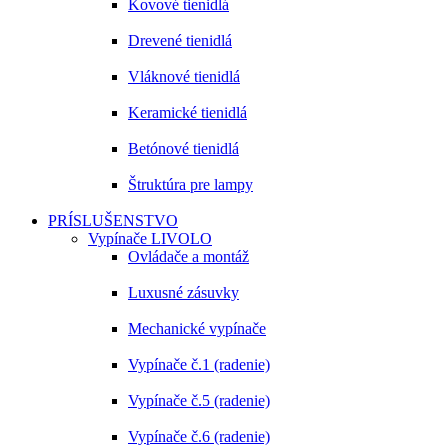
Kovové tienidlá
Drevené tienidlá
Vláknové tienidlá
Keramické tienidlá
Betónové tienidlá
Štruktúra pre lampy
PRÍSLUŠENSTVO
Vypínače LIVOLO
Ovládače a montáž
Luxusné zásuvky
Mechanické vypínače
Vypínače č.1 (radenie)
Vypínače č.5 (radenie)
Vypínače č.6 (radenie)