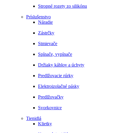
Stropné rozety zo silikónu
Príslušenstvo
Náradie
Zástrčky
Stmievače
Spínače, vypínače
Držiaky káblov a úchyty
Predlžovacie rúrky
Elektroizolačné pásky
Predlžovačky
Svorkovnice
Tienidlá
Klietky