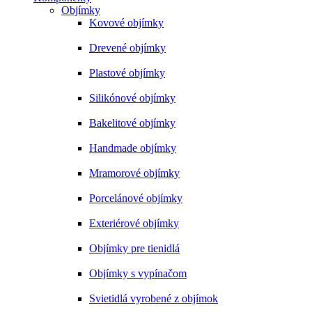
Objímky
Kovové objímky
Drevené objímky
Plastové objímky
Silikónové objímky
Bakelitové objímky
Handmade objímky
Mramorové objímky
Porcelánové objímky
Exteriérové objímky
Objímky pre tienidlá
Objímky s vypínačom
Svietidlá vyrobené z objímok