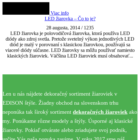
Viac info
LED žiarovka – Čo to je?
28 augusta, 2014
/
1235
LED žiarovka je polovodičová žiarovka, ktorá používa LED
diódy ako zdroj svetla. Pretože svetelný výkon jednotlivých LED
diód je malý v porovnaní s klasickou žiarovkou, používajú sa
viaceré diódy súčasne. LED žiarovky sa môžu používať namiesto
klasických žiaroviek. Väčšina LED žiaroviek musí obsahovať...
Len u nás nájdete dekoračný sortiment žiaroviek v
EDISON štýle. Žiadny obchod na slovenskom trhu
neponúka tak široký sortiment
dekoračných žiaroviek
ako
my. Ponúkame rôzne modely a štýly. Úsporné aj klasické
žiarovky. Pokiaľ otvárate alebo zriadujete svoj podnik,
určite Vás naša ponuka zaujme. V roku 2017 sme náš