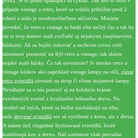
prvky. Je to jeden opakujúci sa cyklus. Tak isto to bolo v
prípade vintage a retro, ktoré sa vrátilo približne pred 2
rokmi a stále je neodmysliteľnou súčasťou. Musíme
povedať, že retro a vintage tu budú ešte určitý čas a tak by
ste si svoj domov mali zveľadiť aj nejakými zaujímavými
kúskami. Ak sa bojíte riskovať a nechcete rovno celú
miestnosť premeniť na štýl retro a vintage, tak skúste
nejaké malé kúsky. Čo tak osvetlenie? Je mnoho retro a
vintage kúskov ako napríklad vintage lampy na stôl,
rôzne
retro svietidlá
závesné na strop či rôzne stojanové lampy.
Neváhajte sa u nás pozrieť aj na kolekciu krásne
vyrobených svetiel z kvalitného lešteného dreva. Na
rozdiel od iných, ktoré sa bežne nachádzajú na trhu,
naše
drevené svietidlá
nie sú vyrobené z kovu, ale z dreva.
A máme tiež elegantné štylizované svietidlá, ktoré
kombinujú kov a drevo. Náš sortiment však prevažne