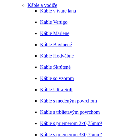
Káble a vodiče
Káble v tvare lana
Káble Vertigo
Káble Marlene
Káble Bavlnené
Káble Hodvábne
Káble Skrútené
Káble so vzorom
Káble Ultra Soft
Káble s medeným povrchom
Káble s trblietavým povrchom
Káble s priemerom 2×0,75mm²
Káble s priemerom 3×0,75mm²