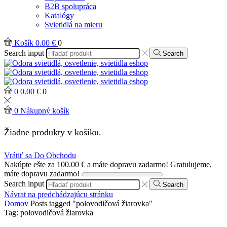
B2B spolupráca
Katalógy
Svietidlá na mieru
Košík
0.00
€
0
Search input
Search
0
0.00
€
0
0
Nákupný košík
Žiadne produkty v košíku.
Vrátiť sa Do Obchodu
Nakúpte ešte za
100.00
€
a máte dopravu zadarmo!
Gratulujeme,
máte dopravu zadarmo!
Search input
Search
Návrat na predchádzajúcu stránku
Domov
Posts tagged "polovodičová žiarovka"
Tag: polovodičová žiarovka