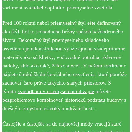
sortiment svietidiel doplnili o priemyselné svietidlá.
Pred 100 rokmi nebol priemyselný štýl ešte definovaný
ako štýl, bol to jednoducho bežný spôsob každodenného
života. Dekoračný štýl priemyselného skladového
osvetlenia je rekonštrukciou využívajúcou všadeprítomné
materiály ako sú klietky, vodovodné potrubia, sklenené
nádoby, sklo ako také, železo a oceľ. V našom sortimente
nájdete širokú škálu špeciálneho osvetlenia, ktoré pomôže
zachovať čaro práve takýchto starých priestorov. S
týmito
svietidlami v priemyselnom dizajne
môžete
bezproblémovo kombinovať historickú podstatu budovy s
dnešným zmyslom estetiky a udržateľnosti.
Častejšie a častejšie sa do najnovšej módy vracajú staré