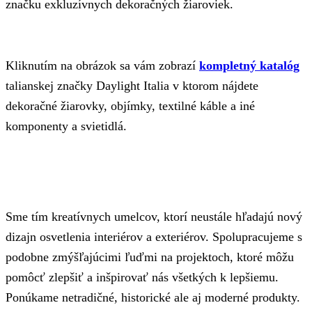
značku exkluzívnych dekoračných žiaroviek.
Kliknutím na obrázok sa vám zobrazí
kompletný katalóg
talianskej značky Daylight Italia v ktorom nájdete
dekoračné žiarovky, objímky, textilné káble a iné
komponenty a svietidlá.
Sme tím kreatívnych umelcov, ktorí neustále hľadajú nový
dizajn osvetlenia interiérov a exteriérov. Spolupracujeme s
podobne zmýšľajúcimi ľuďmi na projektoch, ktoré môžu
pomôcť zlepšiť a inšpirovať nás všetkých k lepšiemu.
Ponúkame netradičné, historické ale aj moderné produkty.