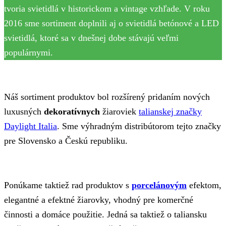
tvoria svietidlá v historickom a vintage vzhľade. V roku
2016 sme sortiment doplnili aj o svietidlá betónové a LED
svietidlá, ktoré sa v dnešnej dobe stávajú veľmi
populárnymi.
Náš sortiment produktov bol rozšírený pridaním nových
luxusných
dekoratívnych
žiaroviek
talianskej značky
Daylight Italia
. Sme výhradným distribútorom tejto značky
pre Slovensko a Českú republiku.
Ponúkame taktiež rad produktov s
porcelánovým
efektom,
elegantné a efektné žiarovky, vhodný pre komerčné
činnosti a domáce použitie. Jedná sa taktiež o taliansku