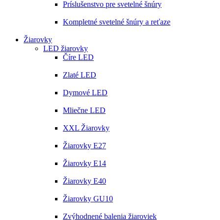
Príslušenstvo pre svetelné šnúry
Kompletné svetelné šnúry a reťaze
Žiarovky
LED žiarovky
Číre LED
Zlaté LED
Dymové LED
Mliečne LED
XXL Žiarovky
Žiarovky E27
Žiarovky E14
Žiarovky E40
Žiarovky GU10
Zvýhodnené balenia žiaroviek