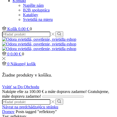
Kontakt
Napíšte nám
B2B spolupráca
Katalógy
Svietidlá na mieru
Košík
0.00
€
0
Search
input
Search
0
0.00
€
0
0
Nákupný košík
Žiadne produkty v košíku.
Vrátiť sa Do Obchodu
Nakúpte ešte za
100.00
€
a máte dopravu zadarmo!
Gratulujeme,
máte dopravu zadarmo!
Search
input
Search
Návrat na predchádzajúcu stránku
Domov
Posts tagged "reflektory"
Tag: reflektory