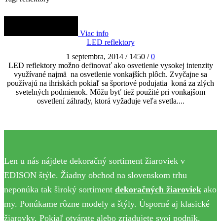
Viac info
LED reflektory
1 septembra, 2014
/
1450
/
0
LED reflektory možno definovať ako osvetlenie vysokej intenzity
využívané najmä na osvetlenie vonkajších plôch. Zvyčajne sa
používajú na ihriskách pokiaľ sa športové podujatia koná za zlých
svetelných podmienok. Môžu byť tiež použité pri vonkajšom
osvetlení záhrady, ktorá vyžaduje veľa svetla....
Len u nás nájdete dekoračný sortiment žiaroviek v
EDISON štýle. Žiadny obchod na slovenskom trhu
neponúka tak široký sortiment
dekoračných žiaroviek
ako
my. Ponúkame rôzne modely a štýly. Úsporné aj klasické
žiarovky. Pokiaľ otvárate alebo zriadujete svoj podnik,