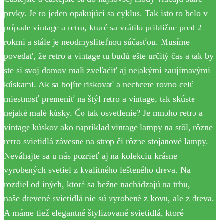
prvky. Je to jeden opakujúci sa cyklus. Tak isto to bolo v
prípade vintage a retro, ktoré sa vrátilo približne pred 2
rokmi a stále je neodmysliteľnou súčasťou. Musíme
povedať, že retro a vintage tu budú ešte určitý čas a tak by
ste si svoj domov mali zveľadiť aj nejakými zaujímavými
kúskami. Ak sa bojíte riskovať a nechcete rovno celú
miestnosť premeniť na štýl retro a vintage, tak skúste
nejaké malé kúsky. Čo tak osvetlenie? Je mnoho retro a
vintage kúskov ako napríklad vintage lampy na stôl,
rôzne
retro svietidlá
závesné na strop či rôzne stojanové lampy.
Neváhajte sa u nás pozrieť aj na kolekciu krásne
vyrobených svetiel z kvalitného lešteného dreva. Na
rozdiel od iných, ktoré sa bežne nachádzajú na trhu,
naše
drevené svietidlá
nie sú vyrobené z kovu, ale z dreva.
A máme tiež elegantné štylizované svietidlá, ktoré