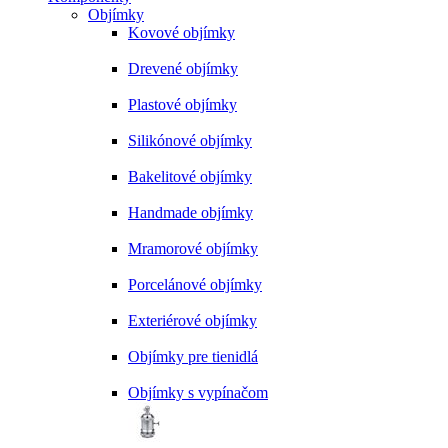
Objímky
Kovové objímky
Drevené objímky
Plastové objímky
Silikónové objímky
Bakelitové objímky
Handmade objímky
Mramorové objímky
Porcelánové objímky
Exteriérové objímky
Objímky pre tienidlá
Objímky s vypínačom