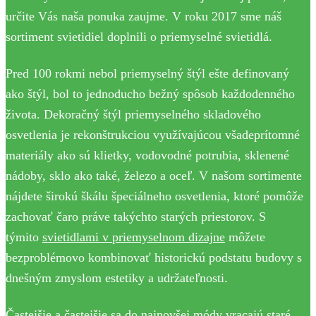
určite Vás naša ponuka zaujme. V roku 2017 sme náš
sortiment svietidiel doplnili o priemyselné svietidlá.
Pred 100 rokmi nebol priemyselný štýl ešte definovaný
ako štýl, bol to jednoducho bežný spôsob každodenného
života. Dekoračný štýl priemyselného skladového
osvetlenia je rekonštrukciou využívajúcou všadeprítomné
materiály ako sú klietky, vodovodné potrubia, sklenené
nádoby, sklo ako také, železo a oceľ. V našom sortimente
nájdete širokú škálu špeciálneho osvetlenia, ktoré pomôže
zachovať čaro práve takýchto starých priestorov. S
týmito
svietidlami v priemyselnom dizajne
môžete
bezproblémovo kombinovať historickú podstatu budovy s
dnešným zmyslom estetiky a udržateľnosti.
Častejšie a častejšie sa do najnovšej módy vracajú staré