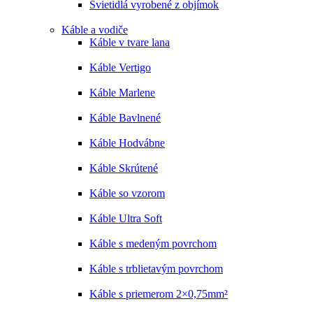
Svietidlá vyrobené z objímok
Káble a vodiče
Káble v tvare lana
Káble Vertigo
Káble Marlene
Káble Bavlnené
Káble Hodvábne
Káble Skrútené
Káble so vzorom
Káble Ultra Soft
Káble s medeným povrchom
Káble s trblietavým povrchom
Káble s priemerom 2×0,75mm²