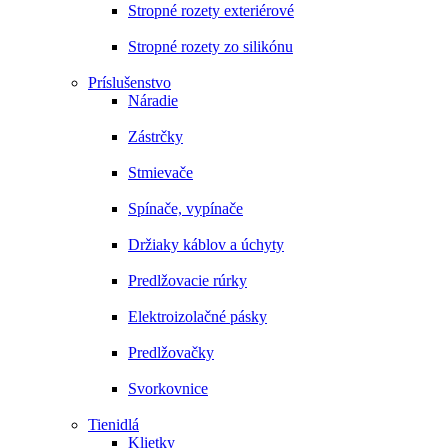
Stropné rozety exteriérové
Stropné rozety zo silikónu
Príslušenstvo
Náradie
Zástrčky
Stmievače
Spínače, vypínače
Držiaky káblov a úchyty
Predlžovacie rúrky
Elektroizolačné pásky
Predlžovačky
Svorkovnice
Tienidlá
Klietky