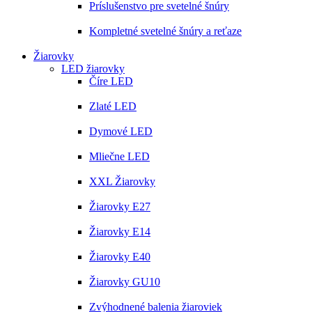
Príslušenstvo pre svetelné šnúry
Kompletné svetelné šnúry a reťaze
Žiarovky
LED žiarovky
Číre LED
Zlaté LED
Dymové LED
Mliečne LED
XXL Žiarovky
Žiarovky E27
Žiarovky E14
Žiarovky E40
Žiarovky GU10
Zvýhodnené balenia žiaroviek