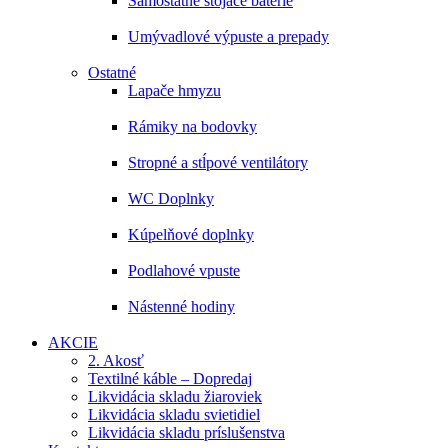
Samostatne stojace batérie
Umývadlové výpuste a prepady
Ostatné
Lapače hmyzu
Rámiky na bodovky
Stropné a stĺpové ventilátory
WC Doplnky
Kúpelňové doplnky
Podlahové vpuste
Nástenné hodiny
AKCIE
2. Akosť
Textilné káble – Dopredaj
Likvidácia skladu žiaroviek
Likvidácia skladu svietidiel
Likvidácia skladu príslušenstva