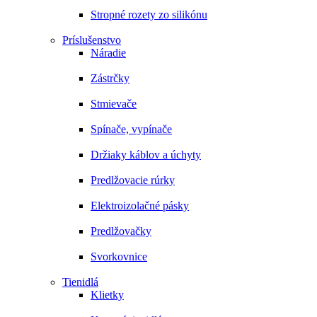
Stropné rozety zo silikónu
Príslušenstvo
Náradie
Zástrčky
Stmievače
Spínače, vypínače
Držiaky káblov a úchyty
Predlžovacie rúrky
Elektroizolačné pásky
Predlžovačky
Svorkovnice
Tienidlá
Klietky