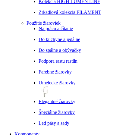
Kolekcia HIGH LUMEN LINE
Zrkadlová kolekcia FILAMENT
Použitie žiaroviek
Na prácu a čítanie
Do kuchyne a jedálne
Do spálne a obývačky
Podpora rastu rastlín
Farebné žiarovky
Umelecké žiarovky
Elegantné žiarovky
Špeciálne žiarovky
Led pásy a sady
Komponenty