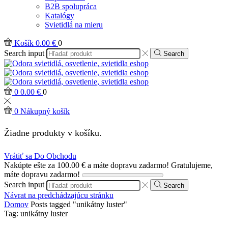
B2B spolupráca
Katalógy
Svietidlá na mieru
Košík
0.00
€
0
Search input
Search
0
0.00
€
0
0
Nákupný košík
Žiadne produkty v košíku.
Vrátiť sa Do Obchodu
Nakúpte ešte za
100.00
€
a máte dopravu zadarmo!
Gratulujeme,
máte dopravu zadarmo!
Search input
Search
Návrat na predchádzajúcu stránku
Domov
Posts tagged "unikátny luster"
Tag: unikátny luster