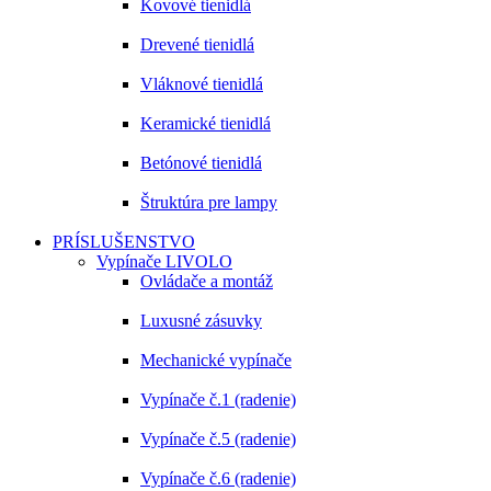
Kovové tienidlá
Drevené tienidlá
Vláknové tienidlá
Keramické tienidlá
Betónové tienidlá
Štruktúra pre lampy
PRÍSLUŠENSTVO
Vypínače LIVOLO
Ovládače a montáž
Luxusné zásuvky
Mechanické vypínače
Vypínače č.1 (radenie)
Vypínače č.5 (radenie)
Vypínače č.6 (radenie)