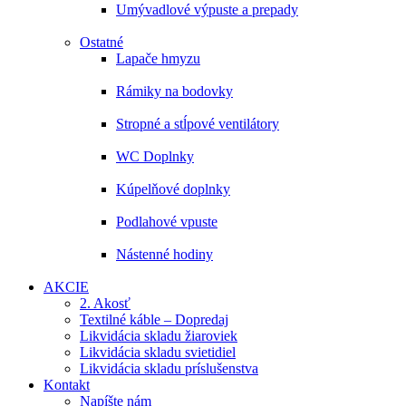
Umývadlové výpuste a prepady
Ostatné
Lapače hmyzu
Rámiky na bodovky
Stropné a stĺpové ventilátory
WC Doplnky
Kúpelňové doplnky
Podlahové vpuste
Nástenné hodiny
AKCIE
2. Akosť
Textilné káble – Dopredaj
Likvidácia skladu žiaroviek
Likvidácia skladu svietidiel
Likvidácia skladu príslušenstva
Kontakt
Napíšte nám