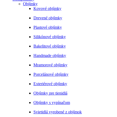
Objímky
Kovové objímky
Drevené objímky
Plastové objímky
Silikónové objímky
Bakelitové objímky
Handmade objímky
Mramorové objímky
Porcelánové objímky
Exteriérové objímky
Objímky pre tienidlá
Objímky s vypínačom
Svietidlá vyrobené z objímok