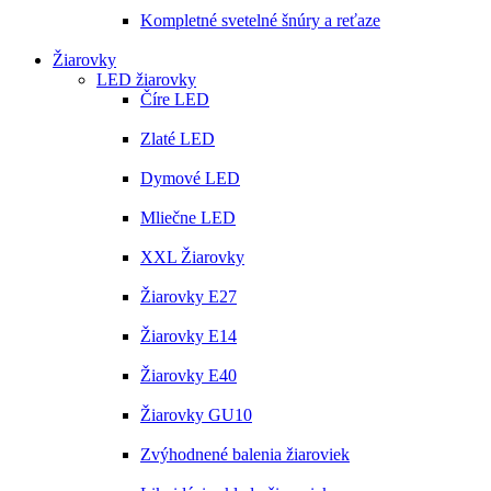
Kompletné svetelné šnúry a reťaze
Žiarovky
LED žiarovky
Číre LED
Zlaté LED
Dymové LED
Mliečne LED
XXL Žiarovky
Žiarovky E27
Žiarovky E14
Žiarovky E40
Žiarovky GU10
Zvýhodnené balenia žiaroviek