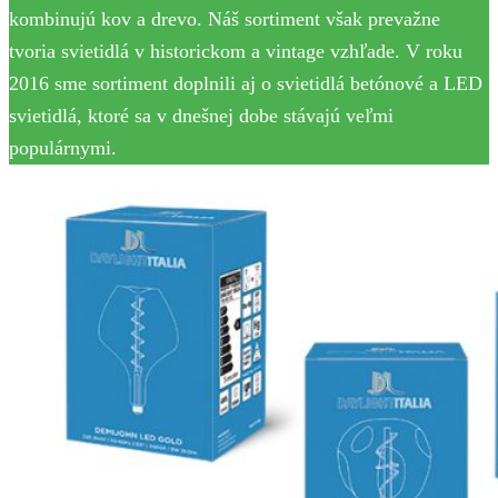
kombinujú kov a drevo. Náš sortiment však prevažne
tvoria svietidlá v historickom a vintage vzhľade. V roku
2016 sme sortiment doplnili aj o svietidlá betónové a LED
svietidlá, ktoré sa v dnešnej dobe stávajú veľmi
populárnymi.