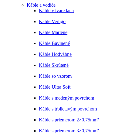
Káble a vodiče
Káble v tvare lana
Káble Vertigo
Káble Marlene
Káble Bavlnené
Káble Hodvábne
Káble Skrútené
Káble so vzorom
Káble Ultra Soft
Káble s medeným povrchom
Káble s trblietavým povrchom
Káble s priemerom 2×0,75mm²
Káble s priemerom 3×0,75mm²