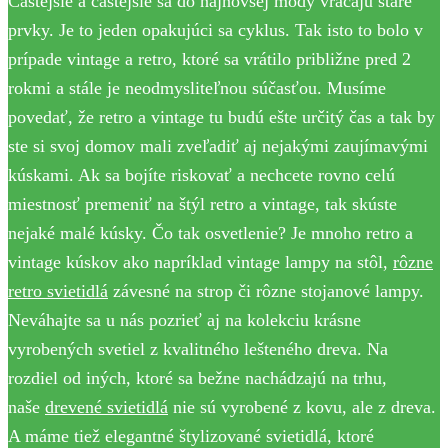
Častejšie a častejšie sa do najnovšej módy vracajú staré
prvky. Je to jeden opakujúci sa cyklus. Tak isto to bolo v
prípade vintage a retro, ktoré sa vrátilo približne pred 2
rokmi a stále je neodmysliteľnou súčasťou. Musíme
povedať, že retro a vintage tu budú ešte určitý čas a tak by
ste si svoj domov mali zveľadiť aj nejakými zaujímavými
kúskami. Ak sa bojíte riskovať a nechcete rovno celú
miestnosť premeniť na štýl retro a vintage, tak skúste
nejaké malé kúsky. Čo tak osvetlenie? Je mnoho retro a
vintage kúskov ako napríklad vintage lampy na stôl,
rôzne
retro svietidlá
závesné na strop či rôzne stojanové lampy.
Neváhajte sa u nás pozrieť aj na kolekciu krásne
vyrobených svetiel z kvalitného lešteného dreva. Na
rozdiel od iných, ktoré sa bežne nachádzajú na trhu,
naše
drevené svietidlá
nie sú vyrobené z kovu, ale z dreva.
A máme tiež elegantné štylizované svietidlá, ktoré