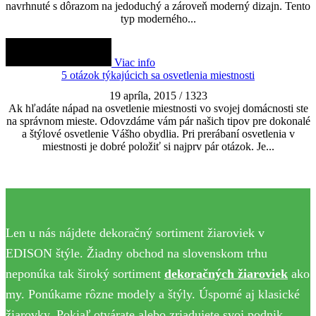
navrhnuté s dôrazom na jedoduchý a zároveň moderný dizajn. Tento
typ moderného...
Viac info
5 otázok týkajúcich sa osvetlenia miestnosti
19 apríla, 2015
/
1323
Ak hľadáte nápad na osvetlenie miestnosti vo svojej domácnosti ste
na správnom mieste. Odovzdáme vám pár našich tipov pre dokonalé
a štýlové osvetlenie Vášho obydlia. Pri prerábaní osvetlenia v
miestnosti je dobré položiť si najprv pár otázok. Je...
Len u nás nájdete dekoračný sortiment žiaroviek v
EDISON štýle. Žiadny obchod na slovenskom trhu
neponúka tak široký sortiment
dekoračných žiaroviek
ako
my. Ponúkame rôzne modely a štýly. Úsporné aj klasické
žiarovky. Pokiaľ otvárate alebo zriadujete svoj podnik,