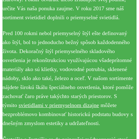
určite Vás naša ponuka zaujme. V roku 2017 sme náš
sortiment svietidiel doplnili o priemyselné svietidlá.
Pred 100 rokmi nebol priemyselný štýl ešte definovaný
ako štýl, bol to jednoducho bežný spôsob každodenného
života. Dekoračný štýl priemyselného skladového
osvetlenia je rekonštrukciou využívajúcou všadeprítomné
materiály ako sú klietky, vodovodné potrubia, sklenené
nádoby, sklo ako také, železo a oceľ. V našom sortimente
nájdete širokú škálu špeciálneho osvetlenia, ktoré pomôže
zachovať čaro práve takýchto starých priestorov. S
týmito
svietidlami v priemyselnom dizajne
môžete
bezproblémovo kombinovať historickú podstatu budovy s
dnešným zmyslom estetiky a udržateľnosti.