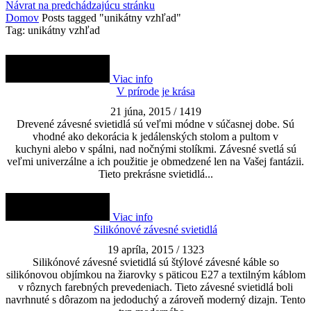
Návrat na predchádzajúcu stránku
Domov
Posts tagged "unikátny vzhľad"
Tag: unikátny vzhľad
Viac info
V prírode je krása
21 júna, 2015
/
1419
Drevené závesné svietidlá sú veľmi módne v súčasnej dobe. Sú
vhodné ako dekorácia k jedálenských stolom a pultom v
kuchyni alebo v spálni, nad nočnými stolíkmi. Závesné svetlá sú
veľmi univerzálne a ich použitie je obmedzené len na Vašej fantázii.
Tieto prekrásne svietidlá...
Viac info
Silikónové závesné svietidlá
19 apríla, 2015
/
1323
Silikónové závesné svietidlá sú štýlové závesné káble so
silikónovou objímkou na žiarovky s päticou E27 a textilným káblom
v rôznych farebných prevedeniach. Tieto závesné svietidlá boli
navrhnuté s dôrazom na jedoduchý a zároveň moderný dizajn. Tento