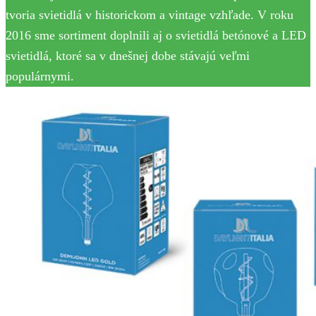
tvoria svietidlá v historickom a vintage vzhľade. V roku
2016 sme sortiment doplnili aj o svietidlá betónové a LED
svietidlá, ktoré sa v dnešnej dobe stávajú veľmi
populárnymi.