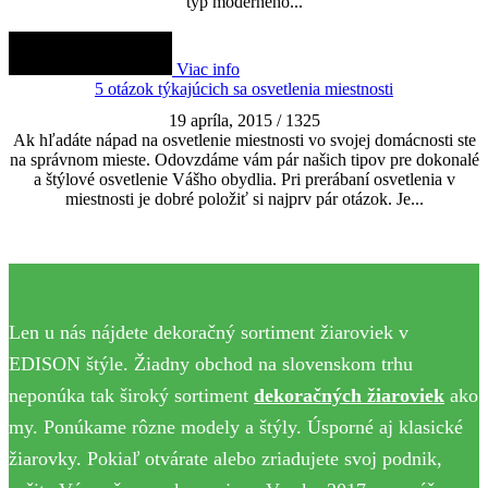
typ moderného...
Viac info
5 otázok týkajúcich sa osvetlenia miestnosti
19 apríla, 2015
/
1325
Ak hľadáte nápad na osvetlenie miestnosti vo svojej domácnosti ste
na správnom mieste. Odovzdáme vám pár našich tipov pre dokonalé
a štýlové osvetlenie Vášho obydlia. Pri prerábaní osvetlenia v
miestnosti je dobré položiť si najprv pár otázok. Je...
Len u nás nájdete dekoračný sortiment žiaroviek v
EDISON štýle. Žiadny obchod na slovenskom trhu
neponúka tak široký sortiment
dekoračných žiaroviek
ako
my. Ponúkame rôzne modely a štýly. Úsporné aj klasické
žiarovky. Pokiaľ otvárate alebo zriadujete svoj podnik,