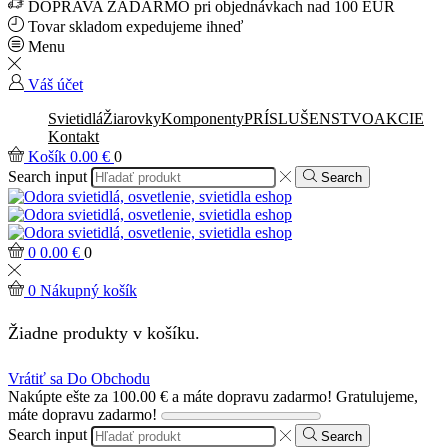
DOPRAVA ZADARMO pri objednávkach nad 100 EUR
Tovar skladom expedujeme ihneď
Menu
Váš účet
Svietidlá
Žiarovky
Komponenty
PRÍSLUŠENSTVO
AKCIE
Kontakt
Košík
0.00
€
0
Search input
Search
0
0.00
€
0
0
Nákupný košík
Žiadne produkty v košíku.
Vrátiť sa Do Obchodu
Nakúpte ešte za
100.00
€
a máte dopravu zadarmo!
Gratulujeme,
máte dopravu zadarmo!
Search input
Search