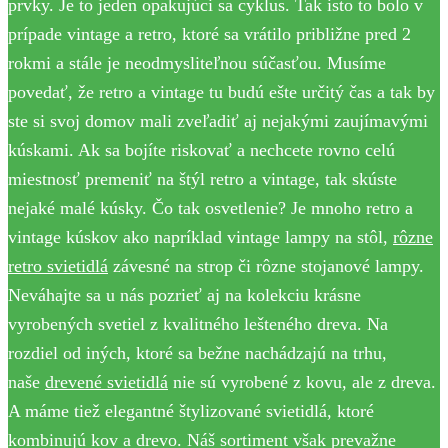
prvky. Je to jeden opakujúci sa cyklus. Tak isto to bolo v
prípade vintage a retro, ktoré sa vrátilo približne pred 2
rokmi a stále je neodmysliteľnou súčasťou. Musíme
povedať, že retro a vintage tu budú ešte určitý čas a tak by
ste si svoj domov mali zveľadiť aj nejakými zaujímavými
kúskami. Ak sa bojíte riskovať a nechcete rovno celú
miestnosť premeniť na štýl retro a vintage, tak skúste
nejaké malé kúsky. Čo tak osvetlenie? Je mnoho retro a
vintage kúskov ako napríklad vintage lampy na stôl,
rôzne
retro svietidlá
závesné na strop či rôzne stojanové lampy.
Neváhajte sa u nás pozrieť aj na kolekciu krásne
vyrobených svetiel z kvalitného lešteného dreva. Na
rozdiel od iných, ktoré sa bežne nachádzajú na trhu,
naše
drevené svietidlá
nie sú vyrobené z kovu, ale z dreva.
A máme tiež elegantné štylizované svietidlá, ktoré
kombinujú kov a drevo. Náš sortiment však prevažne