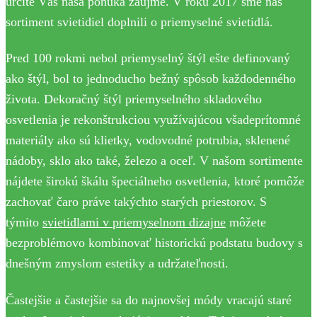
určite Vás naša ponuka zaujme. V roku 2017 sme náš
sortiment svietidiel doplnili o priemyselné svietidlá.
Pred 100 rokmi nebol priemyselný štýl ešte definovaný
ako štýl, bol to jednoducho bežný spôsob každodenného
života. Dekoračný štýl priemyselného skladového
osvetlenia je rekonštrukciou využívajúcou všadeprítomné
materiály ako sú klietky, vodovodné potrubia, sklenené
nádoby, sklo ako také, železo a oceľ. V našom sortimente
nájdete širokú škálu špeciálneho osvetlenia, ktoré pomôže
zachovať čaro práve takýchto starých priestorov. S
týmito
svietidlami v priemyselnom dizajne
môžete
bezproblémovo kombinovať historickú podstatu budovy s
dnešným zmyslom estetiky a udržateľnosti.
Častejšie a častejšie sa do najnovšej módy vracajú staré