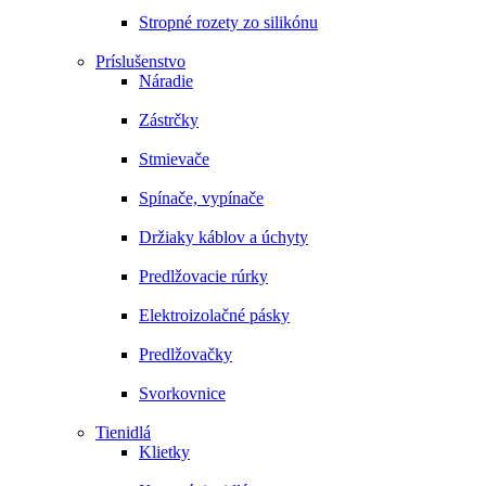
Stropné rozety zo silikónu
Príslušenstvo
Náradie
Zástrčky
Stmievače
Spínače, vypínače
Držiaky káblov a úchyty
Predlžovacie rúrky
Elektroizolačné pásky
Predlžovačky
Svorkovnice
Tienidlá
Klietky