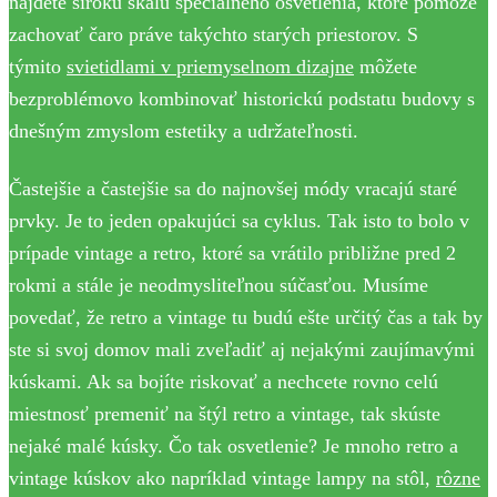
nájdete širokú škálu špeciálneho osvetlenia, ktoré pomôže
zachovať čaro práve takýchto starých priestorov. S
týmito
svietidlami v priemyselnom dizajne
môžete
bezproblémovo kombinovať historickú podstatu budovy s
dnešným zmyslom estetiky a udržateľnosti.
Častejšie a častejšie sa do najnovšej módy vracajú staré
prvky. Je to jeden opakujúci sa cyklus. Tak isto to bolo v
prípade vintage a retro, ktoré sa vrátilo približne pred 2
rokmi a stále je neodmysliteľnou súčasťou. Musíme
povedať, že retro a vintage tu budú ešte určitý čas a tak by
ste si svoj domov mali zveľadiť aj nejakými zaujímavými
kúskami. Ak sa bojíte riskovať a nechcete rovno celú
miestnosť premeniť na štýl retro a vintage, tak skúste
nejaké malé kúsky. Čo tak osvetlenie? Je mnoho retro a
vintage kúskov ako napríklad vintage lampy na stôl,
rôzne