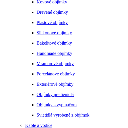
Kovové objímky
Drevené objímky
Plastové objímky
Silikónové objímky
Bakelitové objímky
Handmade objímky
Mramorové objímky
Porcelánové objímky
Exteriérové objímky
Objímky pre tienidlá
Objímky s vypínačom
Svietidlá vyrobené z objímok
Káble a vodiče