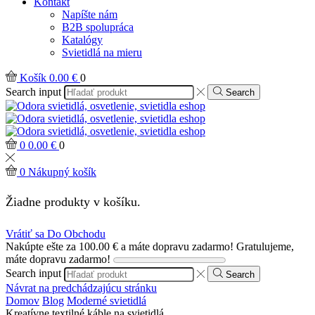
Kontakt
Napíšte nám
B2B spolupráca
Katalógy
Svietidlá na mieru
Košík
0.00
€
0
Search input
Search
0
0.00
€
0
0
Nákupný košík
Žiadne produkty v košíku.
Vrátiť sa Do Obchodu
Nakúpte ešte za
100.00
€
a máte dopravu zadarmo!
Gratulujeme,
máte dopravu zadarmo!
Search input
Search
Návrat na predchádzajúcu stránku
Domov
Blog
Moderné svietidlá
Kreatívne textilné káble na svietidlá