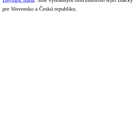
Daylight Italia
. Sme výhradným distribútorom tejto značky
pre Slovensko a Českú republiku.