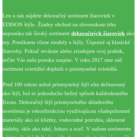
Len u nás nájdete dekoračný sortiment žiaroviek v
EDISON štýle. Žiadny obchod na slovenskom trhu
neponúka tak široký sortiment
dekoračných žiaroviek
ako
my. Ponúkame rôzne modely a štýly. Úsporné aj klasické
žiarovky. Pokiaľ otvárate alebo zriadujete svoj podnik,
určite Vás naša ponuka zaujme. V roku 2017 sme náš
sortiment svietidiel doplnili o priemyselné svietidlá.
Pred 100 rokmi nebol priemyselný štýl ešte definovaný
ako štýl, bol to jednoducho bežný spôsob každodenného
života. Dekoračný štýl priemyselného skladového
osvetlenia je rekonštrukciou využívajúcou všadeprítomné
materiály ako sú klietky, vodovodné potrubia, sklenené
nádoby, sklo ako také, železo a oceľ. V našom sortimente