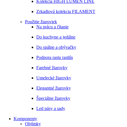
Kolekcia HIGH LUMEN LINE
Zrkadlová kolekcia FILAMENT
Použitie žiaroviek
Na prácu a čítanie
Do kuchyne a jedálne
Do spálne a obývačky
Podpora rastu rastlín
Farebné žiarovky
Umelecké žiarovky
Elegantné žiarovky
Špeciálne žiarovky
Led pásy a sady
Komponenty
Objímky