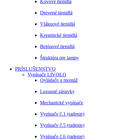
Kovové tienidlá
Drevené tienidlá
Vláknové tienidlá
Keramické tienidlá
Betónové tienidlá
Štruktúra pre lampy
PRÍSLUŠENSTVO
Vypínače LIVOLO
Ovládače a montáž
Luxusné zásuvky
Mechanické vypínače
Vypínače č.1 (radenie)
Vypínače č.5 (radenie)
Vypínače č.6 (radenie)