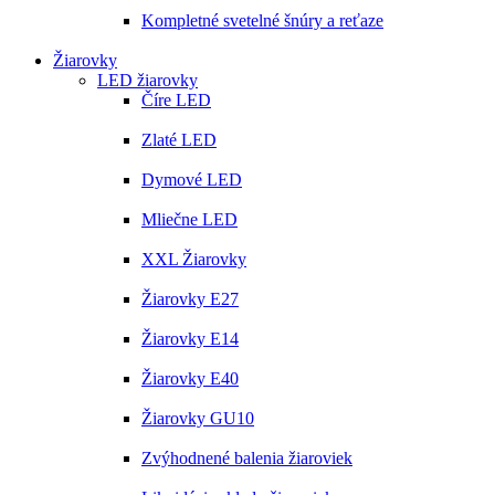
Kompletné svetelné šnúry a reťaze
Žiarovky
LED žiarovky
Číre LED
Zlaté LED
Dymové LED
Mliečne LED
XXL Žiarovky
Žiarovky E27
Žiarovky E14
Žiarovky E40
Žiarovky GU10
Zvýhodnené balenia žiaroviek