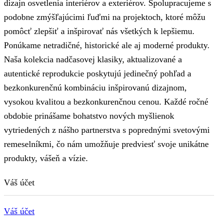
dizajn osvetlenia interiérov a exteriérov. Spolupracujeme s
podobne zmýšľajúcimi ľuďmi na projektoch, ktoré môžu
pomôcť zlepšiť a inšpirovať nás všetkých k lepšiemu.
Ponúkame netradičné, historické ale aj moderné produkty.
Naša kolekcia nadčasovej klasiky, aktualizované a
autentické reprodukcie poskytujú jedinečný pohľad a
bezkonkurenčnú kombináciu inšpirovanú dizajnom,
vysokou kvalitou a bezkonkurenčnou cenou. Každé ročné
obdobie prinášame bohatstvo nových myšlienok
vytriedených z nášho partnerstva s poprednými svetovými
remeselníkmi, čo nám umožňuje predviesť svoje unikátne
produkty, vášeň a vízie.
Váš účet
Váš účet