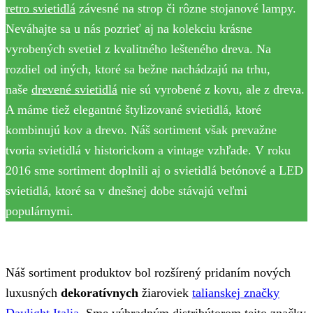
retro svietidlá
závesné na strop či rôzne stojanové lampy.
Neváhajte sa u nás pozrieť aj na kolekciu krásne
vyrobených svetiel z kvalitného lešteného dreva. Na
rozdiel od iných, ktoré sa bežne nachádzajú na trhu,
naše
drevené svietidlá
nie sú vyrobené z kovu, ale z dreva.
A máme tiež elegantné štylizované svietidlá, ktoré
kombinujú kov a drevo. Náš sortiment však prevažne
tvoria svietidlá v historickom a vintage vzhľade. V roku
2016 sme sortiment doplnili aj o svietidlá betónové a LED
svietidlá, ktoré sa v dnešnej dobe stávajú veľmi
populárnymi.
Náš sortiment produktov bol rozšírený pridaním nových
luxusných
dekoratívnych
žiaroviek
talianskej značky