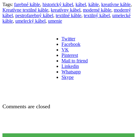
Tags:
farebné káble
,
historický kábel
,
kábel
,
káble
,
kreatívne káble
,
Kreatívne textilné káble
,
kreatívny kábel
,
moderné káble
,
moderný
kábel
,
pestrofarebný kábel
,
textilné káble
,
textilný kábel
,
umelecké
káble
,
umelecký kábel
,
umenie
Twitter
Facebook
VK
Pinterest
Mail to friend
Linkedin
Whatsapp
Skype
Comments are closed