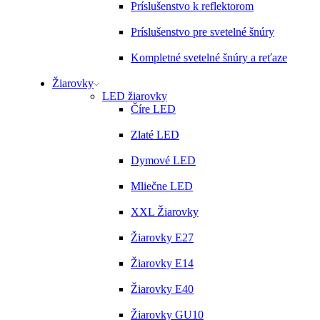
Príslušenstvo k reflektorom
Príslušenstvo pre svetelné šnúry
Kompletné svetelné šnúry a reťaze
Žiarovky
LED žiarovky
Číre LED
Zlaté LED
Dymové LED
Mliečne LED
XXL Žiarovky
Žiarovky E27
Žiarovky E14
Žiarovky E40
Žiarovky GU10