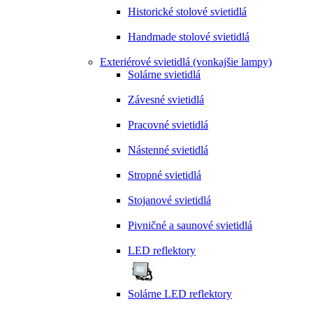
Historické stolové svietidlá
Handmade stolové svietidlá
Exteriérové svietidlá (vonkajšie lampy)
Solárne svietidlá
Závesné svietidlá
Pracovné svietidlá
Nástenné svietidlá
Stropné svietidlá
Stojanové svietidlá
Pivničné a saunové svietidlá
LED reflektory
Solárne LED reflektory