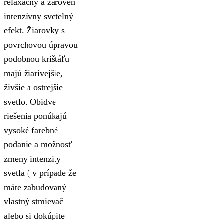
relaxačný a zároveň
intenzívny svetelný
efekt. Žiarovky s
povrchovou úpravou
podobnou krištáľu
majú žiarivejšie,
živšie a ostrejšie
svetlo. Obidve
riešenia ponúkajú
vysoké farebné
podanie a možnosť
zmeny intenzity
svetla ( v prípade že
máte zabudovaný
vlastný stmievač
alebo si dokúpite