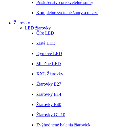
Príslušenstvo pre svetelné šnúry
Kompletné svetelné šnúry a reťaze
Žiarovky
LED žiarovky
Číre LED
Zlaté LED
Dymové LED
Mliečne LED
XXL Žiarovky
Žiarovky E27
Žiarovky E14
Žiarovky E40
Žiarovky GU10
Zvýhodnené balenia žiaroviek