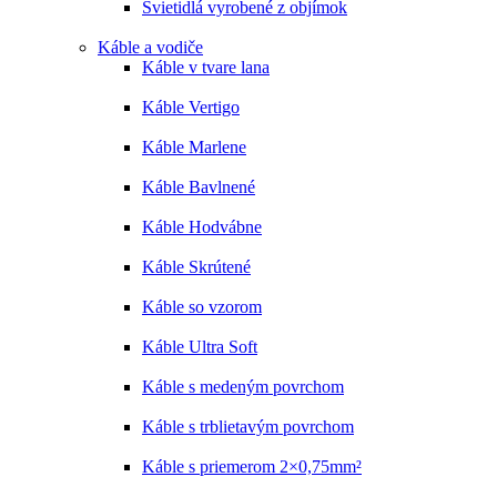
Svietidlá vyrobené z objímok
Káble a vodiče
Káble v tvare lana
Káble Vertigo
Káble Marlene
Káble Bavlnené
Káble Hodvábne
Káble Skrútené
Káble so vzorom
Káble Ultra Soft
Káble s medeným povrchom
Káble s trblietavým povrchom
Káble s priemerom 2×0,75mm²