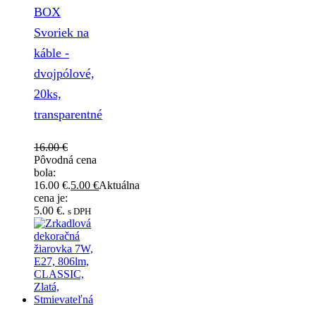
BOX
Svoriek na
káble -
dvojpólové,
20ks,
transparentné
16.00
€
Pôvodná cena
bola:
16.00 €.
5.00
€
Aktuálna
cena je:
5.00 €.
s DPH