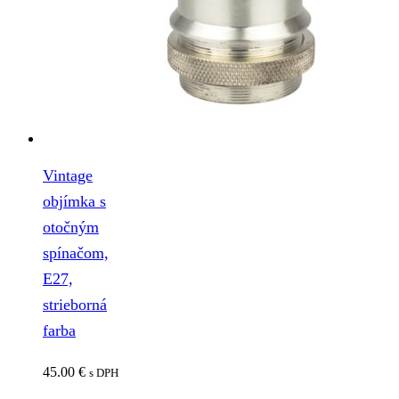
Vintage
objímka s
otočným
spínačom,
E27,
strieborná
farba
45.00
€
s DPH