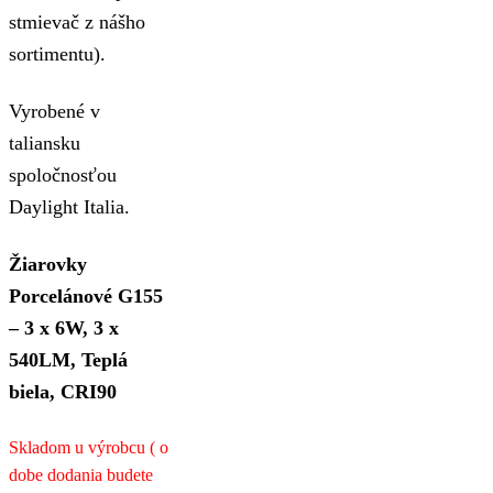
stmievač z nášho
sortimentu).
Vyrobené v
taliansku
spoločnosťou
Daylight Italia.
Žiarovky
Porcelánové G155
– 3 x 6W, 3 x
540LM, Teplá
biela, CRI90
Skladom u výrobcu ( o
dobe dodania budete