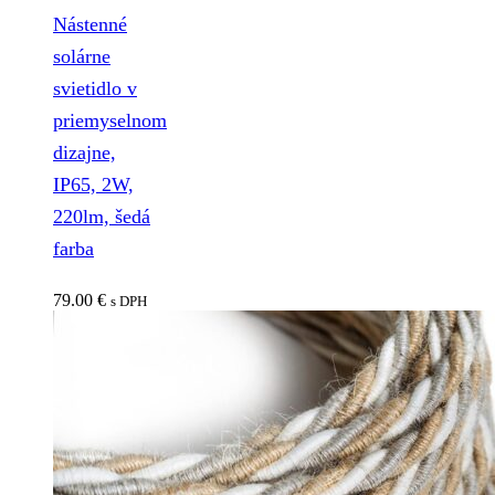
Nástenné
solárne
svietidlo v
priemyselnom
dizajne,
IP65, 2W,
220lm, šedá
farba
79.00
€
s DPH