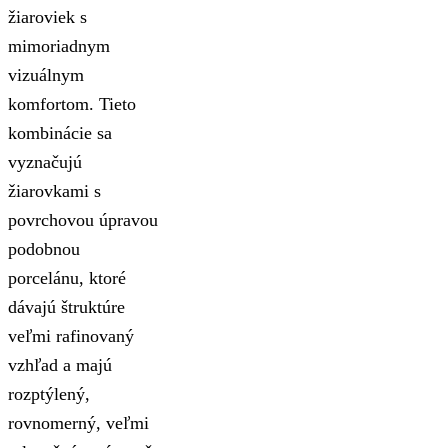
žiaroviek s
mimoriadnym
vizuálnym
komfortom. Tieto
kombinácie sa
vyznačujú
žiarovkami s
povrchovou úpravou
podobnou
porcelánu, ktoré
dávajú štruktúre
veľmi rafinovaný
vzhľad a majú
rozptýlený,
rovnomerný, veľmi