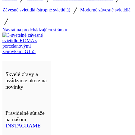
/
Závesné svietidlá (stropné svietidlá)
Moderné závesné svietidlá
/
Návrat na predchádzajúcu stránku
Skvelé zľavy a
uvádzacie akcie na
novinky
Pravidelné súťaže
na našom
INSTAGRAME