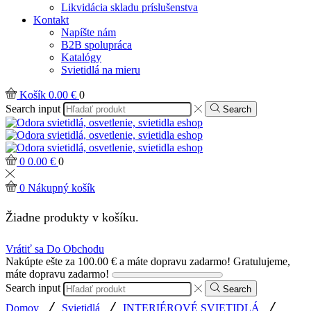
Likvidácia skladu príslušenstva
Kontakt
Napíšte nám
B2B spolupráca
Katalógy
Svietidlá na mieru
Košík
0.00
€
0
Search input
Search
0
0.00
€
0
0
Nákupný košík
Žiadne produkty v košíku.
Vrátiť sa Do Obchodu
Nakúpte ešte za
100.00
€
a máte dopravu zadarmo!
Gratulujeme,
máte dopravu zadarmo!
Search input
Search
/
/
/
Domov
Svietidlá
INTERIÉROVÉ SVIETIDLÁ