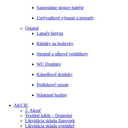
Samostatne stojace batérie
Umývadlové výpuste a prepady
Ostatné
Lapače hmyzu
Rámiky na bodovky
Stropné a stĺpové ventilátory
WC Doplnky
Kúpelňové doplnky
Podlahové vpuste
Nástenné hodiny
AKCIE
2. Akosť
Textilné káble – Dopredaj
Likvidácia skladu žiaroviek
Likvidácia skladu svietidiel