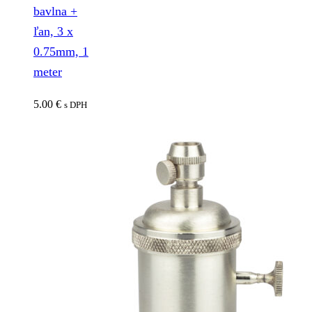
bavlna +
ľan, 3 x
0.75mm, 1
meter
5.00
€
s DPH