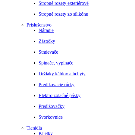
Stropné rozety exteriérové
Stropné rozety zo silikónu
Príslušenstvo
Náradie
Zástrčky
Stmievače
Spínače, vypínače
Držiaky káblov a úchyty
Predlžovacie rúrky
Elektroizolačné pásky
Predlžovačky
Svorkovnice
Tienidlá
Klietky