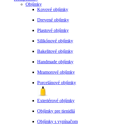
Objímky
Kovové objímky
Drevené objímky
Plastové objímky
Silikónové objímky
Bakelitové objímky
Handmade objímky
Mramorové objímky
Porcelánové objímky
Exteriérové objímky
Objímky pre tienidlá
Objímky s vypínačom