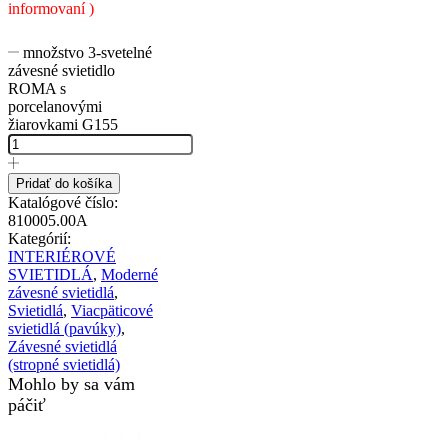
informovaní )
množstvo 3-svetelné
závesné svietidlo
ROMA s
porcelanovými
žiarovkami G155
Pridať do košíka
Katalógové číslo:
810005.00A
Kategórií:
INTERIÉROVÉ
SVIETIDLÁ
,
Moderné
závesné svietidlá
,
Svietidlá
,
Viacpäticové
svietidlá (pavúky)
,
Závesné svietidlá
(stropné svietidlá)
Mohlo by sa vám
páčiť