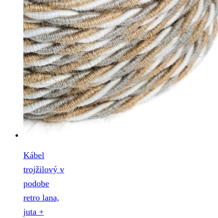
Kábel
trojžilový v
podobe
retro lana,
juta +