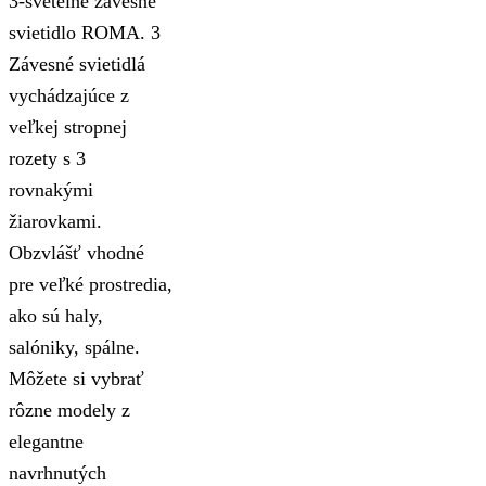
3-svetelné závesné
svietidlo ROMA. 3
Závesné svietidlá
vychádzajúce z
veľkej stropnej
rozety s 3
rovnakými
žiarovkami.
Obzvlášť vhodné
pre veľké prostredia,
ako sú haly,
salóniky, spálne.
Môžete si vybrať
rôzne modely z
elegantne
navrhnutých