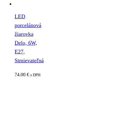
LED
porcelánová
žiarovka
Delo, 6W,
E27,
Stmievateľná
74.00
€
s DPH