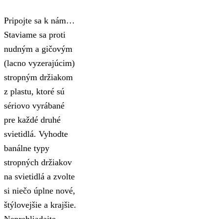
Pripojte sa k nám…
Staviame sa proti
nudným a gičovým
(lacno vyzerajúcim)
stropným držiakom
z plastu, ktoré sú
sériovo vyrábané
pre každé druhé
svietidlá. Vyhodte
banálne typy
stropných držiakov
na svietidlá a zvolte
si niečo úplne nové,
štýlovejšie a krajšie.
Neprehliadajte