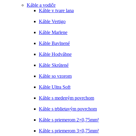
Káble a vodiče
Káble v tvare lana
Káble Vertigo
Káble Marlene
Káble Bavlnené
Káble Hodvábne
Káble Skrútené
Káble so vzorom
Káble Ultra Soft
Káble s medeným povrchom
Káble s trblietavým povrchom
Káble s priemerom 2×0,75mm²
Káble s priemerom 3×0,75mm²