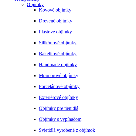
Objímky
Kovové objímky
Drevené objímky
Plastové objímky
Silikónové objímky
Bakelitové objímky
Handmade objímky
Mramorové objímky
Porcelánové objímky
Exteriérové objímky
Objímky pre tienidlá
Objímky s vypínačom
Svietidlá vyrobené z objímok