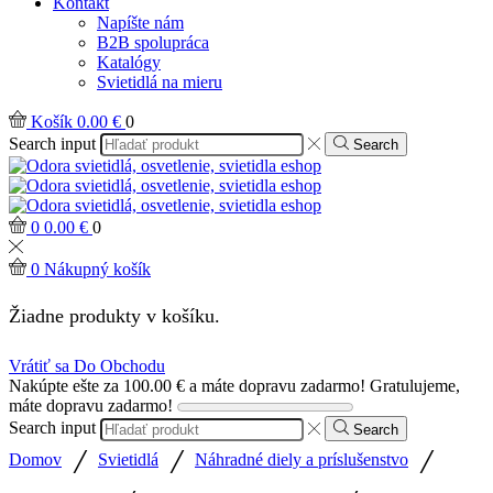
Kontakt
Napíšte nám
B2B spolupráca
Katalógy
Svietidlá na mieru
Košík
0.00
€
0
Search input
Search
0
0.00
€
0
0
Nákupný košík
Žiadne produkty v košíku.
Vrátiť sa Do Obchodu
Nakúpte ešte za
100.00
€
a máte dopravu zadarmo!
Gratulujeme,
máte dopravu zadarmo!
Search input
Search
/
/
/
Domov
Svietidlá
Náhradné diely a príslušenstvo