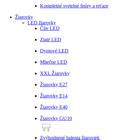
Kompletné svetelné šnúry a reťaze
Žiarovky
LED žiarovky
Číre LED
Zlaté LED
Dymové LED
Mliečne LED
XXL Žiarovky
Žiarovky E27
Žiarovky E14
Žiarovky E40
Žiarovky GU10
Zvýhodnené balenia žiaroviek