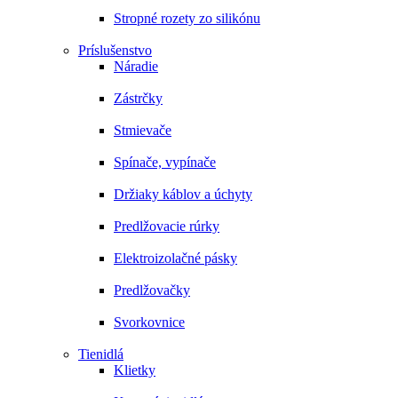
Stropné rozety zo silikónu
Príslušenstvo
Náradie
Zástrčky
Stmievače
Spínače, vypínače
Držiaky káblov a úchyty
Predlžovacie rúrky
Elektroizolačné pásky
Predlžovačky
Svorkovnice
Tienidlá
Klietky