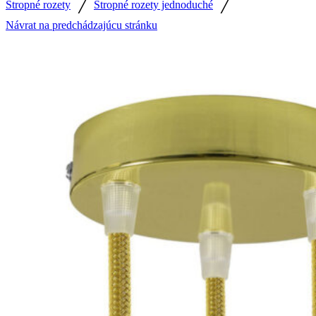
/
/
Stropné rozety
Stropné rozety jednoduché
Návrat na predchádzajúcu stránku