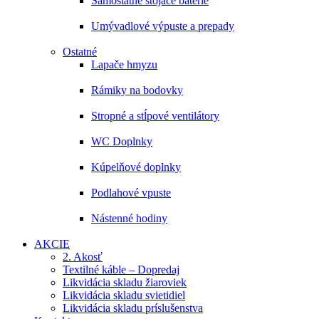
Samostatne stojace batérie
Umývadlové výpuste a prepady
Ostatné
Lapače hmyzu
Rámiky na bodovky
Stropné a stĺpové ventilátory
WC Doplnky
Kúpelňové doplnky
Podlahové vpuste
Nástenné hodiny
AKCIE
2. Akosť
Textilné káble – Dopredaj
Likvidácia skladu žiaroviek
Likvidácia skladu svietidiel
Likvidácia skladu príslušenstva