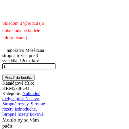
Skladom u výrobcu ( o
dobe dodania budete
informovaní )
množstvo Mosádzna
stropná rozeta pre 3
svietidlá, 12cm, kov
Pridať do košíka
Katalógové číslo:
KRM573FGO
Kategórie:
Náhradné
diely a príslušenstvo
,
Stropné rozety
,
Stropné
rozety jednoduché
,
Stropné rozety kovové
Mohlo by sa vám
páčiť