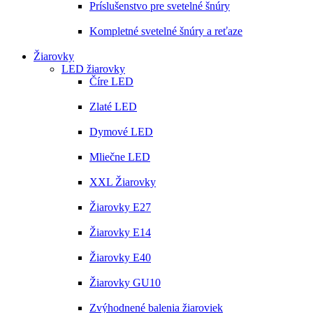
Príslušenstvo pre svetelné šnúry
Kompletné svetelné šnúry a reťaze
Žiarovky
LED žiarovky
Číre LED
Zlaté LED
Dymové LED
Mliečne LED
XXL Žiarovky
Žiarovky E27
Žiarovky E14
Žiarovky E40
Žiarovky GU10
Zvýhodnené balenia žiaroviek