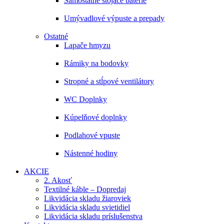
Samostatne stojace batérie
Umývadlové výpuste a prepady
Ostatné
Lapače hmyzu
Rámiky na bodovky
Stropné a stĺpové ventilátory
WC Doplnky
Kúpelňové doplnky
Podlahové vpuste
Nástenné hodiny
AKCIE
2. Akosť
Textilné káble – Dopredaj
Likvidácia skladu žiaroviek
Likvidácia skladu svietidiel
Likvidácia skladu príslušenstva