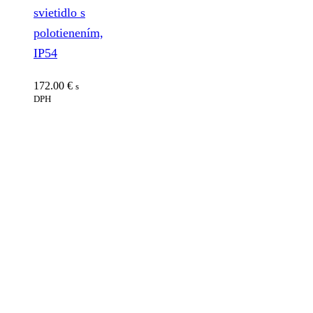
svietidlo s
polotienením,
IP54
172.00
€
s
DPH