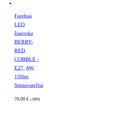
Farebná
LED
žiarovka
BERRY-
RED
COBBLE -
E27, 4W,
150lm,
Stmievateľná
70.00
€
s DPH