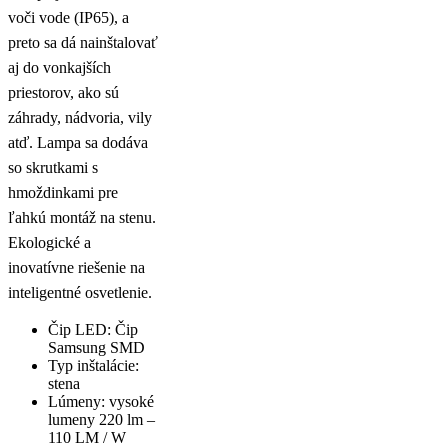
voči vode (IP65), a
preto sa dá nainštalovať
aj do vonkajších
priestorov, ako sú
záhrady, nádvoria, vily
atď. Lampa sa dodáva
so skrutkami s
hmoždinkami pre
ľahkú montáž na stenu.
Ekologické a
inovatívne riešenie na
inteligentné osvetlenie.
Čip LED: Čip
Samsung SMD
Typ inštalácie:
stena
Lúmeny: vysoké
lumeny 220 lm –
110 LM / W