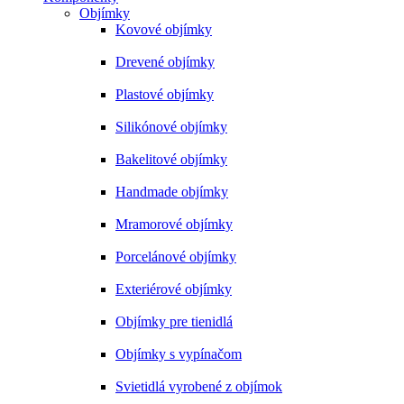
Objímky
Kovové objímky
Drevené objímky
Plastové objímky
Silikónové objímky
Bakelitové objímky
Handmade objímky
Mramorové objímky
Porcelánové objímky
Exteriérové objímky
Objímky pre tienidlá
Objímky s vypínačom
Svietidlá vyrobené z objímok