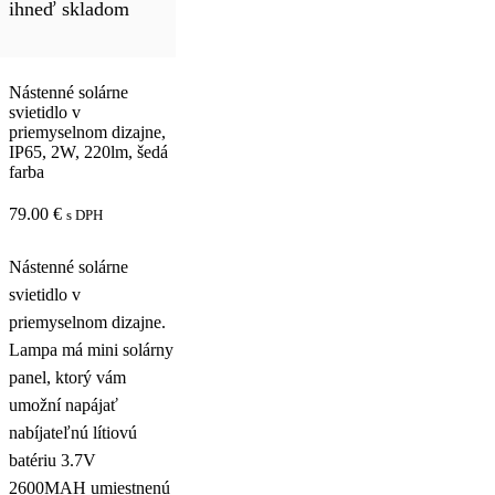
ihneď skladom
Nástenné solárne
svietidlo v
priemyselnom dizajne,
IP65, 2W, 220lm, šedá
farba
79.00
€
s DPH
Nástenné solárne
svietidlo v
priemyselnom dizajne.
Lampa má mini solárny
panel, ktorý vám
umožní napájať
nabíjateľnú lítiovú
batériu 3.7V
2600MAH umiestnenú