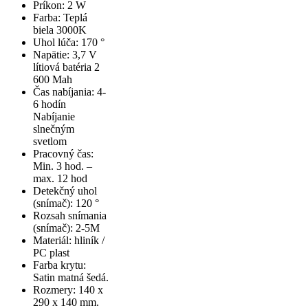
Príkon: 2 W
Farba: Teplá
biela 3000K
Uhol lúča: 170 °
Napätie: 3,7 V
lítiová batéria 2
600 Mah
Čas nabíjania: 4-
6 hodín
Nabíjanie
slnečným
svetlom
Pracovný čas:
Min. 3 hod. –
max. 12 hod
Detekčný uhol
(snímač): 120 °
Rozsah snímania
(snímač): 2-5M
Materiál: hliník /
PC plast
Farba krytu:
Satin matná šedá.
Rozmery: 140 x
290 x 140 mm.