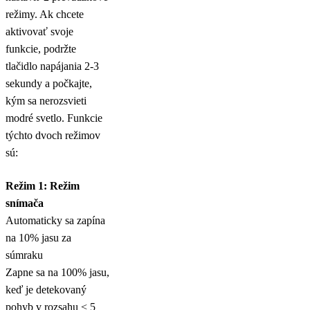
režimy. Ak chcete
aktivovať svoje
funkcie, podržte
tlačidlo napájania 2-3
sekundy a počkajte,
kým sa nerozsvieti
modré svetlo. Funkcie
týchto dvoch režimov
sú:
Režim 1: Režim
snímača
Automaticky sa zapína
na 10% jasu za
súmraku
Zapne sa na 100% jasu,
keď je detekovaný
pohyb v rozsahu < 5