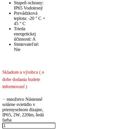
Stupeň ochrany:
IP65 Vodotesný
Prevádzková
teplota: -20 ° C +
45 ° C
Trieda
energetickej
účinnosti: A
Stmievateľné:
Nie
Skladom u výrobcu ( o
dobe dodania budete
informovaní )
množstvo Nástenné
solárne svietidlo v
priemyselnom dizajne,
IP65, 2W, 220lm, šedá
farba