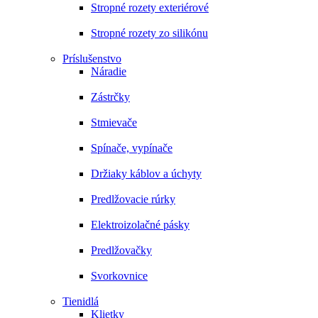
Stropné rozety exteriérové
Stropné rozety zo silikónu
Príslušenstvo
Náradie
Zástrčky
Stmievače
Spínače, vypínače
Držiaky káblov a úchyty
Predlžovacie rúrky
Elektroizolačné pásky
Predlžovačky
Svorkovnice
Tienidlá
Klietky