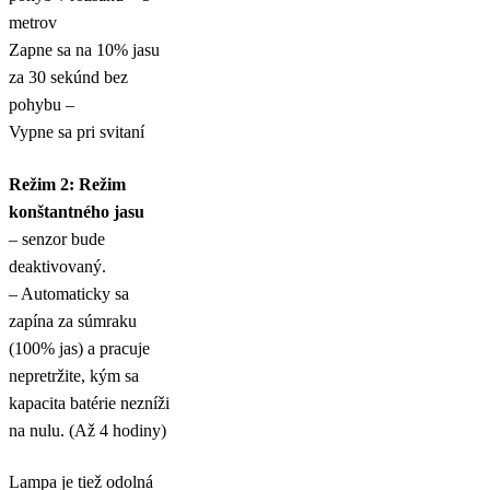
metrov
Zapne sa na 10% jasu
za 30 sekúnd bez
pohybu –
Vypne sa pri svitaní
Režim 2: Režim
konštantného jasu
– senzor bude
deaktivovaný.
– Automaticky sa
zapína za súmraku
(100% jas) a pracuje
nepretržite, kým sa
kapacita batérie nezníži
na nulu. (Až 4 hodiny)
Lampa je tiež odolná