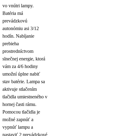
vo vnútri lampy.
Batéria má
prevádzkovú
autonómiu asi 3/12
hodín. Nabíjanie
prebieha
prostredníctvom
slnečnej energie, ktorá
vám za 4/6 hodiny
umožní úplne nabiť
stav batérie. Lampa sa
aktivuje stlačením
tlačidla umiestneného v
hornej časti rámu.
Pomocou tlačidla je
možné zapnúť a
vypnúť lampu a
nastaviť 2 prevádzkové