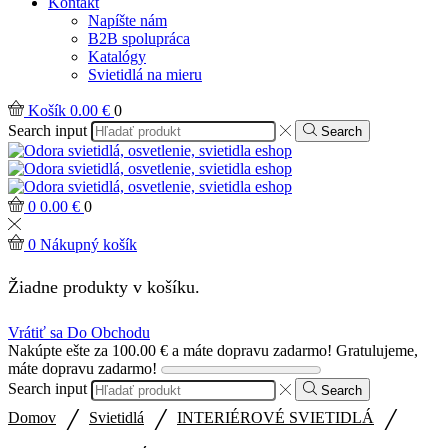
Kontakt
Napíšte nám
B2B spolupráca
Katalógy
Svietidlá na mieru
Košík
0.00
€
0
Search input
Search
0
0.00
€
0
0
Nákupný košík
Žiadne produkty v košíku.
Vrátiť sa Do Obchodu
Nakúpte ešte za
100.00
€
a máte dopravu zadarmo!
Gratulujeme,
máte dopravu zadarmo!
Search input
Search
/
/
/
Domov
Svietidlá
INTERIÉROVÉ SVIETIDLÁ