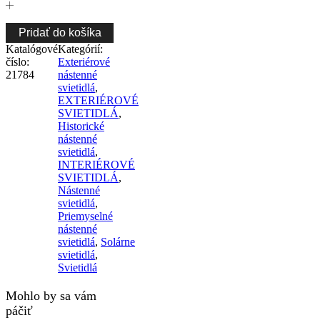
Pridať do košíka
Katalógové
Kategórií:
číslo:
Exteriérové
21784
nástenné
svietidlá
,
EXTERIÉROVÉ
SVIETIDLÁ
,
Historické
nástenné
svietidlá
,
INTERIÉROVÉ
SVIETIDLÁ
,
Nástenné
svietidlá
,
Priemyselné
nástenné
svietidlá
,
Solárne
svietidlá
,
Svietidlá
Mohlo by sa vám
páčiť