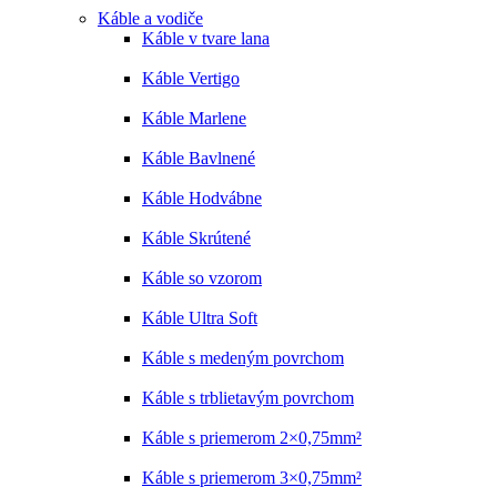
Káble a vodiče
Káble v tvare lana
Káble Vertigo
Káble Marlene
Káble Bavlnené
Káble Hodvábne
Káble Skrútené
Káble so vzorom
Káble Ultra Soft
Káble s medeným povrchom
Káble s trblietavým povrchom
Káble s priemerom 2×0,75mm²
Káble s priemerom 3×0,75mm²