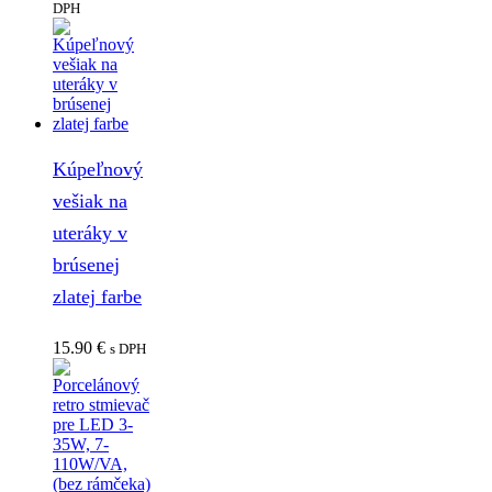
DPH
Kúpeľnový
vešiak na
uteráky v
brúsenej
zlatej farbe
15.90
€
s DPH