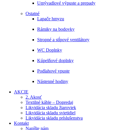
Umývadlové výpuste a prepady
Ostatné
Lapače hmyzu
Rámiky na bodovky
Stropné a stĺpové ventilátory
WC Doplnky
Kúpelňové doplnky
Podlahové vpuste
Nástenné hodiny
AKCIE
2. Akosť
Textilné káble – Dopredaj
Likvidácia skladu žiaroviek
Likvidácia skladu svietidiel
Likvidácia skladu príslušenstva
Kontakt
Napíšte nám