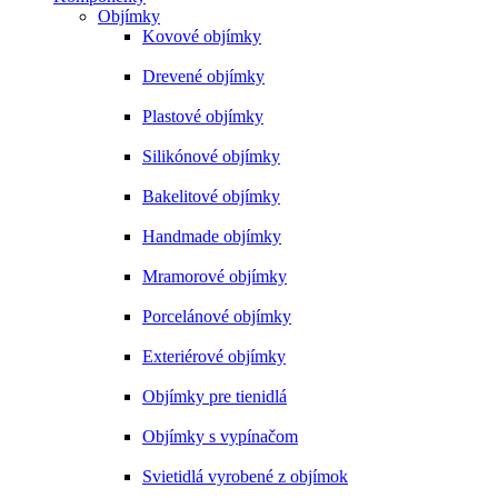
Objímky
Kovové objímky
Drevené objímky
Plastové objímky
Silikónové objímky
Bakelitové objímky
Handmade objímky
Mramorové objímky
Porcelánové objímky
Exteriérové objímky
Objímky pre tienidlá
Objímky s vypínačom
Svietidlá vyrobené z objímok