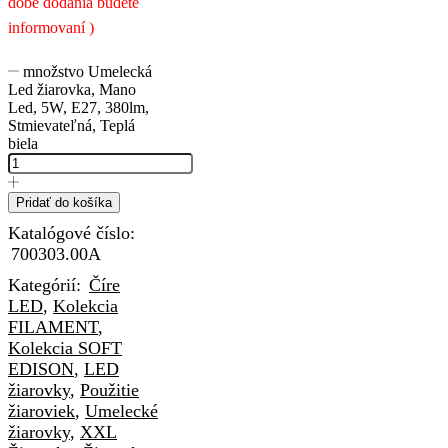
dobe dodania budete
informovaní )
množstvo Umelecká
Led žiarovka, Mano
Led, 5W, E27, 380lm,
Stmievateľná, Teplá
biela
Pridať do košíka
Katalógové číslo:
700303.00A
Kategórií:
Číre
LED
,
Kolekcia
FILAMENT
,
Kolekcia SOFT
EDISON
,
LED
žiarovky
,
Použitie
žiaroviek
,
Umelecké
žiarovky
,
XXL