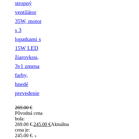
stropný
ventilátor
35W, motor
s 3
lopatkami s
15W LED
žiarovkou,
3v1 zmena
farby,
hnedé
prevedenie
269.00
€
Pôvodná cena
bola:
269.00 €.
245.00
€
Aktuálna
cena je:
245.00 €.
s