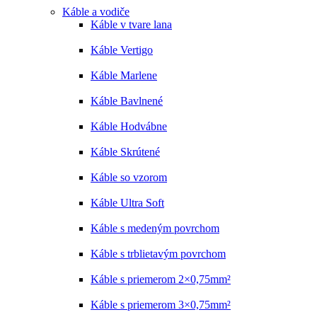
Káble a vodiče
Káble v tvare lana
Káble Vertigo
Káble Marlene
Káble Bavlnené
Káble Hodvábne
Káble Skrútené
Káble so vzorom
Káble Ultra Soft
Káble s medeným povrchom
Káble s trblietavým povrchom
Káble s priemerom 2×0,75mm²
Káble s priemerom 3×0,75mm²