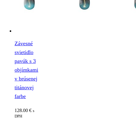
Závesné
svietidlo
pavúk s 3
objímkami
v brúsenej
titánovej
farbe
128.00
€
s
DPH