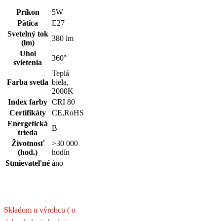
Príkon
5W
Pätica
E27
Svetelný tok
380 lm
(lm)
Uhol
360°
svietenia
Teplá
Farba svetla
biela,
2000K
Index farby
CRI 80
Certifikáty
CE,RoHS
Energetická
B
trieda
Životnosť
>30 000
(hod.)
hodín
Stmievateľné
áno
Skladom u výrobcu ( o