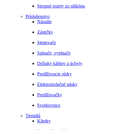
Stropné rozety zo silikónu
Príslušenstvo
Náradie
Zástrčky
Stmievače
Spínače, vypínače
Držiaky káblov a úchyty
Predlžovacie rúrky
Elektroizolačné pásky
Predlžovačky
Svorkovnice
Tienidlá
Klietky