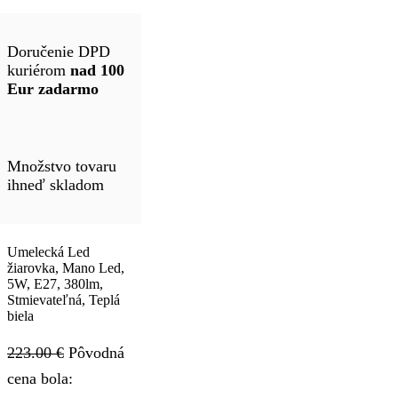
Doručenie DPD
kuriérom
nad 100
Eur zadarmo
Množstvo tovaru
ihneď skladom
Umelecká Led
žiarovka, Mano Led,
5W, E27, 380lm,
Stmievateľná, Teplá
biela
223.00
€
Pôvodná
cena bola: