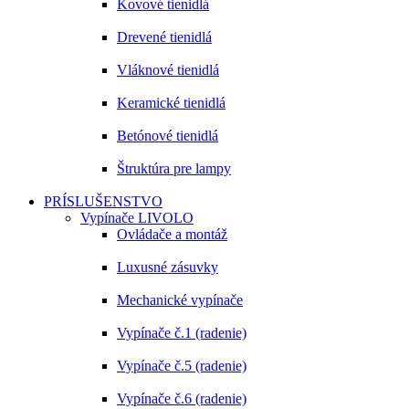
Kovové tienidlá
Drevené tienidlá
Vláknové tienidlá
Keramické tienidlá
Betónové tienidlá
Štruktúra pre lampy
PRÍSLUŠENSTVO
Vypínače LIVOLO
Ovládače a montáž
Luxusné zásuvky
Mechanické vypínače
Vypínače č.1 (radenie)
Vypínače č.5 (radenie)
Vypínače č.6 (radenie)