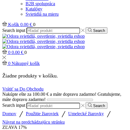
B2B spolupráca
Katalógy
Svietidlá na mieru
Košík
0.00
€
0
Search input
Search
0
0.00
€
0
0
Nákupný košík
Žiadne produkty v košíku.
Vrátiť sa Do Obchodu
Nakúpte ešte za
100.00
€
a máte dopravu zadarmo!
Gratulujeme,
máte dopravu zadarmo!
Search input
Search
/
/
/
Domov
Použitie žiaroviek
Umelecké žiarovky
Návrat na predchádzajúcu stránku
ZĽAVA
17%