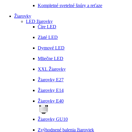
Kompletné svetelné šnúry a reťaze
Žiarovky
LED žiarovky
Číre LED
Zlaté LED
Dymové LED
Mliečne LED
XXL Žiarovky
Žiarovky E27
Žiarovky E14
Žiarovky E40
Žiarovky GU10
Zvýhodnené balenia žiaroviek