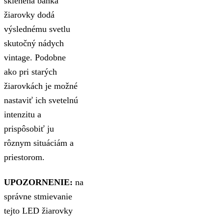
sklenená banka
žiarovky dodá
výslednému svetlu
skutočný nádych
vintage. Podobne
ako pri starých
žiarovkách je možné
nastaviť ich svetelnú
intenzitu a
prispôsobiť ju
rôznym situáciám a
priestorom.
UPOZORNENIE:
na
správne stmievanie
tejto LED žiarovky