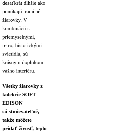
desaťkrát dlhšie ako
ponúkajú tradičné
žiarovky. V
kombinácii s
priemyselnými,
retro, historickými
svietidla, sú
krásnym doplnkom
vášho interiéru.
Všetky žiarovky z
kolekcie SOFT
EDISON
sú stmievateľné,
takže môžete
pridať živosť, teplo