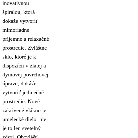
inovatívnou
špirálou, ktorá
dokáže vytvoriť
mimoriadne
príjemné a relaxačné
prostredie. Zvláštne
sklo, ktoré je k
dispozícii v zlatej a
dymovej povrchovej
úprave, dokáže
vytvoriť jedinečné
prostredie. Nové
zakrivené vlákno je
umelecké dielo, nie
je to len svetelný
zdroj. Obzvlášť