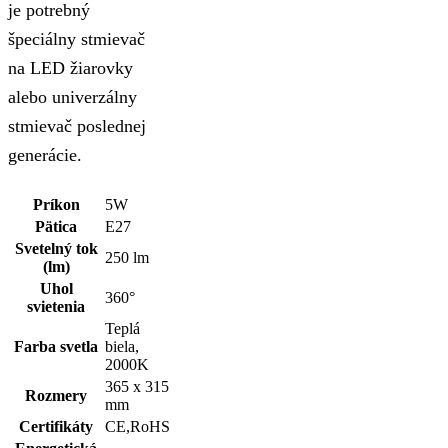
je potrebný
špeciálny stmievač
na LED žiarovky
alebo univerzálny
stmievač poslednej
generácie.
Príkon
5W
Pätica
E27
Svetelný tok
250 lm
(lm)
Uhol
360°
svietenia
Teplá
Farba svetla
biela,
2000K
365 x 315
Rozmery
mm
Certifikáty
CE,RoHS