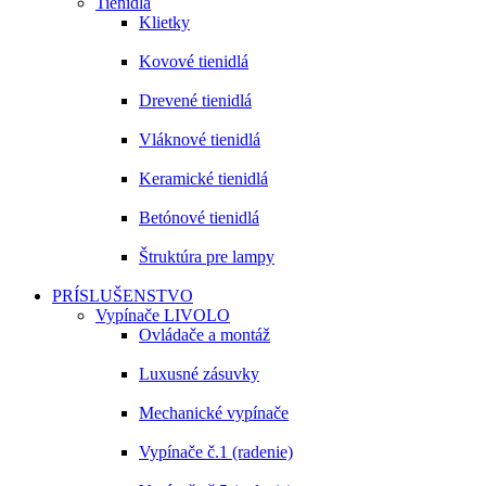
Tienidlá
Klietky
Kovové tienidlá
Drevené tienidlá
Vláknové tienidlá
Keramické tienidlá
Betónové tienidlá
Štruktúra pre lampy
PRÍSLUŠENSTVO
Vypínače LIVOLO
Ovládače a montáž
Luxusné zásuvky
Mechanické vypínače
Vypínače č.1 (radenie)