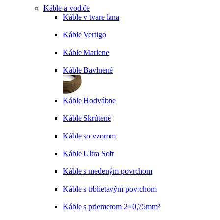
Káble a vodiče
Káble v tvare lana
Káble Vertigo
Káble Marlene
Káble Bavlnené
Káble Hodvábne
Káble Skrútené
Káble so vzorom
Káble Ultra Soft
Káble s medeným povrchom
Káble s trblietavým povrchom
Káble s priemerom 2×0,75mm²