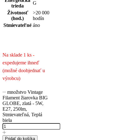
Energetická
G
trieda
Životnosť
>20 000
(hod.)
hodín
Stmievateľné
áno
Na sklade 1 ks -
expedujeme ihneď
(možné doobjednať u
výrobcu)
množstvo Vintage
Filament žiarovka BIG
GLOBE, zlatá - 5W,
E27, 250lm,
Stmievateľná, Teplá
biela
Pridať do košíka