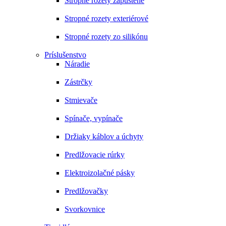
Stropné rozety zapustené
Stropné rozety exteriérové
Stropné rozety zo silikónu
Príslušenstvo
Náradie
Zástrčky
Stmievače
Spínače, vypínače
Držiaky káblov a úchyty
Predlžovacie rúrky
Elektroizolačné pásky
Predlžovačky
Svorkovnice