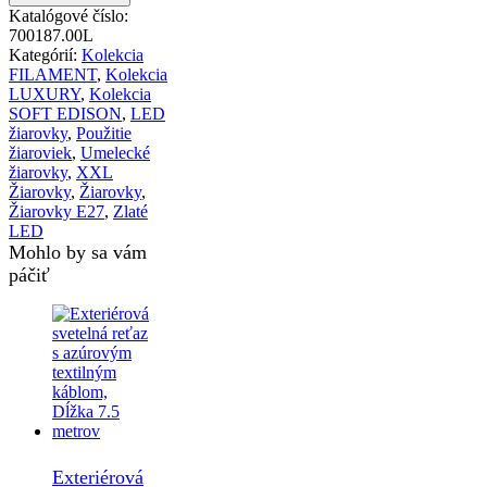
Katalógové číslo:
700187.00L
Kategórií:
Kolekcia
FILAMENT
,
Kolekcia
LUXURY
,
Kolekcia
SOFT EDISON
,
LED
žiarovky
,
Použitie
žiaroviek
,
Umelecké
žiarovky
,
XXL
Žiarovky
,
Žiarovky
,
Žiarovky E27
,
Zlaté
LED
Mohlo by sa vám
páčiť
Exteriérová