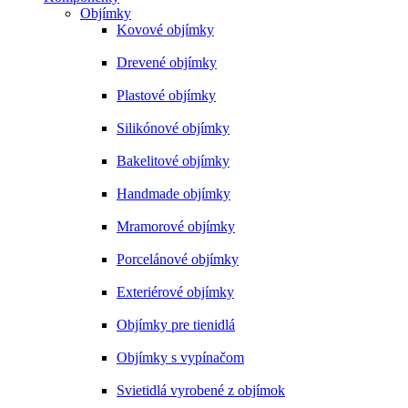
Objímky
Kovové objímky
Drevené objímky
Plastové objímky
Silikónové objímky
Bakelitové objímky
Handmade objímky
Mramorové objímky
Porcelánové objímky
Exteriérové objímky
Objímky pre tienidlá
Objímky s vypínačom
Svietidlá vyrobené z objímok