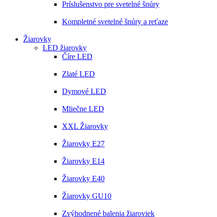
Príslušenstvo pre svetelné šnúry
Kompletné svetelné šnúry a reťaze
Žiarovky
LED žiarovky
Číre LED
Zlaté LED
Dymové LED
Mliečne LED
XXL Žiarovky
Žiarovky E27
Žiarovky E14
Žiarovky E40
Žiarovky GU10
Zvýhodnené balenia žiaroviek