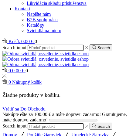
Likvidácia skladu príslušenstva
Kontakt
Napíšte nám
B2B spolupráca
Katalógy
Svietidlá na mieru
Košík
0.00
€
0
Search input
Search
0
0.00
€
0
0
Nákupný košík
Žiadne produkty v košíku.
Vrátiť sa Do Obchodu
Nakúpte ešte za
100.00
€
a máte dopravu zadarmo!
Gratulujeme,
máte dopravu zadarmo!
Search input
Search
/
/
/
Domov
Použitie žiaroviek
Umelecké žiarovky