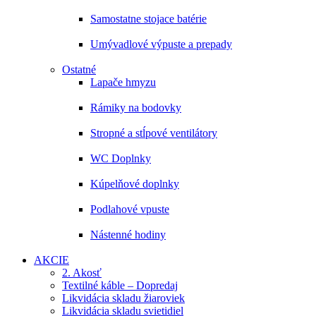
Samostatne stojace batérie
Umývadlové výpuste a prepady
Ostatné
Lapače hmyzu
Rámiky na bodovky
Stropné a stĺpové ventilátory
WC Doplnky
Kúpelňové doplnky
Podlahové vpuste
Nástenné hodiny
AKCIE
2. Akosť
Textilné káble – Dopredaj
Likvidácia skladu žiaroviek
Likvidácia skladu svietidiel