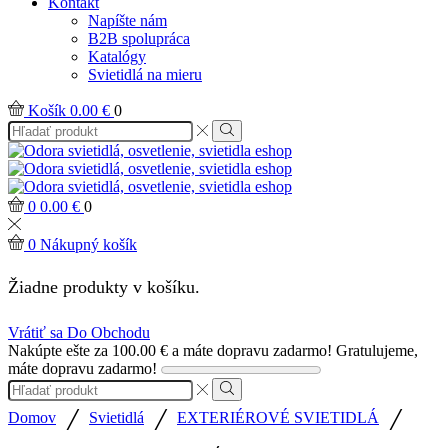
Kontakt
Napíšte nám
B2B spolupráca
Katalógy
Svietidlá na mieru
Košík
0.00
€
0
Search
input
Search
0
0.00
€
0
0
Nákupný košík
Žiadne produkty v košíku.
Vrátiť sa Do Obchodu
Nakúpte ešte za
100.00
€
a máte dopravu zadarmo!
Gratulujeme,
máte dopravu zadarmo!
Search
input
Search
/
/
/
Domov
Svietidlá
EXTERIÉROVÉ SVIETIDLÁ