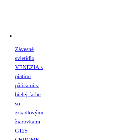
Závesné
svietidlo
VENEZIA s
piatimi
päticami v
bielej farbe
so
zrkadlovými
žiarovkami
G125
CHROME