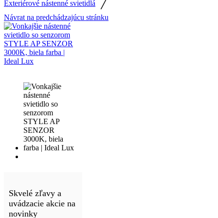
/
Exteriérové nástenné svietidlá
Návrat na predchádzajúcu stránku
Skvelé zľavy a
uvádzacie akcie na
novinky