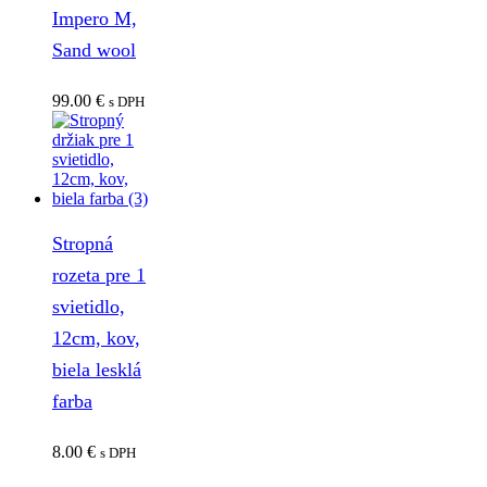
Impero M,
Sand wool
99.00
€
s DPH
Stropná
rozeta pre 1
svietidlo,
12cm, kov,
biela lesklá
farba
8.00
€
s DPH