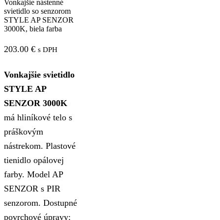
Vonkajšie nástenné
svietidlo so senzorom
STYLE AP SENZOR
3000K, biela farba
203.00
€
s DPH
Vonkajšie svietidlo
STYLE AP
SENZOR 3000K
má hliníkové telo s
práškovým
nástrekom. Plastové
tienidlo opálovej
farby. Model AP
SENZOR s PIR
senzorom. Dostupné
povrchové úpravy: