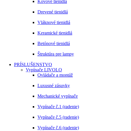
Kovové tienidlá
Drevené tienidlá
Vláknové tienidlá
Keramické tienidlá
Betónové tienidlá
Štruktúra pre lampy
PRÍSLUŠENSTVO
Vypínače LIVOLO
Ovládače a montáž
Luxusné zásuvky
Mechanické vypínače
Vypínače č.1 (radenie)
Vypínače č.5 (radenie)
Vypínače č.6 (radenie)