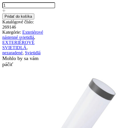
Vonkajšie
nástenné
svietidlo
Pridať do košíka
so
Katalógové číslo:
senzorom
269146
STYLE
Kategórie:
Exteriérové
AP
nástenné svietidlá
,
SENZOR
EXTERIÉROVÉ
3000K,
SVIETIDLÁ
,
biela
nezaradené
,
Svietidlá
farba
Mohlo by sa vám
páčiť