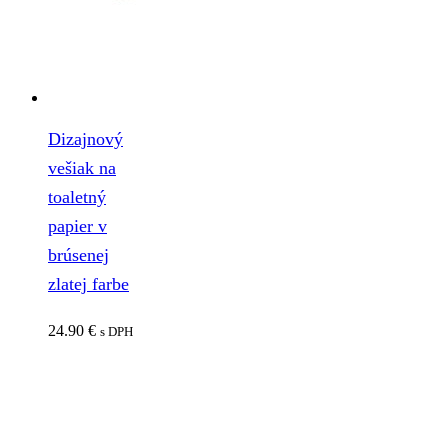
Dizajnový
vešiak na
toaletný
papier v
brúsenej
zlatej farbe
24.90
€
s DPH