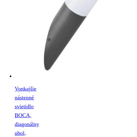
Vonkajšie
nástenné
svietidlo
BOCA,
diagonálny
uhol,