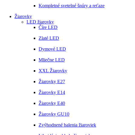
Kompletné svetelné šnúry a reťaze
Žiarovky
LED žiarovky
Číre LED
Zlaté LED
Dymové LED
Mliečne LED
XXL Žiarovky
Žiarovky E27
Žiarovky E14
Žiarovky E40
Žiarovky GU10
Zvýhodnené balenia žiaroviek