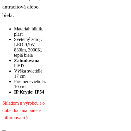
antracitová alebo
biela.
Materiál: hliník,
plast
Svetelný zdroj:
LED 9,5W,
830lm, 3000K,
teplá biela
Zabudovaná
LED
Výška svietidla:
17 cm
Priemer svietidla:
10 cm
IP Krytie: IP54
Skladom u výrobcu ( o
dobe dodania budete
informovaní )
množstvo