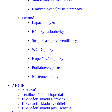
Samostatne stojace batérie
Umývadlové výpuste a prepady
Ostatné
Lapače hmyzu
Rámiky na bodovky
Stropné a stĺpové ventilátory
WC Doplnky
Kúpelňové doplnky
Podlahové vpuste
Nástenné hodiny
AKCIE
2. Akosť
Textilné káble – Dopredaj
Likvidácia skladu žiaroviek
Likvidácia skladu svietidiel
Likvidácia skladu príslušenstva