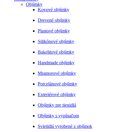
Objímky
Kovové objímky
Drevené objímky
Plastové objímky
Silikónové objímky
Bakelitové objímky
Handmade objímky
Mramorové objímky
Porcelánové objímky
Exteriérové objímky
Objímky pre tienidlá
Objímky s vypínačom
Svietidlá vyrobené z objímok