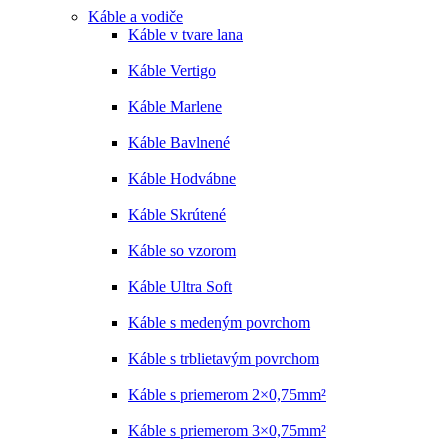
Káble a vodiče
Káble v tvare lana
Káble Vertigo
Káble Marlene
Káble Bavlnené
Káble Hodvábne
Káble Skrútené
Káble so vzorom
Káble Ultra Soft
Káble s medeným povrchom
Káble s trblietavým povrchom
Káble s priemerom 2×0,75mm²
Káble s priemerom 3×0,75mm²