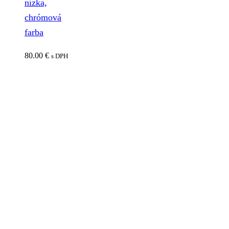
nízka,
chrómová
farba
80.00
€
s DPH