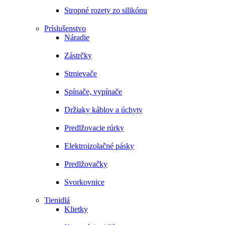
Stropné rozety zo silikónu
Príslušenstvo
Náradie
Zástrčky
Stmievače
Spínače, vypínače
Držiaky káblov a úchyty
Predlžovacie rúrky
Elektroizolačné pásky
Predlžovačky
Svorkovnice
Tienidlá
Klietky