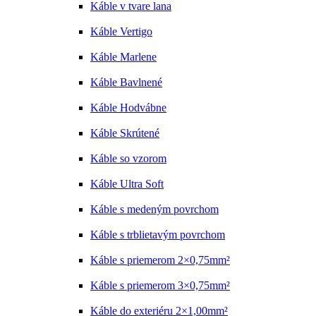
Káble v tvare lana
Káble Vertigo
Káble Marlene
Káble Bavlnené
Káble Hodvábne
Káble Skrútené
Káble so vzorom
Káble Ultra Soft
Káble s medeným povrchom
Káble s trblietavým povrchom
Káble s priemerom 2×0,75mm²
Káble s priemerom 3×0,75mm²
Káble do exteriéru 2×1,00mm²