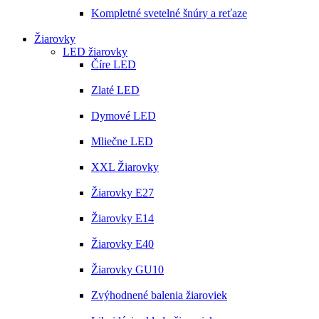
Kompletné svetelné šnúry a reťaze
Žiarovky
LED žiarovky
Číre LED
Zlaté LED
Dymové LED
Mliečne LED
XXL Žiarovky
Žiarovky E27
Žiarovky E14
Žiarovky E40
Žiarovky GU10
Zvýhodnené balenia žiaroviek