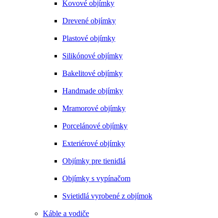
Kovové objímky
Drevené objímky
Plastové objímky
Silikónové objímky
Bakelitové objímky
Handmade objímky
Mramorové objímky
Porcelánové objímky
Exteriérové objímky
Objímky pre tienidlá
Objímky s vypínačom
Svietidlá vyrobené z objímok
Káble a vodiče