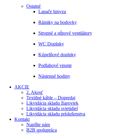
Ostatné
Lapače hmyzu
Rámiky na bodovky
Stropné a stĺpové ventilátory
WC Doplnky
Kúpelňové doplnky
Podlahové vpuste
Nástenné hodiny
AKCIE
2. Akosť
Textilné káble – Dopredaj
Likvidácia skladu žiaroviek
Likvidácia skladu svietidiel
Likvidácia skladu príslušenstva
Kontakt
Napíšte nám
B2B spolupráca