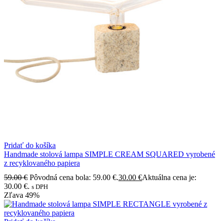
Pridať do košíka
Handmade stolová lampa SIMPLE CREAM SQUARED vyrobené
z recyklovaného papiera
59.00
€
Pôvodná cena bola: 59.00 €.
30.00
€
Aktuálna cena je:
30.00 €.
s DPH
Zľava
49%