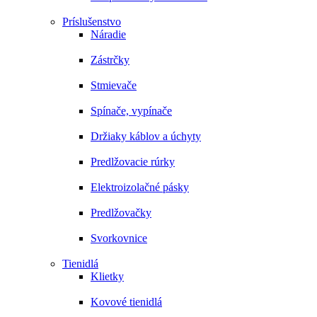
Príslušenstvo
Náradie
Zástrčky
Stmievače
Spínače, vypínače
Držiaky káblov a úchyty
Predlžovacie rúrky
Elektroizolačné pásky
Predlžovačky
Svorkovnice
Tienidlá
Klietky
Kovové tienidlá