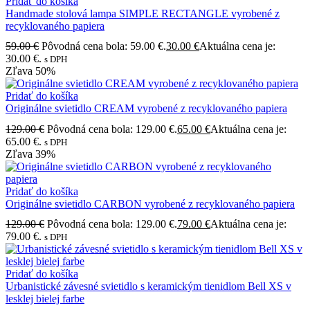
Pridať do košíka
Handmade stolová lampa SIMPLE RECTANGLE vyrobené z
recyklovaného papiera
59.00
€
Pôvodná cena bola: 59.00 €.
30.00
€
Aktuálna cena je:
30.00 €.
s DPH
Zľava
50%
Pridať do košíka
Originálne svietidlo CREAM vyrobené z recyklovaného papiera
129.00
€
Pôvodná cena bola: 129.00 €.
65.00
€
Aktuálna cena je:
65.00 €.
s DPH
Zľava
39%
Pridať do košíka
Originálne svietidlo CARBON vyrobené z recyklovaného papiera
129.00
€
Pôvodná cena bola: 129.00 €.
79.00
€
Aktuálna cena je:
79.00 €.
s DPH
Pridať do košíka
Urbanistické závesné svietidlo s keramickým tienidlom Bell XS v
lesklej bielej farbe