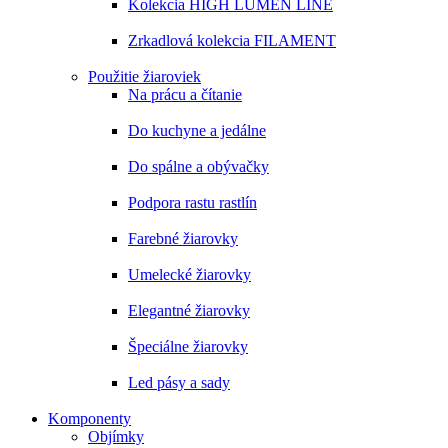
Kolekcia HIGH LUMEN LINE
Zrkadlová kolekcia FILAMENT
Použitie žiaroviek
Na prácu a čítanie
Do kuchyne a jedálne
Do spálne a obývačky
Podpora rastu rastlín
Farebné žiarovky
Umelecké žiarovky
Elegantné žiarovky
Špeciálne žiarovky
Led pásy a sady
Komponenty
Objímky