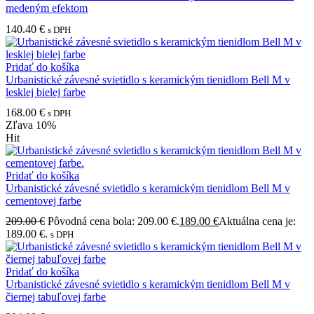
medeným efektom
140.40
€
s DPH
Pridať do košíka
Urbanistické závesné svietidlo s keramickým tienidlom Bell M v
lesklej bielej farbe
168.00
€
s DPH
Zľava
10%
Hit
Pridať do košíka
Urbanistické závesné svietidlo s keramickým tienidlom Bell M v
cementovej farbe
209.00
€
Pôvodná cena bola: 209.00 €.
189.00
€
Aktuálna cena je:
189.00 €.
s DPH
Pridať do košíka
Urbanistické závesné svietidlo s keramickým tienidlom Bell M v
čiernej tabuľovej farbe