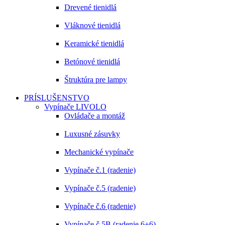
Drevené tienidlá
Vláknové tienidlá
Keramické tienidlá
Betónové tienidlá
Štruktúra pre lampy
PRÍSLUŠENSTVO
Vypínače LIVOLO
Ovládače a montáž
Luxusné zásuvky
Mechanické vypínače
Vypínače č.1 (radenie)
Vypínače č.5 (radenie)
Vypínače č.6 (radenie)
Vypínače č.5B (radenie 6+6)