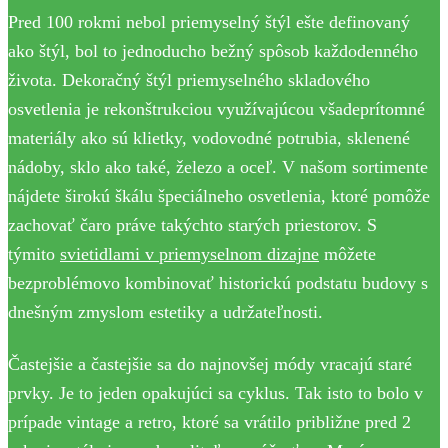
Pred 100 rokmi nebol priemyselný štýl ešte definovaný
ako štýl, bol to jednoducho bežný spôsob každodenného
života. Dekoračný štýl priemyselného skladového
osvetlenia je rekonštrukciou využívajúcou všadeprítomné
materiály ako sú klietky, vodovodné potrubia, sklenené
nádoby, sklo ako také, železo a oceľ. V našom sortimente
nájdete širokú škálu špeciálneho osvetlenia, ktoré pomôže
zachovať čaro práve takýchto starých priestorov. S
týmito
svietidlami v priemyselnom dizajne
môžete
bezproblémovo kombinovať historickú podstatu budovy s
dnešným zmyslom estetiky a udržateľnosti.
Častejšie a častejšie sa do najnovšej módy vracajú staré
prvky. Je to jeden opakujúci sa cyklus. Tak isto to bolo v
prípade vintage a retro, ktoré sa vrátilo približne pred 2