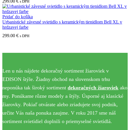
299.00
€
s DPH
Pridať do košíka
Urbanistické závesné svietidlo s keramickým tienidlom Bell XL v
hrdzavej farbe
299.00
€
s DPH
Len u nás nájdete dekoračný sortiment žiaroviek v
EDISON štýle. Žiadny obchod na slovenskom trhu
neponúka tak široký sortiment
dekoračných žiaroviek
ako
my. Ponúkame rôzne modely a štýly. Úsporné aj klasické
žiarovky. Pokiaľ otvárate alebo zriadujete svoj podnik,
určite Vás naša ponuka zaujme. V roku 2017 sme náš
sortiment svietidiel doplnili o priemyselné svietidlá.