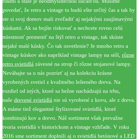
rokmi a stále je neodmysliteľnou súčasťou. Musíme
povedať, že retro a vintage tu budú ešte určitý čas a tak by
ste si svoj domov mali zveľadiť aj nejakými zaujímavými
kúskami. Ak sa bojíte riskovať a nechcete rovno celú
miestnosť premeniť na štýl retro a vintage, tak skúste
nejaké malé kúsky. Čo tak osvetlenie? Je mnoho retro a
vintage kúskov ako napríklad vintage lampy na stôl,
rôzne
retro svietidlá
závesné na strop či rôzne stojanové lampy.
Neváhajte sa u nás pozrieť aj na kolekciu krásne
vyrobených svetiel z kvalitného lešteného dreva. Na
rozdiel od iných, ktoré sa bežne nachádzajú na trhu,
naše
drevené svietidlá
nie sú vyrobené z kovu, ale z dreva.
A máme tiež elegantné štylizované svietidlá, ktoré
kombinujú kov a drevo. Náš sortiment však prevažne
tvoria svietidlá v historickom a vintage vzhľade. V roku
2016 sme sortiment doplnili aj o svietidlá betónové a LED