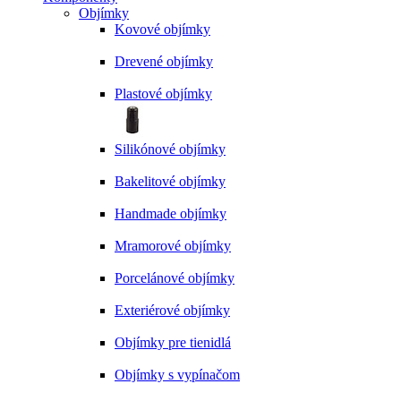
Objímky
Kovové objímky
Drevené objímky
Plastové objímky
Silikónové objímky
Bakelitové objímky
Handmade objímky
Mramorové objímky
Porcelánové objímky
Exteriérové objímky
Objímky pre tienidlá
Objímky s vypínačom