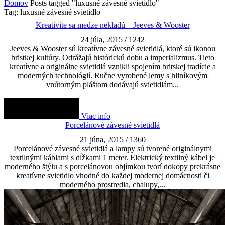
Domov
Posts tagged "luxusné závesné svietidlo"
Tag: luxusné závesné svietidlo
Kreativite sa medze nekladú – Jeeves & Wooster
24 júla, 2015
/
1242
Jeeves & Wooster sú kreatívne závesné svietidlá, ktoré sú ikonou
bristkej kultúry. Odrážajú histórickú dobu a imperializmus. Tieto
kreatívne a originálne svietidlá vznikli spojením britskej tradície a
moderných technológií. Ručne vyrobené lemy s hliníkovým
vnútorným pláštom dodávajú svietidlám...
Viac info
Porcelánové závesné svietidlá
21 júna, 2015
/
1360
Porcelánové závesné svietidlá a lampy sú tvorené originálnymi
textilnými káblami s dĺžkami 1 meter. Elektrický textilný kábel je
moderného štýlu a s porcelánovou objímkou tvorí dokopy prekrásne
kreatívne svietidlo vhodné do každej modernej domácnosti či
moderného prostredia, chalupy,...