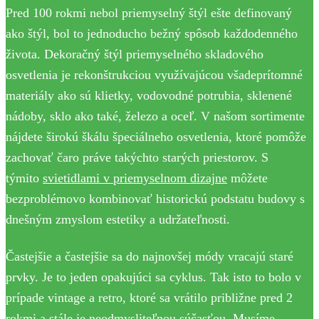
Pred 100 rokmi nebol priemyselný štýl ešte definovaný
ako štýl, bol to jednoducho bežný spôsob každodenného
života. Dekoračný štýl priemyselného skladového
osvetlenia je rekonštrukciou využívajúcou všadeprítomné
materiály ako sú klietky, vodovodné potrubia, sklenené
nádoby, sklo ako také, železo a oceľ. V našom sortimente
nájdete širokú škálu špeciálneho osvetlenia, ktoré pomôže
zachovať čaro práve takýchto starých priestorov. S
týmito
svietidlami v priemyselnom dizajne
môžete
bezproblémovo kombinovať historickú podstatu budovy s
dnešným zmyslom estetiky a udržateľnosti.
Častejšie a častejšie sa do najnovšej módy vracajú staré
prvky. Je to jeden opakujúci sa cyklus. Tak isto to bolo v
prípade vintage a retro, ktoré sa vrátilo približne pred 2
rokmi a stále je neodmysliteľnou súčasťou. Musíme