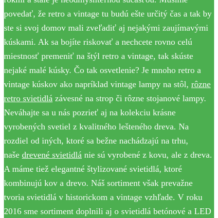
povedať, že retro a vintage tu budú ešte určitý čas a tak by
ste si svoj domov mali zveľadiť aj nejakými zaujímavými
kúskami. Ak sa bojíte riskovať a nechcete rovno celú
miestnosť premeniť na štýl retro a vintage, tak skúste
nejaké malé kúsky. Čo tak osvetlenie? Je mnoho retro a
vintage kúskov ako napríklad vintage lampy na stôl,
rôzne
retro svietidlá
závesné na strop či rôzne stojanové lampy.
Neváhajte sa u nás pozrieť aj na kolekciu krásne
vyrobených svetiel z kvalitného lešteného dreva. Na
rozdiel od iných, ktoré sa bežne nachádzajú na trhu,
naše
drevené svietidlá
nie sú vyrobené z kovu, ale z dreva.
A máme tiež elegantné štylizované svietidlá, ktoré
kombinujú kov a drevo. Náš sortiment však prevažne
tvoria svietidlá v historickom a vintage vzhľade. V roku
2016 sme sortiment doplnili aj o svietidlá betónové a LED