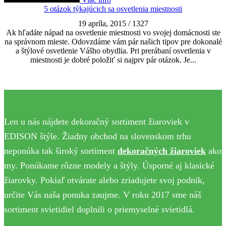
5 otázok týkajúcich sa osvetlenia miestnosti
19 apríla, 2015
/
1327
Ak hľadáte nápad na osvetlenie miestnosti vo svojej domácnosti ste
na správnom mieste. Odovzdáme vám pár našich tipov pre dokonalé
a štýlové osvetlenie Vášho obydlia. Pri prerábaní osvetlenia v
miestnosti je dobré položiť si najprv pár otázok. Je...
Len u nás nájdete dekoračný sortiment žiaroviek v
EDISON štýle. Žiadny obchod na slovenskom trhu
neponúka tak široký sortiment
dekoračných žiaroviek
ako
my. Ponúkame rôzne modely a štýly. Úsporné aj klasické
žiarovky. Pokiaľ otvárate alebo zriadujete svoj podnik,
určite Vás naša ponuka zaujme. V roku 2017 sme náš
sortiment svietidiel doplnili o priemyselné svietidlá.