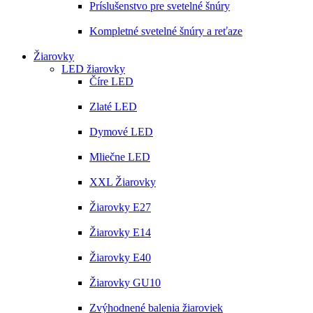
Príslušenstvo pre svetelné šnúry
Kompletné svetelné šnúry a reťaze
Žiarovky
LED žiarovky
Číre LED
Zlaté LED
Dymové LED
Mliečne LED
XXL Žiarovky
Žiarovky E27
Žiarovky E14
Žiarovky E40
Žiarovky GU10
Zvýhodnené balenia žiaroviek