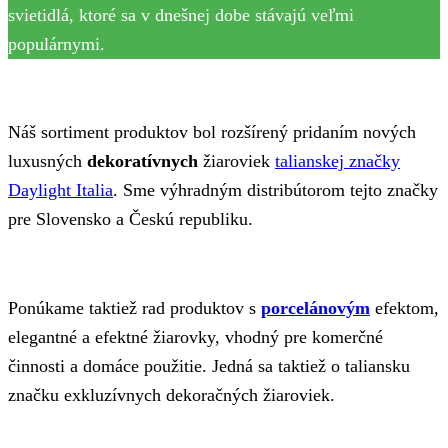
svietidlá, ktoré sa v dnešnej dobe stávajú veľmi
populárnymi.
Náš sortiment produktov bol rozšírený pridaním nových
luxusných
dekoratívnych
žiaroviek
talianskej značky
Daylight Italia
. Sme výhradným distribútorom tejto značky
pre Slovensko a Českú republiku.
Ponúkame taktiež rad produktov s
porcelánovým
efektom,
elegantné a efektné žiarovky, vhodný pre komerčné
činnosti a domáce použitie. Jedná sa taktiež o taliansku
značku exkluzívnych dekoračných žiaroviek.