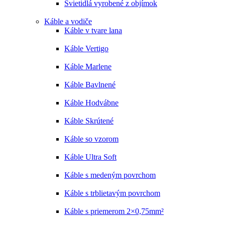
Svietidlá vyrobené z objímok
Káble a vodiče
Káble v tvare lana
Káble Vertigo
Káble Marlene
Káble Bavlnené
Káble Hodvábne
Káble Skrútené
Káble so vzorom
Káble Ultra Soft
Káble s medeným povrchom
Káble s trblietavým povrchom
Káble s priemerom 2×0,75mm²