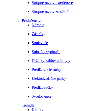
Stropné rozety exteriérové
Stropné rozety zo silikónu
Príslušenstvo
Náradie
Zástrčky
Stmievače
Spínače, vypínače
Držiaky káblov a úchyty
Predlžovacie rúrky
Elektroizolačné pásky
Predlžovačky
Svorkovnice
Tienidlá
Klietky