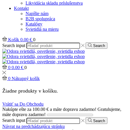
Likvidácia skladu príslušenstva
Kontakt
Napíšte nám
B2B spolupráca
Katalógy
Svietidlá na mieru
Košík
0.00
€
0
Search input
Search
0
0.00
€
0
0
Nákupný košík
Žiadne produkty v košíku.
Vrátiť sa Do Obchodu
Nakúpte ešte za
100.00
€
a máte dopravu zadarmo!
Gratulujeme,
máte dopravu zadarmo!
Search input
Search
Návrat na predchádzajúcu stránku