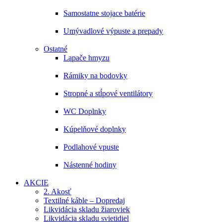
Samostatne stojace batérie
Umývadlové výpuste a prepady
Ostatné
Lapače hmyzu
Rámiky na bodovky
Stropné a stĺpové ventilátory
WC Doplnky
Kúpelňové doplnky
Podlahové vpuste
Nástenné hodiny
AKCIE
2. Akosť
Textilné káble – Dopredaj
Likvidácia skladu žiaroviek
Likvidácia skladu svietidiel