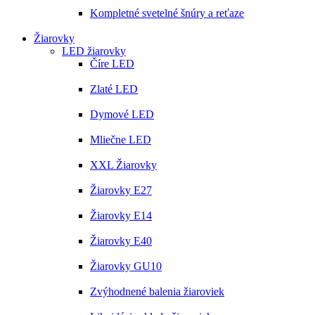
Kompletné svetelné šnúry a reťaze
Žiarovky
LED žiarovky
Číre LED
Zlaté LED
Dymové LED
Mliečne LED
XXL Žiarovky
Žiarovky E27
Žiarovky E14
Žiarovky E40
Žiarovky GU10
Zvýhodnené balenia žiaroviek