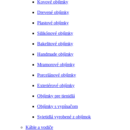
Kovové objímky
Drevené objímky
Plastové objímky
Silikónové objímky
Bakelitové objímky
Handmade objímky
Mramorové objímky
Porcelánové objímky
Exteriérové objímky
Objímky pre tienidlá
Objímky s vypínačom
Svietidlá vyrobené z objímok
Káble a vodiče