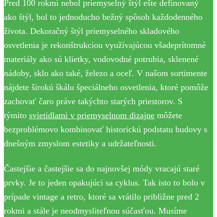
Pred 100 rokmi nebol priemyselný štýl ešte definovaný
ako štýl, bol to jednoducho bežný spôsob každodenného
života. Dekoračný štýl priemyselného skladového
osvetlenia je rekonštrukciou využívajúcou všadeprítomné
materiály ako sú klietky, vodovodné potrubia, sklenené
nádoby, sklo ako také, železo a oceľ. V našom sortimente
nájdete širokú škálu špeciálneho osvetlenia, ktoré pomôže
zachovať čaro práve takýchto starých priestorov. S
týmito
svietidlami v priemyselnom dizajne
môžete
bezproblémovo kombinovať historickú podstatu budovy s
dnešným zmyslom estetiky a udržateľnosti.
Častejšie a častejšie sa do najnovšej módy vracajú staré
prvky. Je to jeden opakujúci sa cyklus. Tak isto to bolo v
prípade vintage a retro, ktoré sa vrátilo približne pred 2
rokmi a stále je neodmysliteľnou súčasťou. Musíme