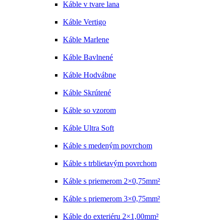
Káble v tvare lana
Káble Vertigo
Káble Marlene
Káble Bavlnené
Káble Hodvábne
Káble Skrútené
Káble so vzorom
Káble Ultra Soft
Káble s medeným povrchom
Káble s trblietavým povrchom
Káble s priemerom 2×0,75mm²
Káble s priemerom 3×0,75mm²
Káble do exteriéru 2×1,00mm²