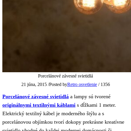
Porcelánové závesné svietidlá
21 júna, 2015
/
Posted by
Retro osvetlenie
/
1356
Porcelánové závesné svietidlá
a lampy sú tvorené
originálnymi textilnými káblami
s dĺžkami 1 meter.
Elektrický textilný kábel je moderného štýlu a s
porcelánovou objímkou tvorí dokopy prekrásne kreatívne
svietidlo vhodné do každej modernej domácnosti či