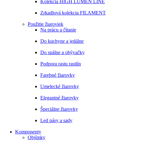
Kolekcia HIGH LUMEN LINE
Zrkadlová kolekcia FILAMENT
Použitie žiaroviek
Na prácu a čítanie
Do kuchyne a jedálne
Do spálne a obývačky
Podpora rastu rastlín
Farebné žiarovky
Umelecké žiarovky
Elegantné žiarovky
Špeciálne žiarovky
Led pásy a sady
Komponenty
Objímky