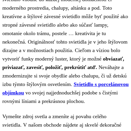
moderného prostredia, chalupy, altánku a pod. Toto
kreatívne a štýlové závesné svietidlo môže byť použité ako
stropné závesné svietidlo alebo ako súčasť lampy,
omotanie okolo trámu, postele … kreativita je tu
nekonečná. Originálnosť tohto svietidla je v jeho štýlovom
dizajne a v možnostiach použitia. Cieľom a víziou bolo
vytvoriť funky moderný luster, ktorý je možné
obviazať,
priviazať, zavesiť, položiť, prekrútiť atď.
Neváhajte a
zmodernizujte si svoje obydlie alebo chalupu, či už detskú
izbu týmto štýlovým osvetlením.
Svietidlo s porcelánovou
objímkou
vo svojej najjednoduchšej podobe s čistými
rovnými líniami a prekrásnou plochou.
Vymeňte zdroj svetla a zmeníte aj povahu celého
svietidla. V našom obchode nájdete aj skvelé dekoračné