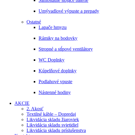
Samostatne stojace batérie
Umývadlové výpuste a prepady
Ostatné
Lapače hmyzu
Rámiky na bodovky
Stropné a stĺpové ventilátory
WC Doplnky
Kúpelňové doplnky
Podlahové vpuste
Nástenné hodiny
AKCIE
2. Akosť
Textilné káble – Dopredaj
Likvidácia skladu žiaroviek
Likvidácia skladu svietidiel
Likvidácia skladu príslušenstva