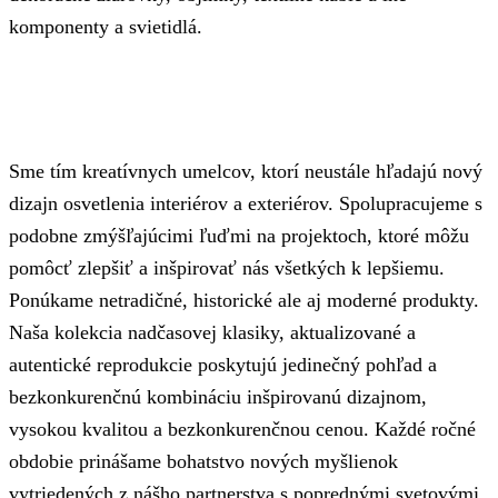
komponenty a svietidlá.
Sme tím kreatívnych umelcov, ktorí neustále hľadajú nový
dizajn osvetlenia interiérov a exteriérov. Spolupracujeme s
podobne zmýšľajúcimi ľuďmi na projektoch, ktoré môžu
pomôcť zlepšiť a inšpirovať nás všetkých k lepšiemu.
Ponúkame netradičné, historické ale aj moderné produkty.
Naša kolekcia nadčasovej klasiky, aktualizované a
autentické reprodukcie poskytujú jedinečný pohľad a
bezkonkurenčnú kombináciu inšpirovanú dizajnom,
vysokou kvalitou a bezkonkurenčnou cenou. Každé ročné
obdobie prinášame bohatstvo nových myšlienok
vytriedených z nášho partnerstva s poprednými svetovými