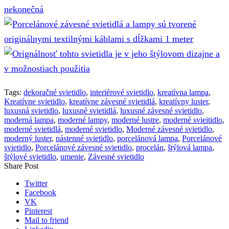
Tags:
dekoračné svietidlo
,
interiérové svietidlo
,
kreatívna lampa
,
Kreatívne svietidlo
,
kreatívne závesné svietidlá
,
kreatívny luster
,
luxusná svietidlo
,
luxusné svietidlá
,
luxusné závesné svietidlo
,
moderná lampa
,
moderné lampy
,
moderné lustre
,
moderné svieitidlo
,
moderné svietidlá
,
moderné svietidlo
,
Moderné závesné svietidlo
,
moderný luster
,
nástenné svietidlo
,
porcelánová lampa
,
Porcelánové
svietidlo
,
Porcelánové závesné svietidlo
,
procelán
,
štýlová lampa
,
štýlové svietidlo
,
umenie
,
Závesné svietidlo
Share Post
Twitter
Facebook
VK
Pinterest
Mail to friend