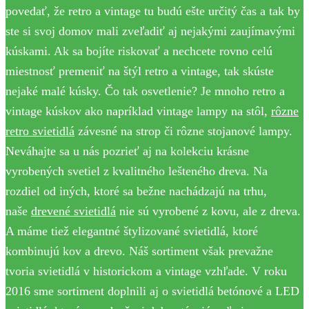
povedať, že retro a vintage tu budú ešte určitý čas a tak by
ste si svoj domov mali zveľadiť aj nejakými zaujímavými
kúskami. Ak sa bojíte riskovať a nechcete rovno celú
miestnosť premeniť na štýl retro a vintage, tak skúste
nejaké malé kúsky. Čo tak osvetlenie? Je mnoho retro a
vintage kúskov ako napríklad vintage lampy na stôl,
rôzne
retro svietidlá
závesné na strop či rôzne stojanové lampy.
Neváhajte sa u nás pozrieť aj na kolekciu krásne
vyrobených svetiel z kvalitného lešteného dreva. Na
rozdiel od iných, ktoré sa bežne nachádzajú na trhu,
naše
drevené svietidlá
nie sú vyrobené z kovu, ale z dreva.
A máme tiež elegantné štylizované svietidlá, ktoré
kombinujú kov a drevo. Náš sortiment však prevažne
tvoria svietidlá v historickom a vintage vzhľade. V roku
2016 sme sortiment doplnili aj o svietidlá betónové a LED