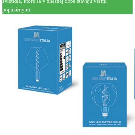
svietidlá, ktoré sa v dnešnej dobe stávajú veľmi
populárnymi.