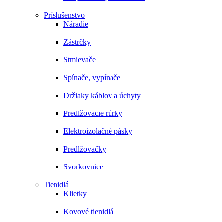
Príslušenstvo
Náradie
Zástrčky
Stmievače
Spínače, vypínače
Držiaky káblov a úchyty
Predlžovacie rúrky
Elektroizolačné pásky
Predlžovačky
Svorkovnice
Tienidlá
Klietky
Kovové tienidlá