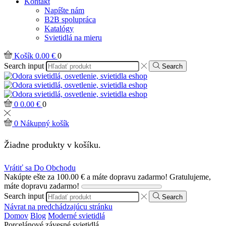
Kontakt
Napíšte nám
B2B spolupráca
Katalógy
Svietidlá na mieru
Košík
0.00
€
0
Search input
Search
0
0.00
€
0
0
Nákupný košík
Žiadne produkty v košíku.
Vrátiť sa Do Obchodu
Nakúpte ešte za
100.00
€
a máte dopravu zadarmo!
Gratulujeme,
máte dopravu zadarmo!
Search input
Search
Návrat na predchádzajúcu stránku
Domov
Blog
Moderné svietidlá
Porcelánové závesné svietidlá