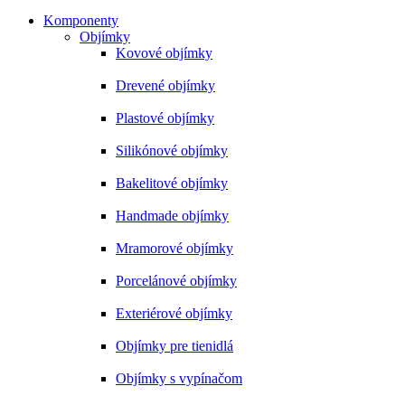
Komponenty
Objímky
Kovové objímky
Drevené objímky
Plastové objímky
Silikónové objímky
Bakelitové objímky
Handmade objímky
Mramorové objímky
Porcelánové objímky
Exteriérové objímky
Objímky pre tienidlá
Objímky s vypínačom