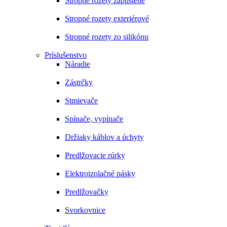
Stropné rozety zapustené
Stropné rozety exteriérové
Stropné rozety zo silikónu
Príslušenstvo
Náradie
Zástrčky
Stmievače
Spínače, vypínače
Držiaky káblov a úchyty
Predlžovacie rúrky
Elektroizolačné pásky
Predlžovačky
Svorkovnice