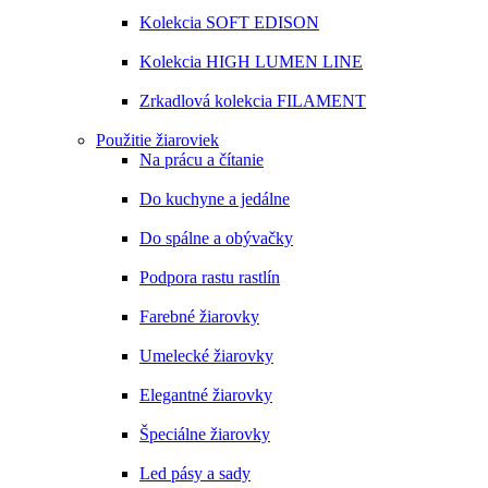
Kolekcia SOFT EDISON
Kolekcia HIGH LUMEN LINE
Zrkadlová kolekcia FILAMENT
Použitie žiaroviek
Na prácu a čítanie
Do kuchyne a jedálne
Do spálne a obývačky
Podpora rastu rastlín
Farebné žiarovky
Umelecké žiarovky
Elegantné žiarovky
Špeciálne žiarovky
Led pásy a sady