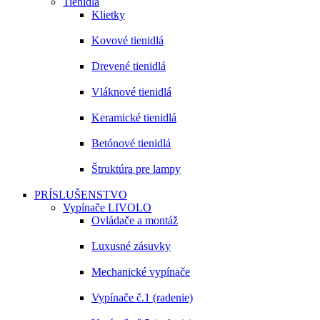
Tienidlá
Klietky
Kovové tienidlá
Drevené tienidlá
Vláknové tienidlá
Keramické tienidlá
Betónové tienidlá
Štruktúra pre lampy
PRÍSLUŠENSTVO
Vypínače LIVOLO
Ovládače a montáž
Luxusné zásuvky
Mechanické vypínače
Vypínače č.1 (radenie)