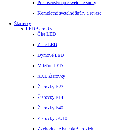
Príslušenstvo pre svetelné šnúry
Kompletné svetelné šnúry a reťaze
Žiarovky
LED žiarovky
Číre LED
Zlaté LED
Dymové LED
Mliečne LED
XXL Žiarovky
Žiarovky E27
Žiarovky E14
Žiarovky E40
Žiarovky GU10
Zvýhodnené balenia žiaroviek