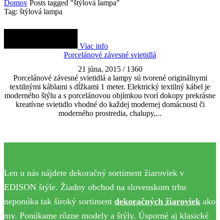
Domov
Posts tagged "štýlová lampa"
Tag: štýlová lampa
Viac info
Porcelánové závesné svietidlá
21 júna, 2015
/
1360
Porcelánové závesné svietidlá a lampy sú tvorené originálnymi
textilnými káblami s dĺžkami 1 meter. Elektrický textilný kábel je
moderného štýlu a s porcelánovou objímkou tvorí dokopy prekrásne
kreatívne svietidlo vhodné do každej modernej domácnosti či
moderného prostredia, chalupy,...
Len u nás nájdete dekoračný sortiment žiaroviek v
EDISON štýle. Žiadny obchod na slovenskom trhu
neponúka tak široký sortiment
dekoračných žiaroviek
ako
my. Ponúkame rôzne modely a štýly. Úsporné aj klasické