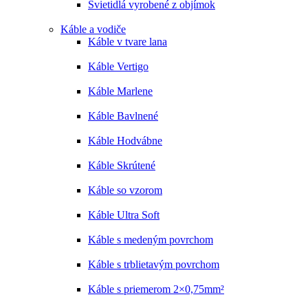
Svietidlá vyrobené z objímok
Káble a vodiče
Káble v tvare lana
Káble Vertigo
Káble Marlene
Káble Bavlnené
Káble Hodvábne
Káble Skrútené
Káble so vzorom
Káble Ultra Soft
Káble s medeným povrchom
Káble s trblietavým povrchom
Káble s priemerom 2×0,75mm²