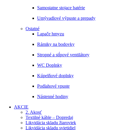
Samostatne stojace batérie
Umývadlové výpuste a prepady
Ostatné
Lapače hmyzu
Rámiky na bodovky
Stropné a stĺpové ventilátory
WC Doplnky
Kúpelňové doplnky
Podlahové vpuste
Nástenné hodiny
AKCIE
2. Akosť
Textilné káble – Dopredaj
Likvidácia skladu žiaroviek
Likvidácia skladu svietidiel