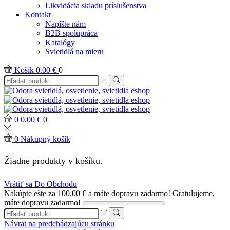
Likvidácia skladu príslušenstva
Kontakt
Napíšte nám
B2B spolupráca
Katalógy
Svietidlá na mieru
Košík
0.00
€
0
Search
input
Search
0
0.00
€
0
0
Nákupný košík
Žiadne produkty v košíku.
Vrátiť sa Do Obchodu
Nakúpte ešte za
100.00
€
a máte dopravu zadarmo!
Gratulujeme,
máte dopravu zadarmo!
Search
input
Search
Návrat na predchádzajúcu stránku