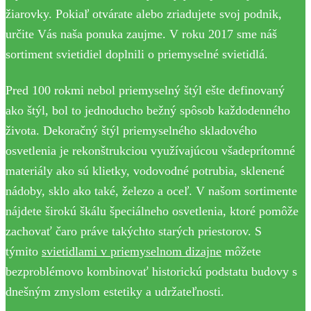
žiarovky. Pokiaľ otvárate alebo zriadujete svoj podnik,
určite Vás naša ponuka zaujme. V roku 2017 sme náš
sortiment svietidiel doplnili o priemyselné svietidlá.
Pred 100 rokmi nebol priemyselný štýl ešte definovaný
ako štýl, bol to jednoducho bežný spôsob každodenného
života. Dekoračný štýl priemyselného skladového
osvetlenia je rekonštrukciou využívajúcou všadeprítomné
materiály ako sú klietky, vodovodné potrubia, sklenené
nádoby, sklo ako také, železo a oceľ. V našom sortimente
nájdete širokú škálu špeciálneho osvetlenia, ktoré pomôže
zachovať čaro práve takýchto starých priestorov. S
týmito
svietidlami v priemyselnom dizajne
môžete
bezproblémovo kombinovať historickú podstatu budovy s
dnešným zmyslom estetiky a udržateľnosti.