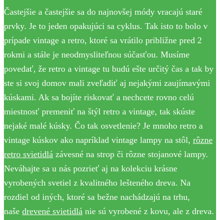
Častejšie a častejšie sa do najnovšej módy vracajú staré
prvky. Je to jeden opakujúci sa cyklus. Tak isto to bolo v
prípade vintage a retro, ktoré sa vrátilo približne pred 2
rokmi a stále je neodmysliteľnou súčasťou. Musíme
povedať, že retro a vintage tu budú ešte určitý čas a tak by
ste si svoj domov mali zveľadiť aj nejakými zaujímavými
kúskami. Ak sa bojíte riskovať a nechcete rovno celú
miestnosť premeniť na štýl retro a vintage, tak skúste
nejaké malé kúsky. Čo tak osvetlenie? Je mnoho retro a
vintage kúskov ako napríklad vintage lampy na stôl,
rôzne
retro svietidlá
závesné na strop či rôzne stojanové lampy.
Neváhajte sa u nás pozrieť aj na kolekciu krásne
vyrobených svetiel z kvalitného lešteného dreva. Na
rozdiel od iných, ktoré sa bežne nachádzajú na trhu,
naše
drevené svietidlá
nie sú vyrobené z kovu, ale z dreva.