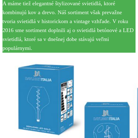
A máme tiež elegantné štylizované svietidlá, ktoré
kombinujú kov a drevo. Náš sortiment však prevažne
tvoria svietidlá v historickom a vintage vzhľade. V roku
2016 sme sortiment doplnili aj o svietidlá betónové a LED
svietidlá, ktoré sa v dnešnej dobe stávajú veľmi
populárnymi.