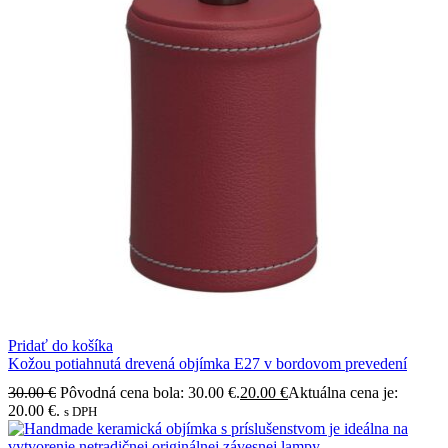
Pridať do košíka
Kožou potiahnutá drevená objímka E27 v bordovom prevedení
30.00
€
Pôvodná cena bola: 30.00 €.
20.00
€
Aktuálna cena je:
20.00 €.
s DPH