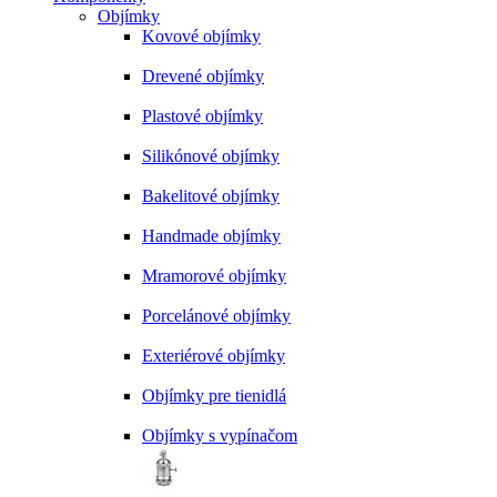
Objímky
Kovové objímky
Drevené objímky
Plastové objímky
Silikónové objímky
Bakelitové objímky
Handmade objímky
Mramorové objímky
Porcelánové objímky
Exteriérové objímky
Objímky pre tienidlá
Objímky s vypínačom