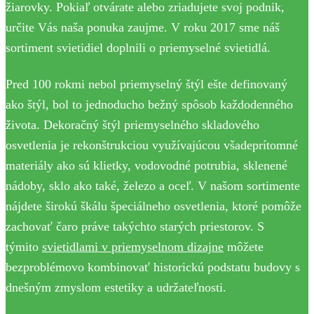
žiarovky. Pokiaľ otvárate alebo zriadujete svoj podnik,
určite Vás naša ponuka zaujme. V roku 2017 sme náš
sortiment svietidiel doplnili o priemyselné svietidlá.
Pred 100 rokmi nebol priemyselný štýl ešte definovaný
ako štýl, bol to jednoducho bežný spôsob každodenného
života. Dekoračný štýl priemyselného skladového
osvetlenia je rekonštrukciou využívajúcou všadeprítomné
materiály ako sú klietky, vodovodné potrubia, sklenené
nádoby, sklo ako také, železo a oceľ. V našom sortimente
nájdete širokú škálu špeciálneho osvetlenia, ktoré pomôže
zachovať čaro práve takýchto starých priestorov. S
týmito
svietidlami v priemyselnom dizajne
môžete
bezproblémovo kombinovať historickú podstatu budovy s
dnešným zmyslom estetiky a udržateľnosti.