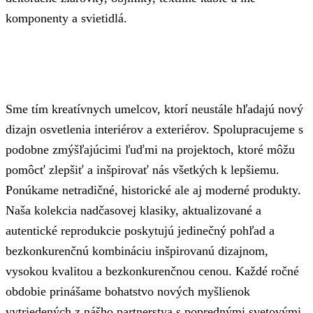
komponenty a svietidlá.
Sme tím kreatívnych umelcov, ktorí neustále hľadajú nový
dizajn osvetlenia interiérov a exteriérov. Spolupracujeme s
podobne zmýšľajúcimi ľuďmi na projektoch, ktoré môžu
pomôcť zlepšiť a inšpirovať nás všetkých k lepšiemu.
Ponúkame netradičné, historické ale aj moderné produkty.
Naša kolekcia nadčasovej klasiky, aktualizované a
autentické reprodukcie poskytujú jedinečný pohľad a
bezkonkurenčnú kombináciu inšpirovanú dizajnom,
vysokou kvalitou a bezkonkurenčnou cenou. Každé ročné
obdobie prinášame bohatstvo nových myšlienok
vytriedených z nášho partnerstva s poprednými svetovými