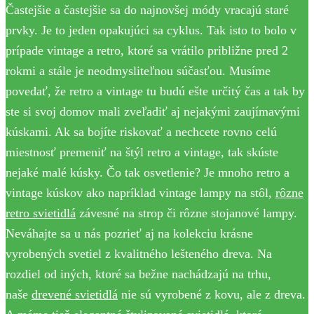
Častejšie a častejšie sa do najnovšej módy vracajú staré
prvky. Je to jeden opakujúci sa cyklus. Tak isto to bolo v
prípade vintage a retro, ktoré sa vrátilo približne pred 2
rokmi a stále je neodmysliteľnou súčasťou. Musíme
povedať, že retro a vintage tu budú ešte určitý čas a tak by
ste si svoj domov mali zveľadiť aj nejakými zaujímavými
kúskami. Ak sa bojíte riskovať a nechcete rovno celú
miestnosť premeniť na štýl retro a vintage, tak skúste
nejaké malé kúsky. Čo tak osvetlenie? Je mnoho retro a
vintage kúskov ako napríklad vintage lampy na stôl,
rôzne
retro svietidlá
závesné na strop či rôzne stojanové lampy.
Neváhajte sa u nás pozrieť aj na kolekciu krásne
vyrobených svetiel z kvalitného lešteného dreva. Na
rozdiel od iných, ktoré sa bežne nachádzajú na trhu,
naše
drevené svietidlá
nie sú vyrobené z kovu, ale z dreva.