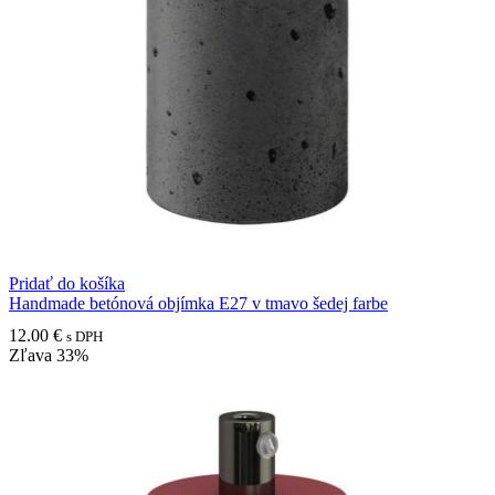
Pridať do košíka
Handmade betónová objímka E27 v tmavo šedej farbe
12.00
€
s DPH
Zľava
33%