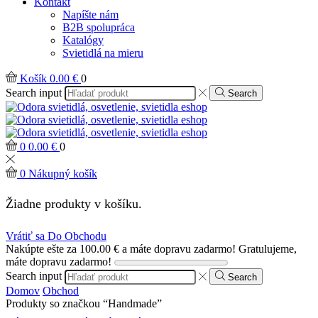
Kontakt
Napíšte nám
B2B spolupráca
Katalógy
Svietidlá na mieru
Košík
0.00
€
0
Search input
Search
0
0.00
€
0
0
Nákupný košík
Žiadne produkty v košíku.
Vrátiť sa Do Obchodu
Nakúpte ešte za
100.00
€
a máte dopravu zadarmo!
Gratulujeme,
máte dopravu zadarmo!
Search input
Search
Domov
Obchod
Produkty so značkou “Handmade”