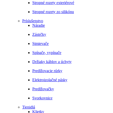
Stropné rozety exteriérové
Stropné rozety zo silikónu
Príslušenstvo
Náradie
Zástrčky
Stmievače
Spínače, vypínače
Držiaky káblov a úchyty
Predlžovacie rúrky
Elektroizolačné pásky
Predlžovačky
Svorkovnice
Tienidlá
Klietky