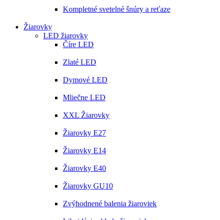
Kompletné svetelné šnúry a reťaze
Žiarovky
LED žiarovky
Číre LED
Zlaté LED
Dymové LED
Mliečne LED
XXL Žiarovky
Žiarovky E27
Žiarovky E14
Žiarovky E40
Žiarovky GU10
Zvýhodnené balenia žiaroviek