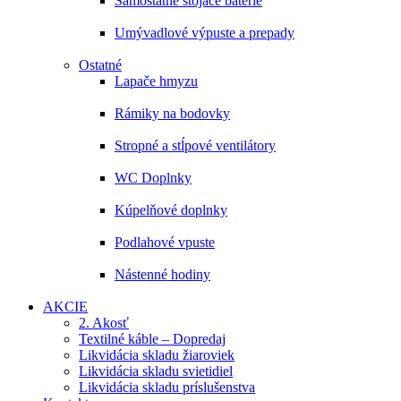
Samostatne stojace batérie
Umývadlové výpuste a prepady
Ostatné
Lapače hmyzu
Rámiky na bodovky
Stropné a stĺpové ventilátory
WC Doplnky
Kúpelňové doplnky
Podlahové vpuste
Nástenné hodiny
AKCIE
2. Akosť
Textilné káble – Dopredaj
Likvidácia skladu žiaroviek
Likvidácia skladu svietidiel
Likvidácia skladu príslušenstva