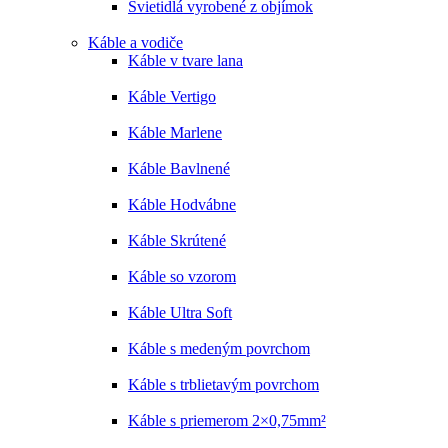
Svietidlá vyrobené z objímok
Káble a vodiče
Káble v tvare lana
Káble Vertigo
Káble Marlene
Káble Bavlnené
Káble Hodvábne
Káble Skrútené
Káble so vzorom
Káble Ultra Soft
Káble s medeným povrchom
Káble s trblietavým povrchom
Káble s priemerom 2×0,75mm²