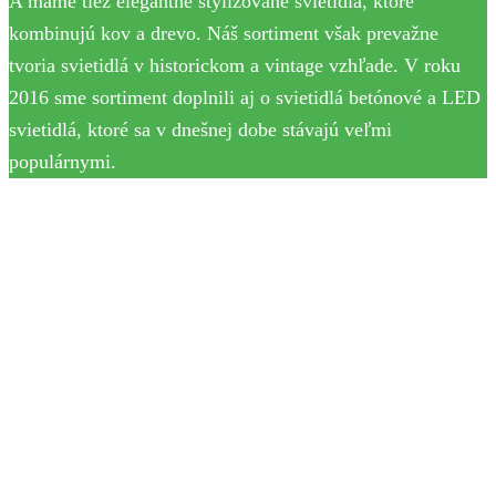
A máme tiež elegantné štylizované svietidlá, ktoré
kombinujú kov a drevo. Náš sortiment však prevažne
tvoria svietidlá v historickom a vintage vzhľade. V roku
2016 sme sortiment doplnili aj o svietidlá betónové a LED
svietidlá, ktoré sa v dnešnej dobe stávajú veľmi
populárnymi.