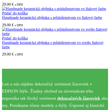
29.00
€
s DPH
Pridať do košíka
Handmade keramická objímka s príslušenstvom vo fialovej farbe
29.00
€
s DPH
Pridať do košíka
Handmade keramická objímka s príslušenstvom vo svetlo fialovej
farbe
29.00
€
s DPH
Len u nás nájdete dekoračný sortiment žiaroviek v
EDISON štýle. Žiadny obchod na slovenskom trhu
neponúka tak široký sortiment
dekoračných žiaroviek
ako
my. Ponúkame rôzne modely a štýly. Úsporné aj klasické