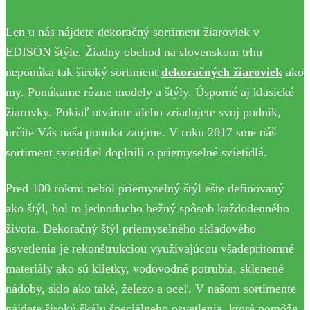
Len u nás nájdete dekoračný sortiment žiaroviek v
EDISON štýle. Žiadny obchod na slovenskom trhu
neponúka tak široký sortiment
dekoračných žiaroviek
ako
my. Ponúkame rôzne modely a štýly. Úsporné aj klasické
žiarovky. Pokiaľ otvárate alebo zriadujete svoj podnik,
určite Vás naša ponuka zaujme. V roku 2017 sme náš
sortiment svietidiel doplnili o priemyselné svietidlá.
Pred 100 rokmi nebol priemyselný štýl ešte definovaný
ako štýl, bol to jednoducho bežný spôsob každodenného
života. Dekoračný štýl priemyselného skladového
osvetlenia je rekonštrukciou využívajúcou všadeprítomné
materiály ako sú klietky, vodovodné potrubia, sklenené
nádoby, sklo ako také, železo a oceľ. V našom sortimente
nájdete širokú škálu špeciálneho osvetlenia, ktoré pomôže