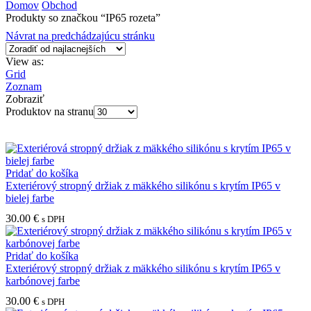
Domov
Obchod
Produkty so značkou “IP65 rozeta”
Návrat na predchádzajúcu stránku
View as:
Grid
Zoznam
Zobraziť
Produktov na stranu
Pridať do košíka
Exteriérový stropný držiak z mäkkého silikónu s krytím IP65 v
bielej farbe
30.00
€
s DPH
Pridať do košíka
Exteriérový stropný držiak z mäkkého silikónu s krytím IP65 v
karbónovej farbe
30.00
€
s DPH