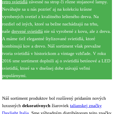
retro svietidlá
závesné na strop či rôzne stojanové lampy.
Neváhajte sa u nás pozrieť aj na kolekciu krásne
vyrobených svetiel z kvalitného lešteného dreva. Na
rozdiel od iných, ktoré sa bežne nachádzajú na trhu,
naše
drevené svietidlá
nie sú vyrobené z kovu, ale z dreva.
A máme tiež elegantné štylizované svietidlá, ktoré
kombinujú kov a drevo. Náš sortiment však prevažne
tvoria svietidlá v historickom a vintage vzhľade. V roku
2016 sme sortiment doplnili aj o svietidlá betónové a LED
svietidlá, ktoré sa v dnešnej dobe stávajú veľmi
populárnymi.
Náš sortiment produktov bol rozšírený pridaním nových
luxusných
dekoratívnych
žiaroviek
talianskej značky
Daylight Italia
. Sme výhradným distribútorom tejto značky