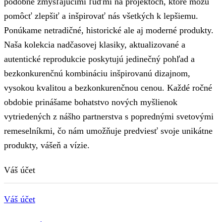
podobne zmýšľajúcimi ľuďmi na projektoch, ktoré môžu
pomôcť zlepšiť a inšpirovať nás všetkých k lepšiemu.
Ponúkame netradičné, historické ale aj moderné produkty.
Naša kolekcia nadčasovej klasiky, aktualizované a
autentické reprodukcie poskytujú jedinečný pohľad a
bezkonkurenčnú kombináciu inšpirovanú dizajnom,
vysokou kvalitou a bezkonkurenčnou cenou. Každé ročné
obdobie prinášame bohatstvo nových myšlienok
vytriedených z nášho partnerstva s poprednými svetovými
remeselníkmi, čo nám umožňuje predviesť svoje unikátne
produkty, vášeň a vízie.
Váš účet
Váš účet