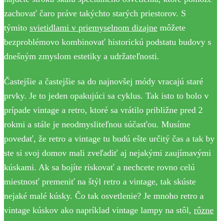
zachovať čaro práve takýchto starých priestorov. S
týmito
svietidlami v priemyselnom dizajne
môžete
bezproblémovo kombinovať historickú podstatu budovy s
dnešným zmyslom estetiky a udržateľnosti.
Častejšie a častejšie sa do najnovšej módy vracajú staré
prvky. Je to jeden opakujúci sa cyklus. Tak isto to bolo v
prípade vintage a retro, ktoré sa vrátilo približne pred 2
rokmi a stále je neodmysliteľnou súčasťou. Musíme
povedať, že retro a vintage tu budú ešte určitý čas a tak by
ste si svoj domov mali zveľadiť aj nejakými zaujímavými
kúskami. Ak sa bojíte riskovať a nechcete rovno celú
miestnosť premeniť na štýl retro a vintage, tak skúste
nejaké malé kúsky. Čo tak osvetlenie? Je mnoho retro a
vintage kúskov ako napríklad vintage lampy na stôl,
rôzne