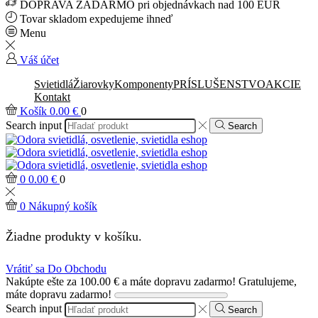
DOPRAVA ZADARMO pri objednávkach nad 100 EUR
Tovar skladom expedujeme ihneď
Menu
Váš účet
Svietidlá
Žiarovky
Komponenty
PRÍSLUŠENSTVO
AKCIE
Kontakt
Košík
0.00
€
0
Search input
Search
0
0.00
€
0
0
Nákupný košík
Žiadne produkty v košíku.
Vrátiť sa Do Obchodu
Nakúpte ešte za
100.00
€
a máte dopravu zadarmo!
Gratulujeme,
máte dopravu zadarmo!
Search input
Search