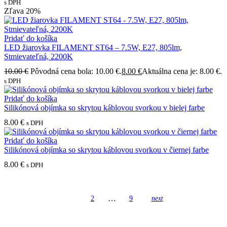
s DPH
Zľava
20%
Pridať do košíka
LED žiarovka FILAMENT ST64 – 7.5W, E27, 805lm,
Stmievateľná, 2200K
10.00
€
Pôvodná cena bola: 10.00 €.
8.00
€
Aktuálna cena je: 8.00 €.
s DPH
Pridať do košíka
Silikónová objímka so skrytou káblovou svorkou v bielej farbe
8.00
€
s DPH
Pridať do košíka
Silikónová objímka so skrytou káblovou svorkou v čiernej farbe
8.00
€
s DPH
…
1
2
9
next