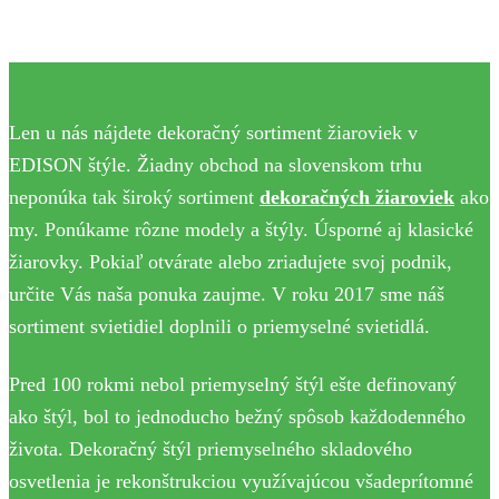
Len u nás nájdete dekoračný sortiment žiaroviek v
EDISON štýle. Žiadny obchod na slovenskom trhu
neponúka tak široký sortiment
dekoračných žiaroviek
ako
my. Ponúkame rôzne modely a štýly. Úsporné aj klasické
žiarovky. Pokiaľ otvárate alebo zriadujete svoj podnik,
určite Vás naša ponuka zaujme. V roku 2017 sme náš
sortiment svietidiel doplnili o priemyselné svietidlá.
Pred 100 rokmi nebol priemyselný štýl ešte definovaný
ako štýl, bol to jednoducho bežný spôsob každodenného
života. Dekoračný štýl priemyselného skladového
osvetlenia je rekonštrukciou využívajúcou všadeprítomné