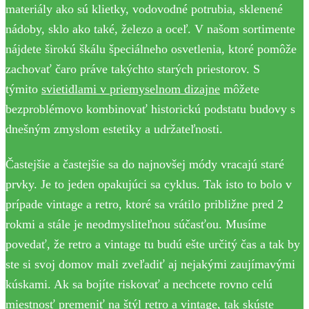
materiály ako sú klietky, vodovodné potrubia, sklenené
nádoby, sklo ako také, železo a oceľ. V našom sortimente
nájdete širokú škálu špeciálneho osvetlenia, ktoré pomôže
zachovať čaro práve takýchto starých priestorov. S
týmito
svietidlami v priemyselnom dizajne
môžete
bezproblémovo kombinovať historickú podstatu budovy s
dnešným zmyslom estetiky a udržateľnosti.
Častejšie a častejšie sa do najnovšej módy vracajú staré
prvky. Je to jeden opakujúci sa cyklus. Tak isto to bolo v
prípade vintage a retro, ktoré sa vrátilo približne pred 2
rokmi a stále je neodmysliteľnou súčasťou. Musíme
povedať, že retro a vintage tu budú ešte určitý čas a tak by
ste si svoj domov mali zveľadiť aj nejakými zaujímavými
kúskami. Ak sa bojíte riskovať a nechcete rovno celú
miestnosť premeniť na štýl retro a vintage, tak skúste