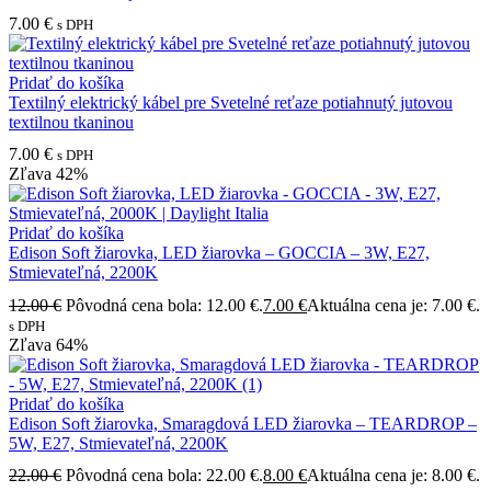
7.00
€
s DPH
Pridať do košíka
Textilný elektrický kábel pre Svetelné reťaze potiahnutý jutovou
textilnou tkaninou
7.00
€
s DPH
Zľava
42%
Pridať do košíka
Edison Soft žiarovka, LED žiarovka – GOCCIA – 3W, E27,
Stmievateľná, 2200K
12.00
€
Pôvodná cena bola: 12.00 €.
7.00
€
Aktuálna cena je: 7.00 €.
s DPH
Zľava
64%
Pridať do košíka
Edison Soft žiarovka, Smaragdová LED žiarovka – TEARDROP –
5W, E27, Stmievateľná, 2200K
22.00
€
Pôvodná cena bola: 22.00 €.
8.00
€
Aktuálna cena je: 8.00 €.