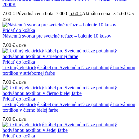
2000K
7.00
€
Pôvodná cena bola: 7.00 €.
5.60
€
Aktuálna cena je: 5.60 €.
s
DPH
Pridať do košíka
Nástenná svorka pre svetelné reťaze – balenie 10 kusov
7.00
€
s DPH
Pridať do košíka
Textilný elektrický kábel pre Svetelné reťaze potiahnutý hodvábnou
textíliou v striebornej farbe
7.00
€
s DPH
Pridať do košíka
Textilný elektrický kábel pre Svetelné reťaze potiahnutý hodvábnou
textíliou v čierno bielej farbe
7.00
€
s DPH
Pridať do košíka