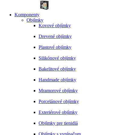
Komponenty
Objímky
Kovové objímky
Drevené objímky
Plastové objímky
Silikónové objímky
Bakelitové objímky
Handmade objímky
Mramorové objímky
Porcelánové objímky
Exteriérové objímky
Objímky pre tienidlá
Objímky s vypínačom