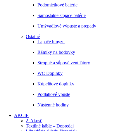
Podomietkové batérie
Samostatne stojace batérie
Umývadlové výpuste a prepady
Ostatné
Lapače hmyzu
Rámiky na bodovky
Stropné a stĺpové ventilátory
WC Doplnky
Kúpelňové doplnky
Podlahové vpuste
Nástenné hodiny
AKCIE
2. Akosť
Textilné káble – Dopredaj