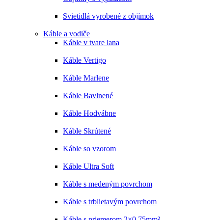
Svietidlá vyrobené z objímok
Káble a vodiče
Káble v tvare lana
Káble Vertigo
Káble Marlene
Káble Bavlnené
Káble Hodvábne
Káble Skrútené
Káble so vzorom
Káble Ultra Soft
Káble s medeným povrchom
Káble s trblietavým povrchom
Káble s priemerom 2×0,75mm²