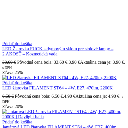
Pridať do košíka
LED Žiarovka FUCK s dymovým sklom pre stolové lampy –
2.AKOSŤ – Kozmetická vada
33.60
€
Pôvodná cena bola: 33.60 €.
3.90
€
Aktuálna cena je: 3.90 €.
s DPH
Zľava
25%
Pridať do košíka
LED žiarovka FILAMENT ST64 – 4W, E27, 470lm, 2200K
6.50
€
Pôvodná cena bola: 6.50 €.
4.90
€
Aktuálna cena je: 4.90 €.
s
DPH
Zľava
20%
Pridať do košíka
Jantárová LED žiarovka FILAMENT ST64 – 4W, E27, 400lm,