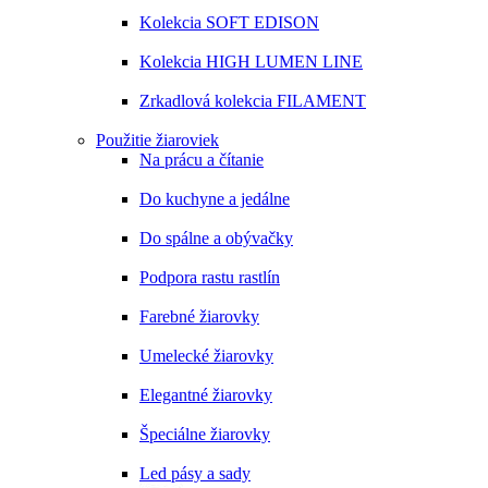
Kolekcia SOFT EDISON
Kolekcia HIGH LUMEN LINE
Zrkadlová kolekcia FILAMENT
Použitie žiaroviek
Na prácu a čítanie
Do kuchyne a jedálne
Do spálne a obývačky
Podpora rastu rastlín
Farebné žiarovky
Umelecké žiarovky
Elegantné žiarovky
Špeciálne žiarovky
Led pásy a sady