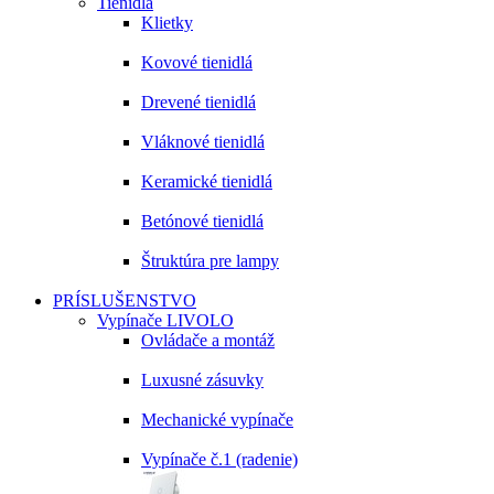
Tienidlá
Klietky
Kovové tienidlá
Drevené tienidlá
Vláknové tienidlá
Keramické tienidlá
Betónové tienidlá
Štruktúra pre lampy
PRÍSLUŠENSTVO
Vypínače LIVOLO
Ovládače a montáž
Luxusné zásuvky
Mechanické vypínače
Vypínače č.1 (radenie)