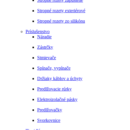
Stropné rozety zapustené
Stropné rozety exteriérové
Stropné rozety zo silikónu
Príslušenstvo
Náradie
Zástrčky
Stmievače
Spínače, vypínače
Držiaky káblov a úchyty
Predlžovacie rúrky
Elektroizolačné pásky
Predlžovačky
Svorkovnice