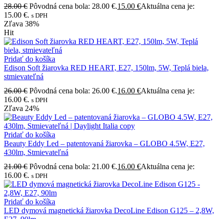
28.00
€
Pôvodná cena bola: 28.00 €.
15.00
€
Aktuálna cena je:
15.00 €.
s DPH
Zľava
38%
Hit
Pridať do košíka
Edison Soft žiarovka RED HEART, E27, 150lm, 5W, Teplá biela,
stmievateľná
26.00
€
Pôvodná cena bola: 26.00 €.
16.00
€
Aktuálna cena je:
16.00 €.
s DPH
Zľava
24%
Pridať do košíka
Beauty Eddy Led – patentovaná žiarovka – GLOBO 4.5W, E27,
430lm, Stmievateľná
21.00
€
Pôvodná cena bola: 21.00 €.
16.00
€
Aktuálna cena je:
16.00 €.
s DPH
Pridať do košíka
LED dymová magnetická žiarovka DecoLine Edison G125 – 2,8W,