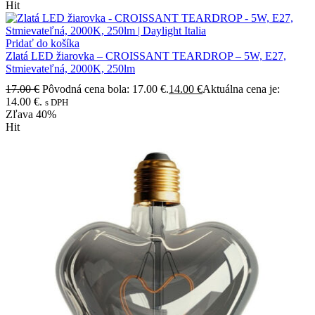
Hit
Pridať do košíka
Zlatá LED žiarovka – CROISSANT TEARDROP – 5W, E27,
Stmievateľná, 2000K, 250lm
17.00
€
Pôvodná cena bola: 17.00 €.
14.00
€
Aktuálna cena je:
14.00 €.
s DPH
Zľava
40%
Hit