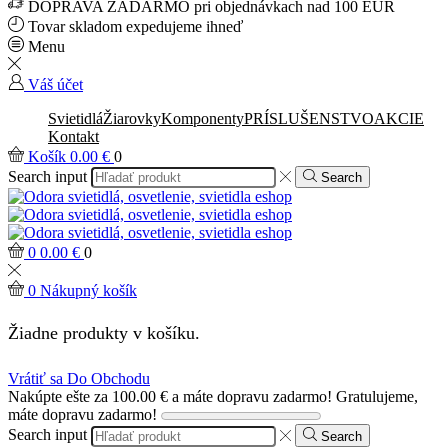
DOPRAVA ZADARMO pri objednávkach nad 100 EUR
Tovar skladom expedujeme ihneď
Menu
Váš účet
Svietidlá
Žiarovky
Komponenty
PRÍSLUŠENSTVO
AKCIE
Kontakt
Košík
0.00
€
0
Search input
Search
0
0.00
€
0
0
Nákupný košík
Žiadne produkty v košíku.
Vrátiť sa Do Obchodu
Nakúpte ešte za
100.00
€
a máte dopravu zadarmo!
Gratulujeme,
máte dopravu zadarmo!
Search input
Search