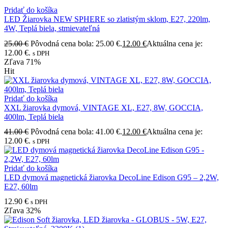
Pridať do košíka
LED Žiarovka NEW SPHERE so zlatistým sklom, E27, 220lm,
4W, Teplá biela, stmievateľná
25.00
€
Pôvodná cena bola: 25.00 €.
12.00
€
Aktuálna cena je:
12.00 €.
s DPH
Zľava
71%
Hit
Pridať do košíka
XXL žiarovka dymová, VINTAGE XL, E27, 8W, GOCCIA,
400lm, Teplá biela
41.00
€
Pôvodná cena bola: 41.00 €.
12.00
€
Aktuálna cena je:
12.00 €.
s DPH
Pridať do košíka
LED dymová magnetická žiarovka DecoLine Edison G95 – 2,2W,
E27, 60lm
12.90
€
s DPH
Zľava
32%