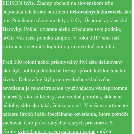
EDISON štýle. Žiadny obchod na slovenskom trhu
neponúka tak široký sortiment
dekoračných žiaroviek
ako
my. Ponúkame rôzne modely a štýly. Úsporné aj klasické
žiarovky. Pokiaľ otvárate alebo zriadujete svoj podnik,
určite Vás naša ponuka zaujme. V roku 2017 sme náš
sortiment svietidiel doplnili o priemyselné svietidlá.
Pred 100 rokmi nebol priemyselný štýl ešte definovaný
ako štýl, bol to jednoducho bežný spôsob každodenného
života. Dekoračný štýl priemyselného skladového
osvetlenia je rekonštrukciou využívajúcou všadeprítomné
materiály ako sú klietky, vodovodné potrubia, sklenené
nádoby, sklo ako také, železo a oceľ. V našom sortimente
nájdete širokú škálu špeciálneho osvetlenia, ktoré pomôže
zachovať čaro práve takýchto starých priestorov. S
týmito
svietidlami v priemyselnom dizajne
môžete