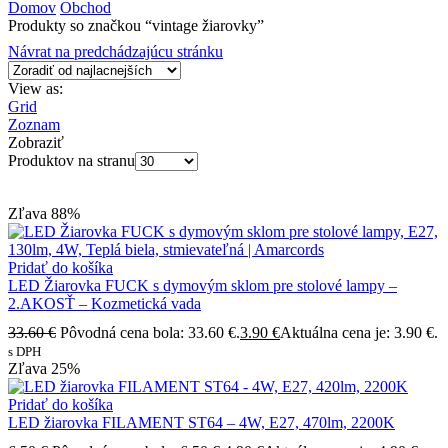
Domov
Obchod
Produkty so značkou “vintage žiarovky”
Návrat na predchádzajúcu stránku
View as:
Grid
Zoznam
Zobraziť
Produktov na stranu
Zľava
88%
Pridať do košíka
LED Žiarovka FUCK s dymovým sklom pre stolové lampy –
2.AKOSŤ – Kozmetická vada
33.60
€
Pôvodná cena bola: 33.60 €.
3.90
€
Aktuálna cena je: 3.90 €.
s DPH
Zľava
25%
Pridať do košíka
LED žiarovka FILAMENT ST64 – 4W, E27, 470lm, 2200K