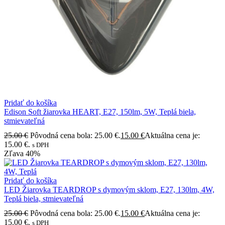
Pridať do košíka
Edison Soft žiarovka HEART, E27, 150lm, 5W, Teplá biela,
stmievateľná
25.00
€
Pôvodná cena bola: 25.00 €.
15.00
€
Aktuálna cena je:
15.00 €.
s DPH
Zľava
40%
Pridať do košíka
LED Žiarovka TEARDROP s dymovým sklom, E27, 130lm, 4W,
Teplá biela, stmievateľná
25.00
€
Pôvodná cena bola: 25.00 €.
15.00
€
Aktuálna cena je:
15.00 €.
s DPH