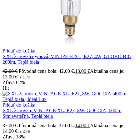
Pridať do košíka
XXL žiarovka dymová, VINTAGE XL, E27, 4W, GLOBO BIG,
200lm, Teplá biela
42.00
€
Pôvodná cena bola: 42.00 €.
13.00
€
Aktuálna cena je:
13.00 €.
s DPH
Zľava
62%
Hit
Pridať do košíka
XXL žiarovka, VINTAGE XL, E27, 8W, GOCCIA, 600lm,
Stmievateľná, Teplá biela
37.00
€
Pôvodná cena bola: 37.00 €.
14.00
€
Aktuálna cena je:
14.00 €.
s DPH
Zľava
18%