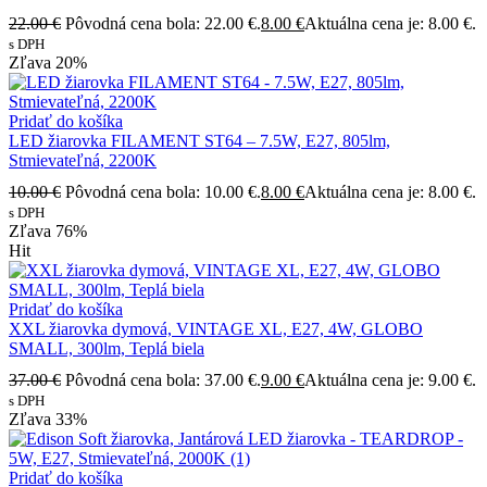
22.00
€
Pôvodná cena bola: 22.00 €.
8.00
€
Aktuálna cena je: 8.00 €.
s DPH
Zľava
20%
Pridať do košíka
LED žiarovka FILAMENT ST64 – 7.5W, E27, 805lm,
Stmievateľná, 2200K
10.00
€
Pôvodná cena bola: 10.00 €.
8.00
€
Aktuálna cena je: 8.00 €.
s DPH
Zľava
76%
Hit
Pridať do košíka
XXL žiarovka dymová, VINTAGE XL, E27, 4W, GLOBO
SMALL, 300lm, Teplá biela
37.00
€
Pôvodná cena bola: 37.00 €.
9.00
€
Aktuálna cena je: 9.00 €.
s DPH
Zľava
33%
Pridať do košíka