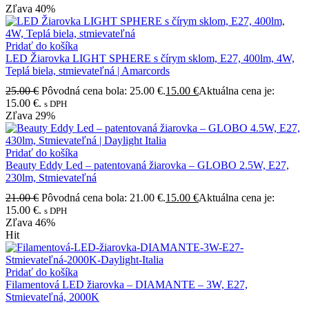
Zľava
40%
Pridať do košíka
LED Žiarovka LIGHT SPHERE s čírym sklom, E27, 400lm, 4W,
Teplá biela, stmievateľná | Amarcords
25.00
€
Pôvodná cena bola: 25.00 €.
15.00
€
Aktuálna cena je:
15.00 €.
s DPH
Zľava
29%
Pridať do košíka
Beauty Eddy Led – patentovaná žiarovka – GLOBO 2.5W, E27,
230lm, Stmievateľná
21.00
€
Pôvodná cena bola: 21.00 €.
15.00
€
Aktuálna cena je:
15.00 €.
s DPH
Zľava
46%
Hit
Pridať do košíka
Filamentová LED žiarovka – DIAMANTE – 3W, E27,
Stmievateľná, 2000K