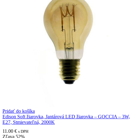
Pridať do košíka
Edison Soft žiarovka, Jantárová LED žiarovka – GOCCIA – 3W,
E27, Stmievateľná, 2000K
11.00
€
s DPH
Zľava
52%