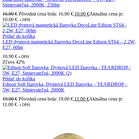
Stmievateľná, 2000K, 250lm
16.00
€
Pôvodná cena bola: 16.00 €.
10.00
€
Aktuálna cena je:
10.00 €.
s DPH
Pridať do košíka
LED dymová magnetická žiarovka DecoLine Edison ST64 – 2,2W,
E27, 60lm
10.90
€
s DPH
Zľava
42%
Pridať do košíka
Edison Soft žiarovka, Dymová LED žiarovka – TEARDROP –
5W, E27, Stmievateľná, 2000K
19.00
€
Pôvodná cena bola: 19.00 €.
11.00
€
Aktuálna cena je:
11.00 €.
s DPH