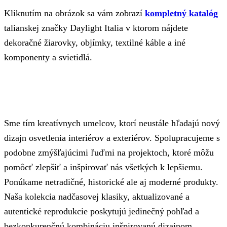
Kliknutím na obrázok sa vám zobrazí
kompletný katalóg
talianskej značky Daylight Italia v ktorom nájdete
dekoračné žiarovky, objímky, textilné káble a iné
komponenty a svietidlá.
Sme tím kreatívnych umelcov, ktorí neustále hľadajú nový
dizajn osvetlenia interiérov a exteriérov. Spolupracujeme s
podobne zmýšľajúcimi ľuďmi na projektoch, ktoré môžu
pomôcť zlepšiť a inšpirovať nás všetkých k lepšiemu.
Ponúkame netradičné, historické ale aj moderné produkty.
Naša kolekcia nadčasovej klasiky, aktualizované a
autentické reprodukcie poskytujú jedinečný pohľad a
bezkonkurenčnú kombináciu inšpirovanú dizajnom,