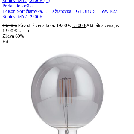
Pridať do košíka
Edison Soft žiarovka, LED žiarovka – GLOBUS – 5W, E27,
Stmievateľná, 2200K
19.00
€
Pôvodná cena bola: 19.00 €.
13.00
€
Aktuálna cena je:
13.00 €.
s DPH
Zľava
69%
Hit