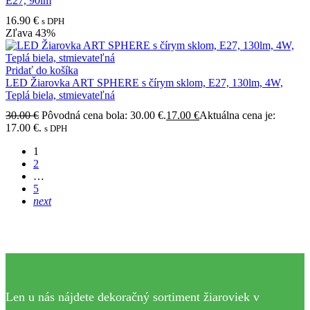
E27, 90lm
16.90
€
s DPH
Zľava
43%
Pridať do košíka
LED Žiarovka ART SPHERE s čírym sklom, E27, 130lm, 4W,
Teplá biela, stmievateľná
30.00
€
Pôvodná cena bola: 30.00 €.
17.00
€
Aktuálna cena je:
17.00 €.
s DPH
1
2
…
5
next
Len u nás nájdete dekoračný sortiment žiaroviek v