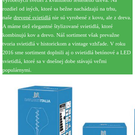
vyrobených svetiel z kvalitného lešteného dreva. Na
rozdiel od iných, ktoré sa bežne nachádzajú na trhu,
naše
drevené svietidlá
nie sú vyrobené z kovu, ale z dreva.
A máme tiež elegantné štylizované svietidlá, ktoré
kombinujú kov a drevo. Náš sortiment však prevažne
tvoria svietidlá v historickom a vintage vzhľade. V roku
2016 sme sortiment doplnili aj o svietidlá betónové a LED
svietidlá, ktoré sa v dnešnej dobe stávajú veľmi
populárnymi.