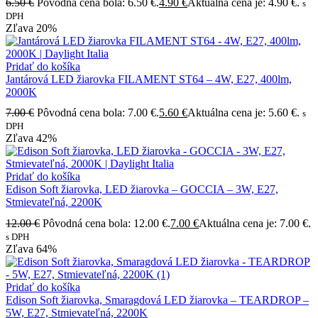
6.50
€
Pôvodná cena bola: 6.50 €.
4.90
€
Aktuálna cena je: 4.90 €.
s
DPH
Zľava
20%
Pridať do košíka
Jantárová LED žiarovka FILAMENT ST64 – 4W, E27, 400lm,
2000K
7.00
€
Pôvodná cena bola: 7.00 €.
5.60
€
Aktuálna cena je: 5.60 €.
s
DPH
Zľava
42%
Pridať do košíka
Edison Soft žiarovka, LED žiarovka – GOCCIA – 3W, E27,
Stmievateľná, 2200K
12.00
€
Pôvodná cena bola: 12.00 €.
7.00
€
Aktuálna cena je: 7.00 €.
s DPH
Zľava
64%
Pridať do košíka
Edison Soft žiarovka, Smaragdová LED žiarovka – TEARDROP –
5W, E27, Stmievateľná, 2200K