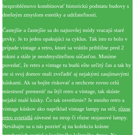
bezproblémovo kombinovať historickú podstatu budovy s
dnešným zmyslom estetiky a udržateľnosti.
Častejšie a častejšie sa do najnovšej módy vracajú staré
prvky. Je to jeden opakujúci sa cyklus. Tak isto to bolo v
prípade vintage a retro, ktoré sa vrátilo približne pred 2
rokmi a stále je neodmysliteľnou súčasťou. Musíme
povedať, že retro a vintage tu budú ešte určitý čas a tak by
ste si svoj domov mali zveľadiť aj nejakými zaujímavými
kúskami. Ak sa bojíte riskovať a nechcete rovno celú
miestnosť premeniť na štýl retro a vintage, tak skúste
nejaké malé kúsky. Čo tak osvetlenie? Je mnoho retro a
vintage kúskov ako napríklad vintage lampy na stôl,
rôzne
retro svietidlá
závesné na strop či rôzne stojanové lampy.
Neváhajte sa u nás pozrieť aj na kolekciu krásne